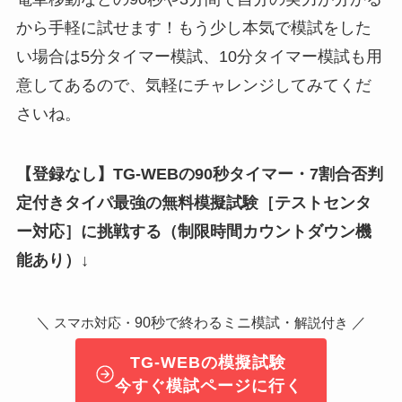
から手軽に試せます！もう少し本気で模試をした
い場合は5分タイマー模試、10分タイマー模試も用
意してあるので、気軽にチャレンジしてみてくだ
さいね。
【登録なし】TG-WEBの90秒タイマー・7割合否判
定付きタイパ最強の無料模擬試験
［テストセンタ
ー対応］
に挑戦する（制限時間カウントダウン機
能あり）↓
＼
90秒で終わるミニ模試・
／
スマホ対応・
解説付き
TG-WEBの模擬試験
今すぐ模試ページに行く