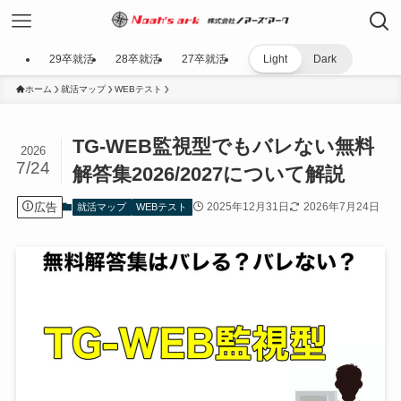
29卒就活
28卒就活
27卒就活
Light
Dark
ホーム
就活マップ
WEBテスト
TG-WEB監視型でもバレない無料
2026
7/24
解答集2026/2027について解説
広告
2025年12月31日
2026年7月24日
就活マップ
WEBテスト