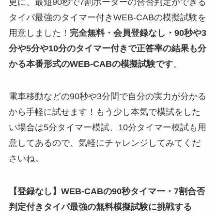
更に、最短90秒で7割ボーダーの合否判定ができる
タイパ最強のタイマー付きWEB-CABの模擬試験を
用意しました！
完全無料・会員登録なし・90秒や
3
分や5分や10分
のタイマー付きで正答率の結果も分
かる
本番形式のWEB-CAB
の
模擬試験
です
。
電車移動などの90秒や3分間で自分の実力が分かる
から手軽に試せます！もう少し本気で模試をした
い場合は5分タイマー模試、10分タイマー模試も用
意してあるので、気軽にチャレンジしてみてくだ
さいね。
【登録なし】WEB-CABの90秒タイマー・7割合否
判定付きタイパ最強の無料模擬試験に挑戦する