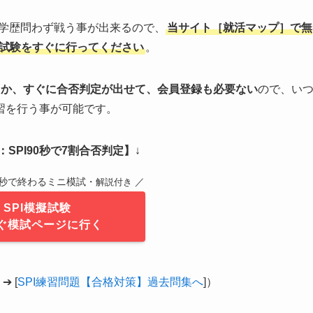
、学歴問わず戦う事が出来るので、
当サイト［就活マップ］で無
擬試験をすぐに行ってください
。
るか、すぐに合否判定が出せて、会員登録も必要ない
ので、い
習を行う事が可能です。
SPI90秒で7割合否判定】
↓
0秒で終わるミニ模試・
／
解説付き
SPI模擬試験
ぐ模試ページに行く
 [
SPI練習問題【合格対策】過去問集へ
]）