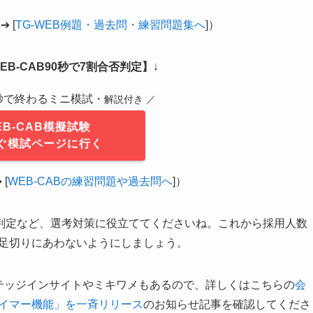
 [
TG-WEB例題・過去問・練習問題集へ
]）
B-CAB90秒で7割合否判定】
↓
0秒で終わるミニ模試・
解説付き ／
EB-CAB模擬試験
ぐ模試ページに行く
[
WEB-CABの練習問題や過去問へ
]）
判定など、選考対策に役立ててくださいね。これから採用人数
で足切りにあわないようにしましょう。
テッジインサイトやミキワメもあるので、詳しくはこちらの
会
タイマー機能」を一斉リリース
のお知らせ記事を確認してくださ