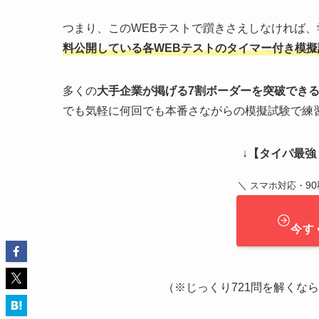
つまり、このWEBテストで躓きさえしなければ
料公開している各WEBテストのタイマー付き模
多くの
大手企業が掲げる7割ボーダーを突破でき
でも気軽に何回でも本番さながらの模擬試験で練
↓
【タイパ最強：
＼
9
スマホ対応・
今す
（※じっくり721問を解くなら ➔