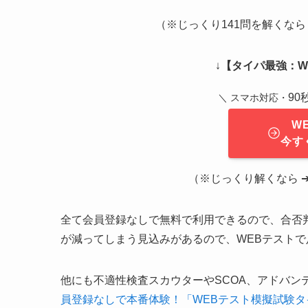
（※じっくり141問を解くなら ➔
↓
【タイパ最強：WE
9
＼ スマホ対応・
W
今す
（※じっくり解くなら ➔ 
全て会員登録なしで無料で利用できるので、合否
が減ってしまう見込みがあるので、WEBテスト
他にも不適性検査スカウターやSCOA、アドバン
員登録なしで本番体験！「WEBテスト模擬試験