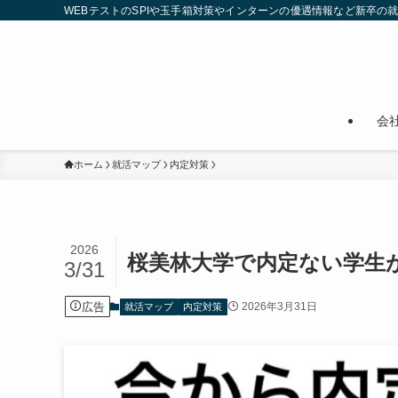
WEBテストのSPIや玉手箱対策やインターンの優遇情報など新卒の
会
ホーム
就活マップ
内定対策
2026
桜美林大学で内定ない学生
3/31
広告
2026年3月31日
就活マップ
内定対策