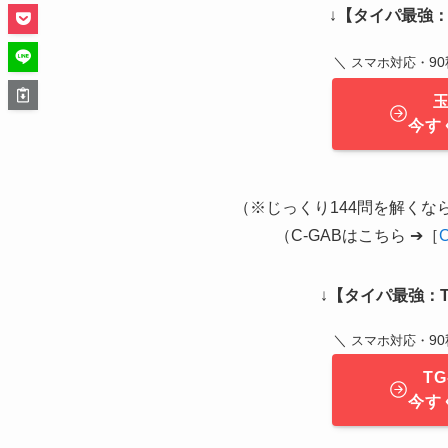
↓
【タイパ最強：
＼
9
スマホ対応・
今す
（※じっくり144問を解くなら 
（C-GABはこちら ➔［
↓
【タイパ最強：T
＼
9
スマホ対応・
T
今す