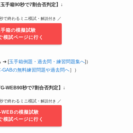
玉手箱90秒で7割合否判定】
↓
0秒で終わるミニ模試・
／
解説付き
玉手箱の模擬試験
ぐ模試ページに行く
➔ [
玉手箱例題・過去問・練習問題集へ
]）
C-GABの無料練習問題や過去問へ
］）
G-WEB90秒で7割合否判定】
↓
0秒で終わるミニ模試・
／
解説付き
G-WEBの模擬試験
ぐ模試ページに行く