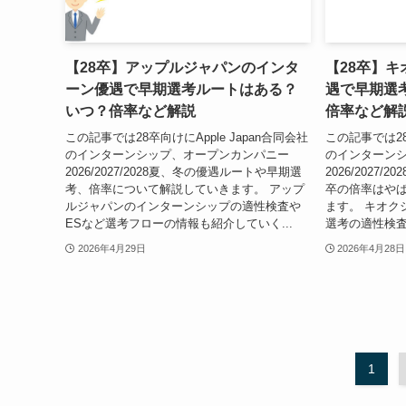
【28卒】アップルジャパンのインタ
【28卒】
ーン優遇で早期選考ルートはある？
遇で早期選
いつ？倍率など解説
倍率など解
この記事では28卒向けにApple Japan合同会社
この記事では2
のインターンシップ、オープンカンパニー
のインターン
2026/2027/2028夏、冬の優遇ルートや早期選
2026/2027
考、倍率について解説していきます。 アップ
卒の倍率はや
ルジャパンのインターンシップの適性検査や
ます。 キオク
ESなど選考フローの情報も紹介していく...
選考の適性検査
2026年4月29日
2026年4月28日
1