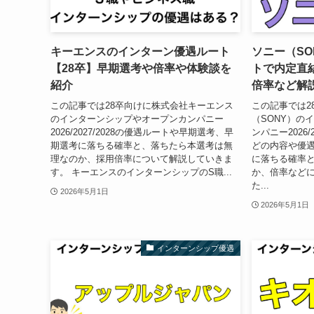
キーエンスのインターン優遇ルート
ソニー（S
【28卒】早期選考や倍率や体験談を
トで内定直
紹介
倍率など解
この記事では28卒向けに株式会社キーエンス
この記事では2
のインターンシップやオープンカンパニー
（SONY）の
2026/2027/2028の優遇ルートや早期選考、早
ンパニー2026/
期選考に落ちる確率と、落ちたら本選考は無
どの内容や優
理なのか、採用倍率について解説していきま
に落ちる確率
す。 キーエンスのインターンシップのS職...
か、倍率などに
た...
2026年5月1日
2026年5月1日
インターンシップ優遇