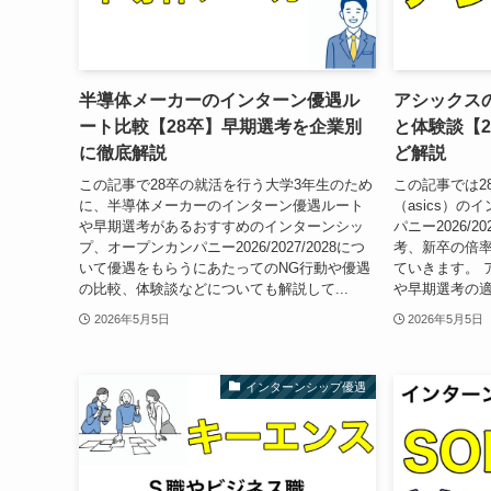
半導体メーカーのインターン優遇ル
アシックス
ート比較【28卒】早期選考を企業別
と体験談【
に徹底解説
ど解説
この記事で28卒の就活を行う大学3年生のため
この記事では2
に、半導体メーカーのインターン優遇ルート
（asics）
や早期選考があるおすすめのインターンシッ
パニー2026/2
プ、オープンカンパニー2026/2027/2028につ
考、新卒の倍
いて優遇をもらうにあたってのNG行動や優遇
ていきます。 
の比較、体験談などについても解説して...
や早期選考の適
2026年5月5日
2026年5月5日
インターンシップ優遇