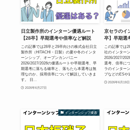
日立製作所のインターン優遇ルート
京セラのイ
【28卒】早期選考や倍率など解説
卒】早期選
この記事では28卒と29卒向けの株式会社日立
この記事では2
製作所（HITACHI・日製）の夏や冬のインタ
社のインター
ーンシップ、オープンカンパニー
2026/2027
2026/2027/2028の優遇ルートや早期選考、早
選考、倍率につ
期選考に落ちる確率と、落ちたら本選考は無
ラのインターン
理なのか、採用倍率について解説していきま
プなどのESや
す。 日...
2026年6月19日
2026年6月27日
インターンシップ優遇