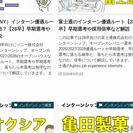
ONY）インターン優遇ルー
富士通のインターン優遇ルート【2
結？【28卒】早期選考や
卒】早期選考や採用倍率など解説
説
この記事では28卒向けの富士通株式会社の
ンターンシップ、オープンカンパニー夏冬
8卒向けにソニー株式会社
2026/2027/2028優遇ルートや早期選考、
インターンシップ、オープンカ
選考に落ちる確率と、落ちたら本選考は無
2027/2028のオープンハウスな
なのか、倍率について解説していきます。
遇ルート、早期選考や早期選考
士通のfujitsu job experience internshi...
と、落ちたら本選考は無理なの
ついて解説していきます。 ま
2026年5月1日
インターンシップ優遇
インターンシップ