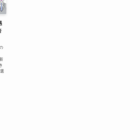
遇
倍
の
、新
き
期選
も