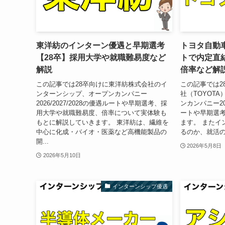
東洋紡のインターン優遇と早期選考
トヨタ自動
【28卒】採用大学や就職難易度など
トで内定直
解説
倍率など解
この記事では28卒向けに東洋紡株式会社のイ
この記事では2
ンターンシップ、オープンカンパニー
社（TOYOT
2026/2027/2028の優遇ルートや早期選考、採
ンカンパニー202
用大学や就職難易度、倍率について実体験も
ートや早期選
もとに解説していきます。 東洋紡は、繊維を
ます。 またイ
中心に化成・バイオ・医薬など高機能製品の
るのか、就活の
開...
2026年5月8日
2026年5月10日
インターンシップ優遇