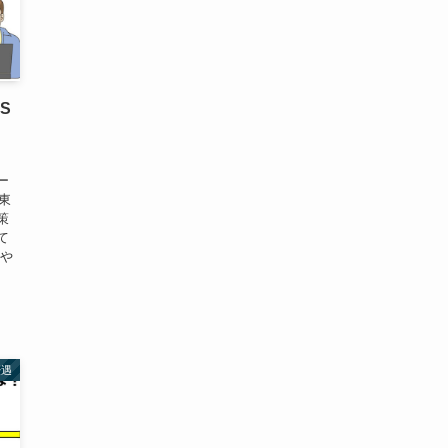
S
ー
 東
策
て
）や
優遇