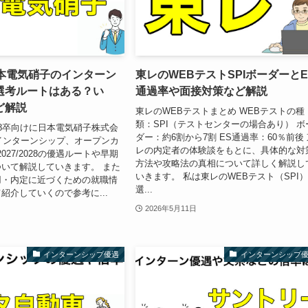
日本電気硝子のインターン
東レのWEBテストSPIボーダーとE
選考ルートはある？い
通過率や面接対策など解説
ど解説
東レのWEBテストまとめ WEBテストの種
類：SPI（テストセンターの場合あり） ボ
8卒向けに日本電気硝子株式会
ダー：約6割から7割 ES通過率：60％前後
インターンシップ、オープンカ
レの内定者の体験談をもとに、具体的な対
2027/2028の優遇ルートや早期
方法や攻略法の真相について詳しく解説し
いて解説していきます。 また
いきます。 私は東レのWEBテスト（SPI
用・内定に近づくための就職情
選...
紹介していくので参考に...
2026年5月11日
インターンシップ優遇
インターンシップ