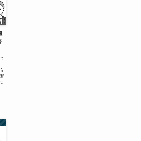
遇
倍
の
、倍
の新
に
スト