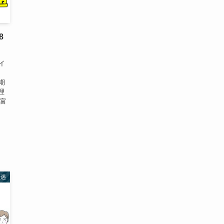
8
イ
早期
理
 富
優遇