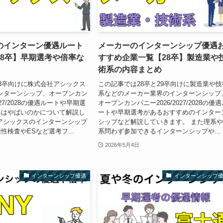
のインターン優遇ルート
メーカーのインターンシップ優遇
28卒】早期選考や倍率な
すすめ企業一覧【28卒】製造業や
術系の内容まとめ
8卒向けに株式会社アシックス
この記事では28卒と29卒向けに製造業や技
のインターンシップ、オープンカン
系などのメーカー業界のインターンシップ
027/2028の優遇ルートや早期選
オープンカンパニー2026/2027/2028の優
率はやばいのかについて解説し
ートや早期選考があるおすすめのインター
アシックスのインターンシップ
シップなど解説していきます。 また理系
性検査やESなど選考フ...
系問わず参加できるインターンシップや...
2026年5月4日
インターンシップ優遇
インターンシップ