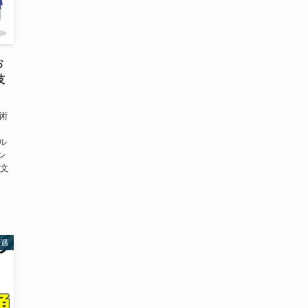
お
技
術
、
遇ル
ン
や文
優遇