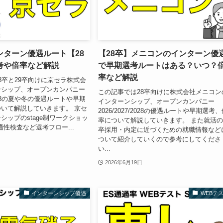
ンターン優遇ルート【28
【28卒】メニコンのインターン優
考や倍率など解説
で早期選考ルートはある？いつ？
率など解説
8卒と29卒向けに京セラ株式会
ンシップ、オープンカンパニー
この記事では28卒向けに株式会社メニコン
/2028の夏や冬の優遇ルートや早期
インターンシップ、オープンカンパニー
いて解説していきます。 京セ
2026/2027/2028の優遇ルートや早期選考
シップのstage制ワークショッ
率について解説していきます。 また就活
適性検査など選考フロー...
卒採用・内定に近づくための就職情報など
ついて紹介していくので参考にしてくださ
い...
2026年6月19日
インターンシップ優遇
WEBテ