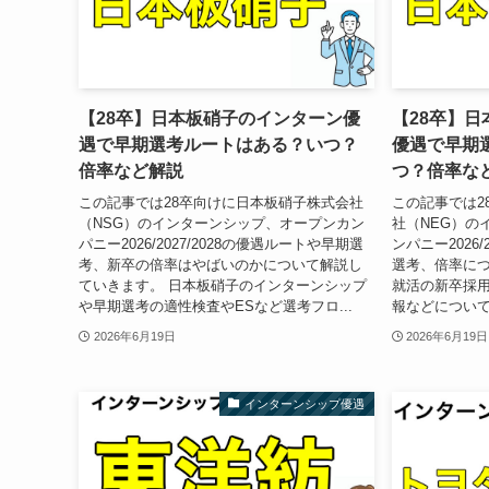
【28卒】日本板硝子のインターン優
【28卒】
遇で早期選考ルートはある？いつ？
優遇で早期
倍率など解説
つ？倍率な
この記事では28卒向けに日本板硝子株式会社
この記事では2
（NSG）のインターンシップ、オープンカン
社（NEG）の
パニー2026/2027/2028の優遇ルートや早期選
ンパニー2026/
考、新卒の倍率はやばいのかについて解説し
選考、倍率につ
ていきます。 日本板硝子のインターンシップ
就活の新卒採
や早期選考の適性検査やESなど選考フロ...
報などについて
2026年6月19日
2026年6月19日
インターンシップ優遇