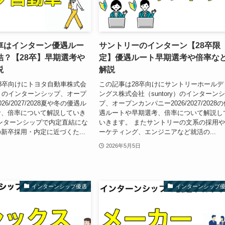
車はインターン優遇ルー
サントリーのインターン【28卒限
結？【28卒】早期選考や
定】優遇ルート早期選考や倍率な
説
解説
8卒向けにトヨタ自動車株式会
この記事は28卒向けにサントリーホールデ
A）のインターンシップ、オープ
ングス株式会社（suntory）のインターン
6/2027/2028夏や冬の優遇ル
プ、オープンカンパニー2026/2027/2028
考、倍率について解説していき
遇ルートや早期選考、倍率について解説し
ンターンシップで内定直結にな
いきます。 またサントリーの文系の採用
新卒採用・内定に近づくた...
ーケティング、エンジニアなど就活の...
2026年5月5日
インターンシップ優遇
インターンシップ