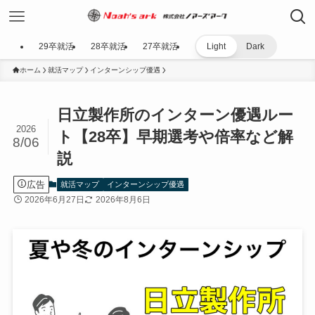
29卒就活
28卒就活
27卒就活
Light
Dark
ホーム
就活マップ
インターンシップ優遇
日立製作所のインターン優遇ルー
2026
ト【28卒】早期選考や倍率など解
8/06
説
広告
就活マップ
インターンシップ優遇
2026年6月27日
2026年8月6日