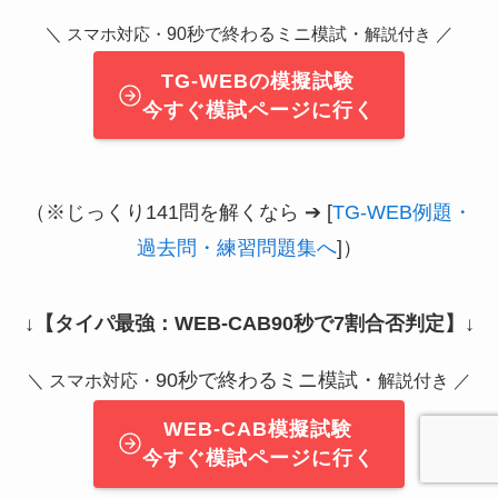
＼
90秒で終わるミニ模試・
／
スマホ対応・
解説付き
TG-WEBの模擬試験
今すぐ模試ページに行く
（※じっくり141問を解くなら ➔ [
TG-WEB例題・
過去問・練習問題集へ
]）
↓
【タイパ最強：WEB-CAB90秒で7割合否判定】
↓
90秒で終わるミニ模試・
＼ スマホ対応・
解説付き ／
WEB-CAB模擬試験
今すぐ模試ページに行く