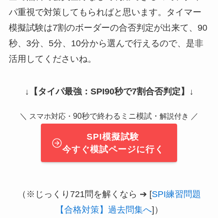
パ重視で対策してもらればと思います。タイマー
模擬試験は7割のボーダーの合否判定が出来て、90
秒、3分、5分、10分から選んで行えるので、是非
活用してくださいね。
↓
【タイパ最強：SPI90秒で7割合否判定】
↓
＼
90秒で終わるミニ模試・
／
スマホ対応・
解説付き
SPI模擬試験
今すぐ模試ページに行く
（※じっくり721問を解くなら ➔ [
SPI練習問題
【合格対策】過去問集へ
]）