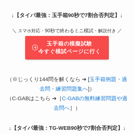
↓
【タイパ最強：玉手箱90秒で7割合否判定】
↓
＼
90秒で終わるミニ模試・
／
スマホ対応・
解説付き
玉手箱の模擬試験
今すぐ模試ページに行く
（※じっくり144問を解くなら ➔ [
玉手箱例題・過
去問・練習問題集へ
]）
（C-GABはこちら ➔［
C-GABの無料練習問題や過
去問へ
］）
↓
【タイパ最強：TG-WEB90秒で7割合否判定】
↓