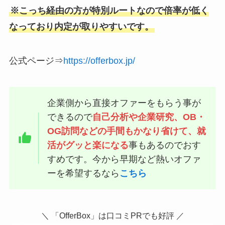
※こっち経由の方が特別ルートなので倍率が低く
なっており内定が取りやすいです。
公式ページ⇒
https://offerbox.jp/
企業側から直接オファーをもらう事が
できるので
自己分析や企業研究、OB・
OG訪問などの手間もかなり省けて、就
活がグッと楽になる
事もあるのでおす
すめです。今から早期など熱いオファ
ーを希望するなら
こちら
＼ 「OfferBox」は口コミPRでも好評 ／