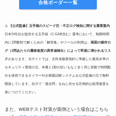
合格ボーダー一覧
⚠️
【公式監修】玉手箱のスピード圧・不正ログ検知に関する重要案内
日本SHL社が提供する玉手箱（C-GAB含む）選考において、制限時間
内に1問数秒で解くための「解答集」やツールの利用は、
画面の操作ロ
グ（1問あたりの遷移速度の異常値検出）によって即座に弾かれるリス
ク
があります。当サイトでは、文科省最新指針に準拠した最高水準の
セキュリティ環境の元、本番と1秒の狂いもなく全く同じ挙動で時間配
分を体得できるタイマー付き模擬試験システムを公式監修の元で無料
開放しています。自力で「過去問」をねじ伏せる圧倒的な処理速度を
身につけてください。
また、WEBテスト対策が面倒という場合はこちら