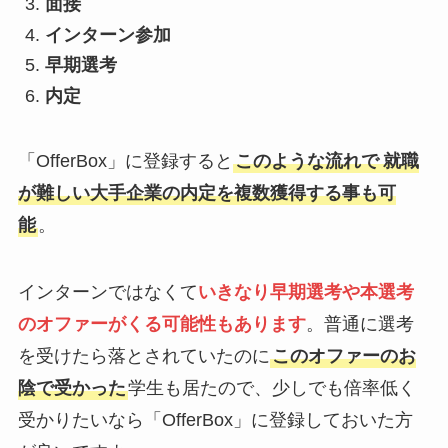
面接
インターン参加
早期選考
内定
「OfferBox」に登録すると
このような流れで
就職
が難しい大手企業の内定を複数獲得する事も可
能
。
インターンではなくて
いきなり
早期選考や本選考
のオファーがくる可能性もありま
す
。普通に選考
を受けたら落とされていたのに
このオファーのお
陰で受かった
学生も居たので、少しでも倍率低く
受かりたいなら「OfferBox」に登録しておいた方