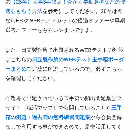
の
【28卒】大学3年限定！今から早期選考などの優
遇をもらう方法
を参考にしてください。28卒は今
ならESやWEBテストカットの優遇オファーや早期
選考オファーをもらいやすいですよ。
また、日立製作所で出題されるWEBテストの対策
はこちらの
日立製作所のWEBテスト玉手箱ボーダ
ーまとめ
で完璧に解説しているので、必ずこちら
を確認してください。
今選考で出題されている玉手箱の頻出問題集は当
サイト［就活マップ］で公開しているこちら
玉手
箱の例題・過去問の無料練習問題集
から会員登録
なしで利用する事ができるので、是非活用してく