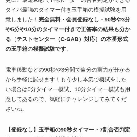
更に、最短90秒で7割ボーダーの合否判定ができる
タイパ最強のタイマー付き玉手箱の模擬試験を用
意しました！
完全無料・会員登録なし・90秒や
3分
や5分や10分
のタイマー付きで正答率の結果も分か
る
［テストセンター（C-GAB）対応］
の
本番形式
の玉手箱
の
模擬試験
です
。
電車移動などの90秒や3分間で自分の実力が分かる
から手軽に試せます！もう少し本気で模試をした
い場合は5分タイマー模試、10分タイマー模試も用
意してあるので、気軽にチャレンジしてみてくだ
さいね。
【登録なし】玉手箱の90秒タイマー・7割合否判定