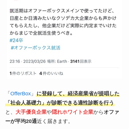
「
OfferBox
」
に登録して、経済産業省が提唱した
「社会人基礎力」が診断できる適性診断を行う
と、
大手優良企業
や
隠れホワイト企業
から
オファ
ーが平均20通
近く届きます。