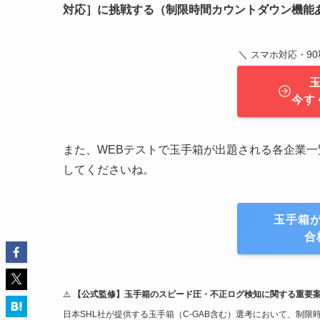
対応］
に挑戦する（制限時間カウントダウン機能
＼
9
スマホ対応・
今す
また、WEBテストで玉手箱が出題される各企業
してくださいね。
玉手箱
合
⚠️
【公式監修】玉手箱のスピード圧・不正ログ検知に関する重要
日本SHL社が提供する玉手箱（C-GAB含む）選考において、制