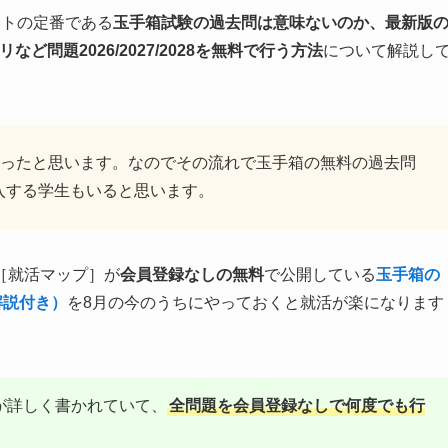
ストの定番である
玉手箱試験の過去問は意味ないのか、最新版
プリなど問題
2026/2027/2028
を無料で行う方法
について解説し
ったと思います。なのでその流れで玉手箱の無料の過去問
購入する学生もいると思います。
［就活マップ］が
会員登録なしの無料
で公開している
玉手箱の
解説付き）
を8月の今のうちにやっておくと就活が楽になります
が詳しく書かれていて、
全問題を会員登録なしで何度でも行