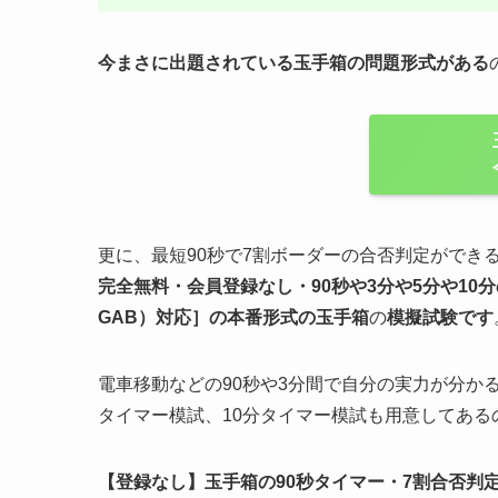
今まさに出題されている玉手箱の問題形式がある
更に、最短90秒で7割ボーダーの合否判定ができ
完全無料・会員登録なし・90秒や
3分や5分や10分
GAB）対応］
の
本番形式の玉手箱
の
模擬試験
です
電車移動などの90秒や3分間で自分の実力が分か
タイマー模試、10分タイマー模試も用意してあ
【登録なし】玉手箱の90秒タイマー・7割合否判