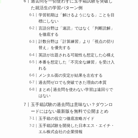
過去問を一切使わずに玉手箱試験を突破し
た就活生の学習パターン例
学習初期は「解けるようになる」ことを目
標にしない
言語分野は「速読」ではなく「判断読解」
を徹底する
計数分野は「計算練習」より「視点の切り
替え」を優先する
英語が出題される可能性も想定した心構え
本番を想定した「不完全な練習」を受け入
れる
！
メンタル面の安定が結果を左右する
過去問ゼロでも突破できた理由の本質
まとめ│過去問を使わない学習は遠回りで
はない
玉手箱試験の過去問は意味ない？ダウンロ
ードにはない最新版を無料で公開まとめ
玉手箱の役立つ徹底攻略ガイド
玉手箱試験を開発した日本エス・エイチ・
エル株式会社の企業情報