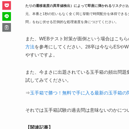
たりの遷移速度の異常値検出）によって即座に弾かれるリスク
があ
元、本番と1秒の狂いもなく全く同じ挙動で時間配分を体得できる
問」をねじ伏せる圧倒的な処理速度を身につけてください。
また、WEBテスト対策が面倒という場合はこちら
方法
を参考にしてください。28卒は今ならESや
やすいですよ。
また、今まさに出題されている玉手箱の頻出問題
試してみてください。
⇒
玉手箱で勝つ！無料で手に入る最新の玉手箱の
それでは玉手箱試験の過去問は意味ないのかにつ
【関連記事】