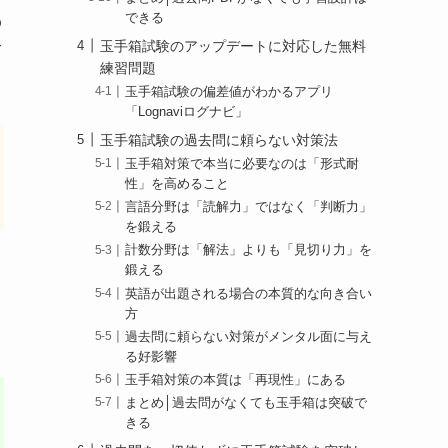
できる
の
玉手箱試験のアップデートに対応した無料
て
練習問題
玉手箱試験の偏差値がわかるアプリ
「Lognaviログナビ」
玉手箱試験の過去問に頼らない対策法
玉手箱対策で本当に必要なのは「形式耐
性」を高めること
言語分野は「読解力」ではなく「判断力」
を鍛える
計数分野は「解法」よりも「見切り力」を
鍛える
英語が出題される場合の本質的な向き合い
方
過去問に頼らない対策がメンタル面に与え
る好影響
玉手箱対策の本質は「再現性」にある
まとめ│過去問がなくても玉手箱は突破で
きる