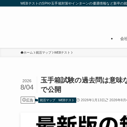
WEBテストのSPIや玉手箱対策やインターンの優遇情報など新卒の
会
ホーム
就活マップ
WEBテスト
玉手箱試験の過去問は意味
2026
8/04
で公開
広告
2026年1月13日
2026年8月
就活マップ
WEBテスト