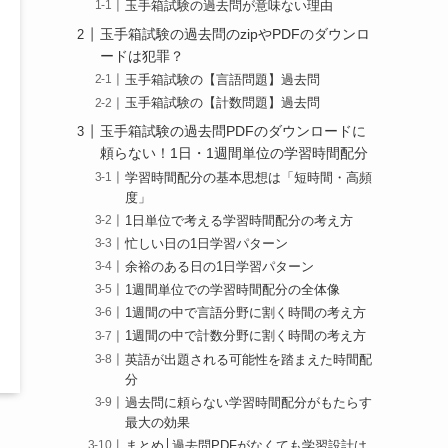
玉手箱試験の過去問が意味ない理由
玉手箱試験の過去問のzipやPDFのダウンロ
ードは犯罪？
玉手箱試験の【言語問題】過去問
玉手箱試験の【計数問題】過去問
玉手箱試験の過去問PDFのダウンロードに
頼らない！1日・1週間単位の学習時間配分
学習時間配分の基本思想は「短時間・高頻
度」
1日単位で考える学習時間配分の考え方
忙しい日の1日学習パターン
余裕のある日の1日学習パターン
1週間単位での学習時間配分の全体像
1週間の中で言語分野に割く時間の考え方
1週間の中で計数分野に割く時間の考え方
英語が出題される可能性を踏まえた時間配
分
過去問に頼らない学習時間配分がもたらす
最大の効果
まとめ│過去問PDFがなくても学習設計は