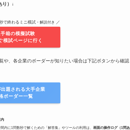
あり）↓
0秒で終わるミニ模試・
／
解説付き
玉手箱の模擬試験
ぐ模試ページに行く
一覧や、各企業のボーダーが知りたい場合は下記ボタンから確認
が出題される大手企業
格ボーダー一覧
案内
限時間内に1問数秒で解くための「解答集」やツールの利用は、
画面の操作ログ（1問あ