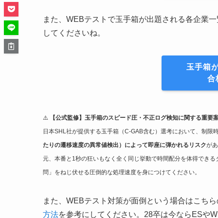
また、WEBテストで玉手箱が出題される各企業
してくださいね。
玉手箱
合
⚠️
【公式監修】玉手箱のスピード圧・不正ログ検知に関する重要
日本SHL社が提供する玉手箱（C-GAB含む）選考において、制
たりの遷移速度の異常値検出）によって即座に弾かれるリスク
があ
元、本番と1秒の狂いもなく全く同じ挙動で時間配分を体得できる
問」をねじ伏せる圧倒的な処理速度を身につけてください。
また、WEBテスト対策が面倒という場合はこちら
方法
を参考にしてください。28卒は今ならESや