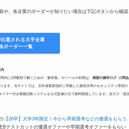
一覧や、各企業のボーダーが知りたい場合は下記ボタンから確認
が出題される大手企業
格ボーダー一覧
案内
限時間内に1問数秒で解くための「解答集」やツールの利用は、
画面の操作ログ（1問あ
ります。当サイトでは、文科省最新指針に準拠した最高水準のセキュリティ環境の
タイマー付き模擬試験システムを公式監修の元で無料開放しています。自力で「過
の
【28卒】大学3年限定！今から早期選考などの優遇をもらう
WEBテストカットの優遇オファーや早期選考オファーをもらい