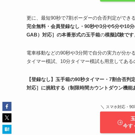
更に、最短90秒で7割ボーダーの合否判定ができ
完全無料・会員登録なし・90秒や
3分や5分や10分
GAB）対応］
の
本番形式の玉手箱
の
模擬試験
です
電車移動などの90秒や3分間で自分の実力が分か
タイマー模試、10分タイマー模試も用意してあ
【登録なし】玉手箱の90秒タイマー・7割合否判
対応］
に挑戦する（制限時間カウントダウン機能
＼
9
スマホ対応・
今す