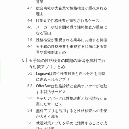
背景
総合商社や大企業で性格検査が重視される
理由
IT業界で性格検査が重視されるケース
メーカーや研究開発職で性格検査が重要に
なる理由
性格検査が重視される業界に共通する特徴
玉手箱の性格検査を重視する傾向にある業
界や業種例まとめ
玉手箱の性格検査の問題の練習を無料で行
う対策アプリまとめ
Lognaviは適性検査対策と自己分析を同時
に進められるアプリ
OfferBoxは性格診断と企業オファーが連動
する就活サービス
キャリアパークは性格診断と就活情報が充
実したサービス
無料アプリを活用すると性格検査への不安
が大きく減る
就活対策アプリを早めに活用することが成