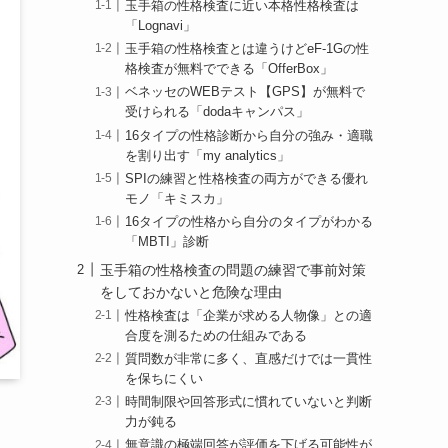
玉手箱の性格検査に近い本格性格検査は
「Lognavi」
玉手箱の性格検査とは違うけどeF-1Gの性
格検査が無料でできる「OfferBox」
ベネッセのWEBテスト【GPS】が無料で
受けられる「dodaキャンパス」
16タイプの性格診断から自分の強み・適職
を割り出す「my analytics」
SPIの練習と性格検査の両方ができる優れ
モノ「キミスカ」
16タイプの性格から自分のタイプがわかる
「MBTI」診断
玉手箱の性格検査の問題の練習で事前対策
をしておかないと危険な理由
性格検査は「企業が求める人物像」との適
合度を測るための仕組みである
質問数が非常に多く、直感だけでは一貫性
を保ちにくい
時間制限や回答形式に慣れていないと判断
力が鈍る
無意識の極端回答が評価を下げる可能性が