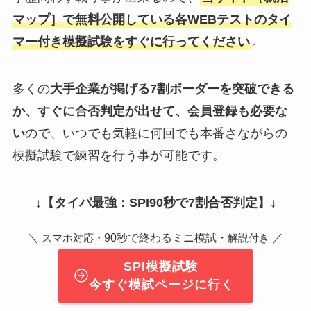
マップ］で無料公開している各WEBテストのタイ
マー付き模擬試験をすぐに行ってください
。
多くの
大手企業が掲げる7割ボーダーを突破できる
か、すぐに合否判定が出せて、会員登録も必要な
い
ので、いつでも気軽に何回でも本番さながらの
模擬試験で練習を行う事が可能です。
↓
【タイパ最強：SPI90秒で7割合否判定】
↓
＼
90秒で終わるミニ模試・
／
スマホ対応・
解説付き
SPI模擬試験
今すぐ模試ページに行く