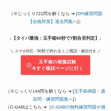
（※じっくり721問を解くなら ➔ [
SPI練習問題
【合格対策】過去問集へ
]）
↓
【タイパ最強：玉手箱90秒で7割合否判定】
↓
＼
90秒で終わるミニ模試・
／
スマホ対応・
解説付き
玉手箱の模擬試験
今すぐ模試ページに行く
（※じっくり144問を解くなら ➔ [
玉手箱例題・過
去問・練習問題集へ
]）
（C-GABはこちら ➔［
C-GABの無料練習問題や過