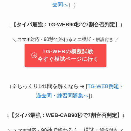
去問へ
］）
↓
【タイパ最強：TG-WEB90秒で7割合否判定】
↓
＼
90秒で終わるミニ模試・
／
スマホ対応・
解説付き
TG-WEBの模擬試験
今すぐ模試ページに行く
（※じっくり141問を解くなら ➔ [
TG-WEB例題・
過去問・練習問題集へ
]）
↓
【タイパ最強：WEB-CAB90秒で7割合否判定】
↓
90秒で終わるミニ模試・
＼ スマホ対応・
解説付き ／