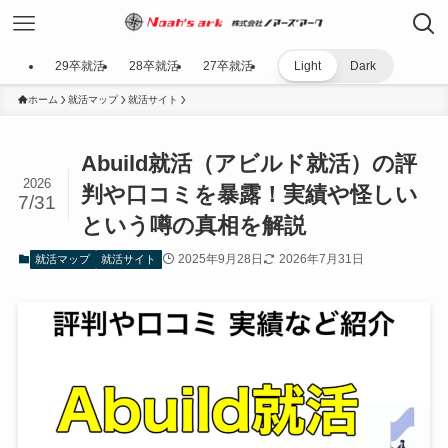
29卒就活
28卒就活
27卒就活
Light
Dark
ホーム
就活マップ
就活サイト
Abuild就活（アビルド就活）の評
2026
判や口コミを暴露！実績や怪しい
7/31
という噂の真相を解説
2025年9月28日
2026年7月31日
就活マップ
就活サイト