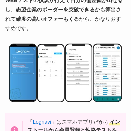
WEBテストの摸試が行えて自分の偏差値が出せる
し、志望企業のボーダーを突破できるかも算出さ
れて確度の高いオファーもくる
から、かなりおす
すめです。
「
Lognavi
」はスマホアプリだから
イン
ストールから会員登録と
性格テストを