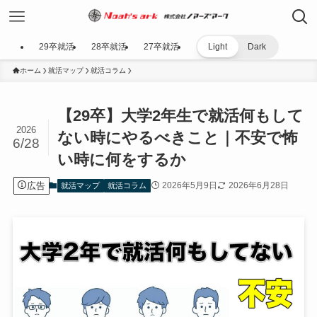
29卒就活
28卒就活
27卒就活
Light
Dark
ホーム
就活マップ
就活コラム
【29卒】大学2年生で就活何もして
2026
ない時にやるべきこと｜不安で怖
6/28
い時に何をするか
広告
2026年5月9日
2026年6月28日
就活マップ
就活コラム