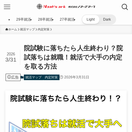
29卒就活
28卒就活
27卒就活
Light
Dark
ホーム
就活マップ
内定対策
院試験に落ちたら人生終わり？院
2026
試落ちは就職！就活で大手の内定
3/31
を取る方法
広告
2026年3月31日
就活マップ
内定対策