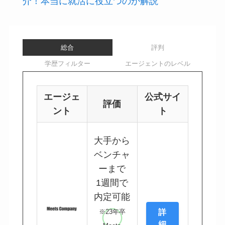
介！本当に就活に役立つのか解説
総合
評判
学歴フィルター
エージェントのレベル
エージェ
公式サイ
評価
ント
ト
大手から
ベンチャ
ーまで
1週間で
内定可能
詳
※23年卒
細