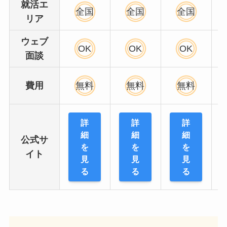
就活エ
全国
全国
全国
リア
ウェブ
OK
OK
OK
面談
費用
無料
無料
無料
詳
詳
詳
細
細
細
公式サ
を
を
を
イト
見
見
見
る
る
る