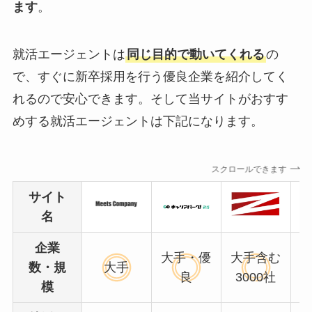
ます
。
就活エージェントは
同じ目的で動いてくれる
の
で、すぐに新卒採用を行う優良企業を紹介してく
れるので安心できます。そして当サイトがおすす
めする就活エージェントは下記になります。
スクロールできます
サイト
名
企業
大手・優
大手含む
数・規
大手
良
3000社
模