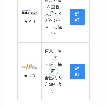
量より質
を重視
大手・メ
詳
細
ガベンチ
★ 4.4
ャーに強
い
東京、名
古屋
大阪、福
詳
岡
細
★ 4.0
全国の内
定率が高
い