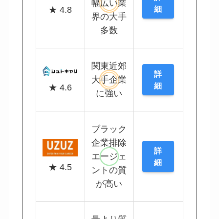
幅広い業
細
★ 4.8
界の大手
多数
関東近郊
詳
大手企業
細
★ 4.6
に強い
ブラック
企業排除
詳
エージェ
細
★ 4.5
ントの質
が高い