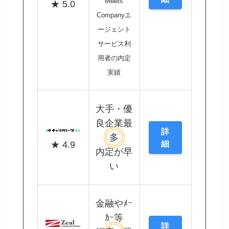
Meets
★ 5.0
Companyエ
ージェント
サービス利
用者の内定
実績
大手・優
良企業最
詳
多
細
★ 4.9
内定が早
い
金融やﾒｰ
ｶｰ等
詳