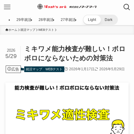
29卒就活
28卒就活
27卒就活
Light
Dark
ホーム
就活マップ
WEBテスト
ミキワメ能力検査が難しい！ボロ
2026
5/29
ボロにならないための対策法
広告
2026年1月17日
2026年5月29日
就活マップ
WEBテスト