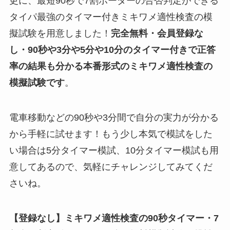
更に、最短90秒で7割ボーダーの合否判定ができる
タイパ最強のタイマー付きミキワメ適性検査の模
擬試験を用意しました！
完全無料・会員登録な
し・90秒や
3分や5分や10分
のタイマー付きで正答
率の結果も分かる
本番形式のミキワメ適性検査
の
模擬試験
です
。
電車移動などの90秒や3分間で自分の実力が分かる
から手軽に試せます！もう少し本気で模試をした
い場合は5分タイマー模試、10分タイマー模試も用
意してあるので、気軽にチャレンジしてみてくだ
さいね。
【登録なし】ミキワメ適性検査の90秒タイマー・7