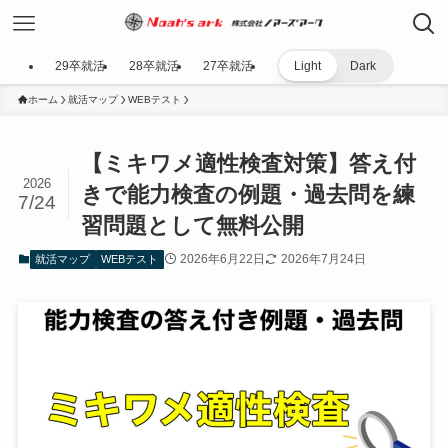
29卒就活
28卒就活
27卒就活
Light
Dark
ホーム
就活マップ
WEBテスト
【ミキワメ適性検査対策】答え付
2026
きで能力検査の例題・過去問を練
7/24
習問題として無料公開
2026年6月22日
2026年7月24日
就活マップ
WEBテスト