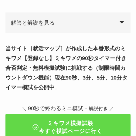
解答と解説を見る
当サイト［就活マップ］が作成した本番形式のミ
キワメ
【登録なし】ミキワメ
の
90秒タイマー付き
合否判定・
無料模擬試験に挑戦する（制限時間カ
ウントダウン機能）
現在90秒、3分、5分、10分タ
イマー模試を公開中
↓
90秒で終わるミニ模試・
＼
解説付き ／
ミキワメ模擬試験
今すぐ模試ページに行く