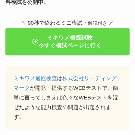
料模試を公開中↓
90秒で終わるミニ模試・
＼
解説付き ／
ミキワメ模擬試験
今すぐ模試ページに行く
ミキワメ適性検査
は
株式会社リーディング
マーク
が開発・提供するWEBテストで、簡
単に言ってしまえば色々なWEBテストを混
ぜたような能力検査の問題が出題されま
す。