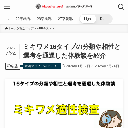
29卒就活
28卒就活
27卒就活
Light
Dark
ホーム
就活マップ
WEBテスト
ミキワメ16タイプの分類や相性と
2026
7/24
選考を通過した体験談を紹介
広告
2026年1月17日
2026年7月24日
就活マップ
WEBテスト