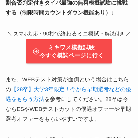
割合否判定付きタイパ最強の無料模擬試験に挑戦
する（制限時間カウントダウン機能あり）↓
90秒で終わるミニ模試・
＼ スマホ対応・
解説付き ／
ミキワメ模擬試験
今すぐ模試ページに行く
また、WEBテスト対策が面倒という場合はこちら
の
【28卒】大学3年限定！今から早期選考などの優
遇をもらう方法
を参考にしてください。28卒は今
ならESやWEBテストカットの優遇オファーや早期
選考オファーをもらいやすいですよ。