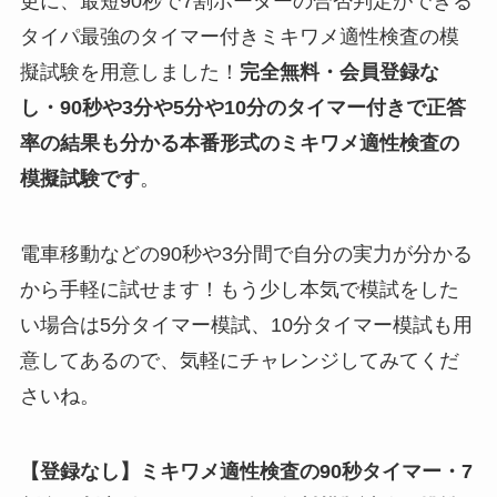
更に、最短90秒で7割ボーダーの合否判定ができる
タイパ最強のタイマー付きミキワメ適性検査の模
擬試験を用意しました！
完全無料・会員登録な
し・90秒や
3分や5分や10分
のタイマー付きで正答
率の結果も分かる
本番形式のミキワメ適性検査
の
模擬試験
です
。
電車移動などの90秒や3分間で自分の実力が分かる
から手軽に試せます！もう少し本気で模試をした
い場合は5分タイマー模試、10分タイマー模試も用
意してあるので、気軽にチャレンジしてみてくだ
さいね。
【登録なし】ミキワメ適性検査の90秒タイマー・7