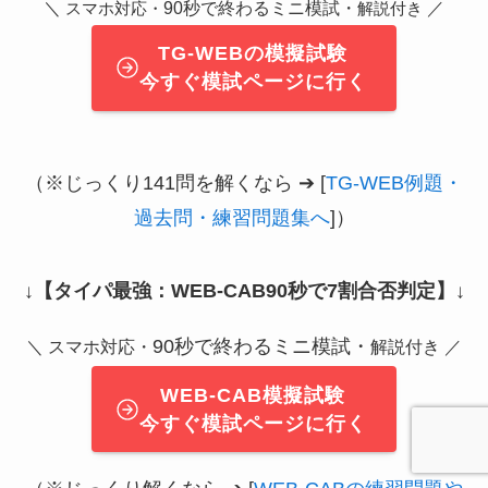
＼
90秒で終わるミニ模試・
／
スマホ対応・
解説付き
TG-WEBの模擬試験
今すぐ模試ページに行く
（※じっくり141問を解くなら ➔ [
TG-WEB例題・
過去問・練習問題集へ
]）
↓
【タイパ最強：WEB-CAB90秒で7割合否判定】
↓
90秒で終わるミニ模試・
＼ スマホ対応・
解説付き ／
WEB-CAB模擬試験
今すぐ模試ページに行く