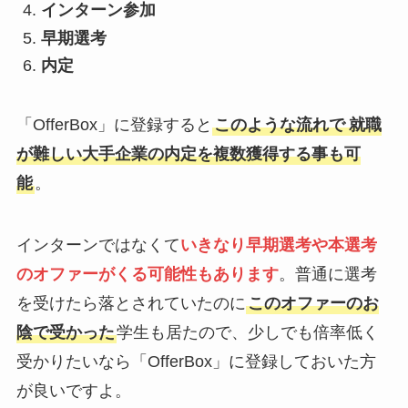
インターン参加
早期選考
内定
「OfferBox」に登録すると
このような流れで
就職
が難しい大手企業の内定を複数獲得する事も可
能
。
インターンではなくて
いきなり
早期選考や本選考
のオファーがくる可能性もありま
す
。普通に選考
を受けたら落とされていたのに
このオファーのお
陰で受かった
学生も居たので、少しでも倍率低く
受かりたいなら「OfferBox」に登録しておいた方
が良いですよ。