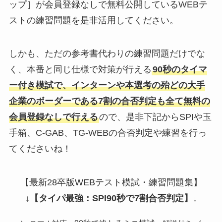
ップ］が会員登録なしで無料公開しているWEBテ
ストの練習問題を是非活用してください。
しかも、ただの参考書代わりの練習問題だけでな
く、本番と同じ仕様で対策が行える
90秒のタイマ
ー付き模試で、インターンや本選考の殆どの大手
企業のボーダーである7割の合否判定も全て無料の
会員登録なしで行える
ので、是非下記からSPIや玉
手箱、C-GAB、TG-WEBの合否判定や練習を行っ
てくださいね！
【最新28卒版WEBテスト模試・練習問題集】
↓
【タイパ最強：SPI90秒で7割合否判定】
↓