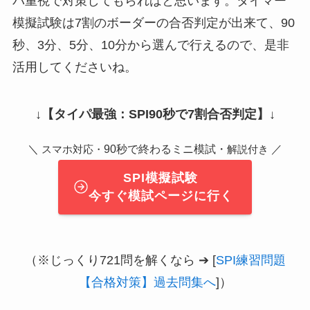
パ重視で対策してもらればと思います。タイマー
模擬試験は7割のボーダーの合否判定が出来て、90
秒、3分、5分、10分から選んで行えるので、是非
活用してくださいね。
↓
【タイパ最強：SPI90秒で7割合否判定】
↓
＼
90秒で終わるミニ模試・
／
スマホ対応・
解説付き
SPI模擬試験
今すぐ模試ページに行く
（※じっくり721問を解くなら ➔ [
SPI練習問題
【合格対策】過去問集へ
]）