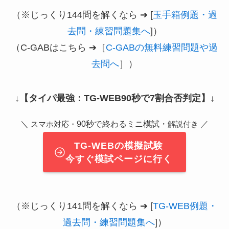
（※じっくり144問を解くなら ➔ [
玉手箱例題・過
去問・練習問題集へ
]）
（C-GABはこちら ➔［
C-GABの無料練習問題や過
去問へ
］）
↓
【タイパ最強：TG-WEB90秒で7割合否判定】
↓
＼
90秒で終わるミニ模試・
／
スマホ対応・
解説付き
TG-WEBの模擬試験
今すぐ模試ページに行く
（※じっくり141問を解くなら ➔ [
TG-WEB例題・
過去問・練習問題集へ
]）