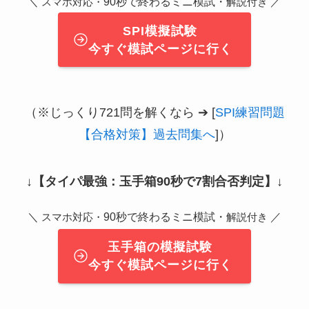
＼
90秒で終わるミニ模試・
／
スマホ対応・
解説付き
SPI模擬試験
今すぐ模試ページに行く
（※じっくり721問を解くなら ➔ [
SPI練習問題
【合格対策】過去問集へ
]）
↓
【タイパ最強：玉手箱90秒で7割合否判定】
↓
＼
90秒で終わるミニ模試・
／
スマホ対応・
解説付き
玉手箱の模擬試験
今すぐ模試ページに行く