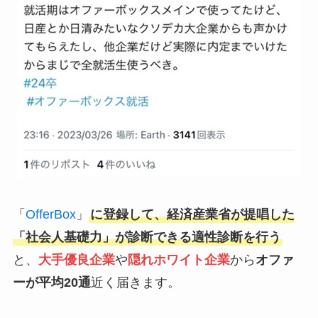
「
OfferBox
」
に登録して、経済産業省が提唱した
「社会人基礎力」が診断できる適性診断を行う
と、
大手優良企業
や
隠れホワイト企業
から
オファ
ーが平均20通
近く届きます。