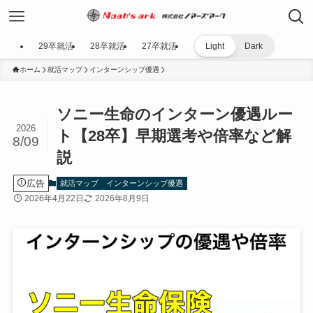
29卒就活
28卒就活
27卒就活
Light
Dark
ホーム
就活マップ
インターンシップ優遇
ソニー生命のインターン優遇ルー
2026
ト【28卒】早期選考や倍率など解
8/09
説
広告
就活マップ
インターンシップ優遇
2026年4月22日
2026年8月9日