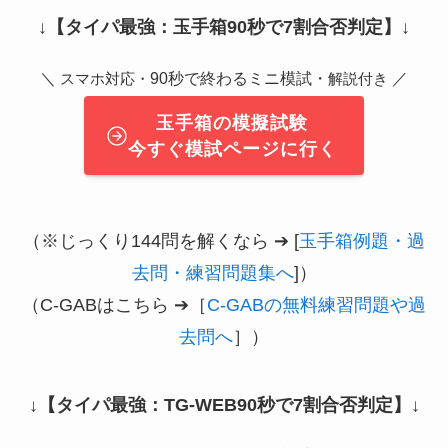
↓
【タイパ最強：玉手箱90秒で7割合否判定】
↓
＼
90秒で終わるミニ模試・
／
スマホ対応・
解説付き
玉手箱の模擬試験
今すぐ模試ページに行く
（※じっくり144問を解くなら ➔ [
玉手箱例題・過
去問・練習問題集へ
]）
（C-GABはこちら ➔［
C-GABの無料練習問題や過
去問へ
］）
↓
【タイパ最強：TG-WEB90秒で7割合否判定】
↓