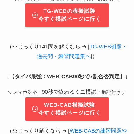
TG-WEBの模擬試験
今すぐ模試ページに行く
（※じっくり141問を解くなら ➔ [
TG-WEB例題・
過去問・練習問題集へ
]）
↓
【タイパ最強：WEB-CAB90秒で7割合否判定】
↓
90秒で終わるミニ模試・
＼ スマホ対応・
解説付き ／
WEB-CAB模擬試験
今すぐ模試ページに行く
（※じっくり解くなら ➔ [
WEB-CABの練習問題や