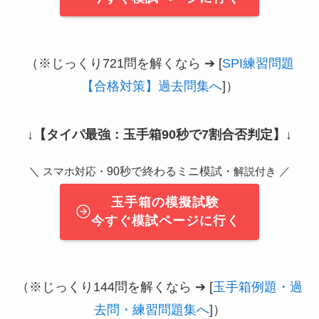
（※じっくり721問を解くなら ➔ [
SPI練習問題
【合格対策】過去問集へ
]）
↓
【タイパ最強：玉手箱90秒で7割合否判定】
↓
＼
90秒で終わるミニ模試・
／
スマホ対応・
解説付き
玉手箱の模擬試験
今すぐ模試ページに行く
（※じっくり144問を解くなら ➔ [
玉手箱例題・過
去問・練習問題集へ
]）