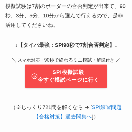
模擬試験は7割のボーダーの合否判定が出来て、90
秒、3分、5分、10分から選んで行えるので、是非
活用してくださいね。
↓
【タイパ最強：SPI90秒で7割合否判定】
↓
＼
90秒で終わるミニ模試・
／
スマホ対応・
解説付き
SPI模擬試験
今すぐ模試ページに行く
（※じっくり721問を解くなら ➔ [
SPI練習問題
【合格対策】過去問集へ
]）