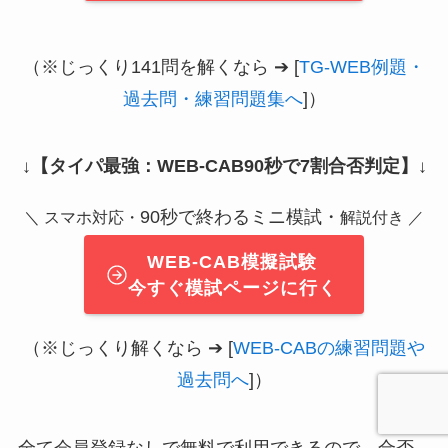
（※じっくり141問を解くなら ➔ [
TG-WEB例題・
過去問・練習問題集へ
]）
↓
【タイパ最強：WEB-CAB90秒で7割合否判定】
↓
90秒で終わるミニ模試・
＼ スマホ対応・
解説付き ／
WEB-CAB模擬試験
今すぐ模試ページに行く
（※じっくり解くなら ➔ [
WEB-CABの練習問題や
過去問へ
]）
全て会員登録なしで無料で利用できるので、合否