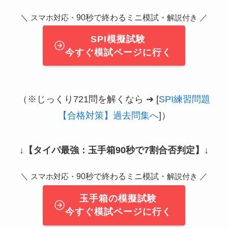
＼
90秒で終わるミニ模試・
／
スマホ対応・
解説付き
SPI模擬試験
今すぐ模試ページに行く
（※じっくり721問を解くなら ➔ [
SPI練習問題
【合格対策】過去問集へ
]）
↓
【タイパ最強：玉手箱90秒で7割合否判定】
↓
＼
90秒で終わるミニ模試・
／
スマホ対応・
解説付き
玉手箱の模擬試験
今すぐ模試ページに行く