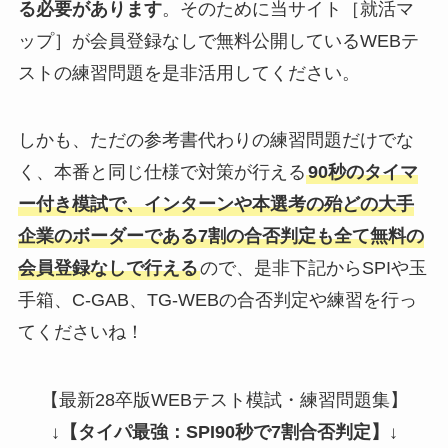
る必要があります
。そのために当サイト［就活マ
ップ］が会員登録なしで無料公開しているWEBテ
ストの練習問題を是非活用してください。
しかも、ただの参考書代わりの練習問題だけでな
く、本番と同じ仕様で対策が行える
90秒のタイマ
ー付き模試で、インターンや本選考の殆どの大手
企業のボーダーである7割の合否判定も全て無料の
会員登録なしで行える
ので、是非下記からSPIや玉
手箱、C-GAB、TG-WEBの合否判定や練習を行っ
てくださいね！
【最新28卒版WEBテスト模試・練習問題集】
↓
【タイパ最強：SPI90秒で7割合否判定】
↓