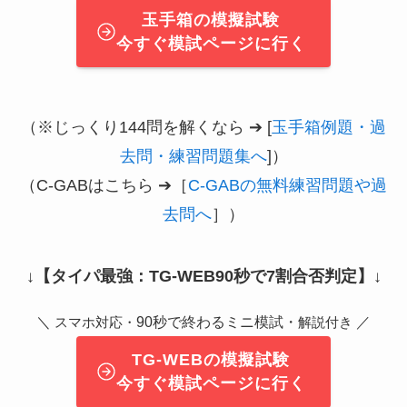
玉手箱の模擬試験
今すぐ模試ページに行く
（※じっくり144問を解くなら ➔ [
玉手箱例題・過
去問・練習問題集へ
]）
（C-GABはこちら ➔［
C-GABの無料練習問題や過
去問へ
］）
↓
【タイパ最強：TG-WEB90秒で7割合否判定】
↓
＼
90秒で終わるミニ模試・
／
スマホ対応・
解説付き
TG-WEBの模擬試験
今すぐ模試ページに行く