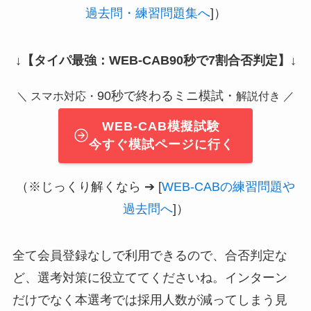
過去問・練習問題集へ
]）
↓
【タイパ最強：WEB-CAB90秒で7割合否判定】
↓
90秒で終わるミニ模試・
＼ スマホ対応・
解説付き ／
WEB-CAB模擬試験
今すぐ模試ページに行く
（※じっくり解くなら ➔ [
WEB-CABの練習問題や
過去問へ
]）
全て会員登録なしで利用できるので、合否判定な
ど、選考対策に役立ててくださいね。インターン
だけでなく本選考では採用人数が減ってしまう見