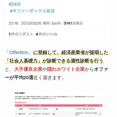
「
OfferBox
」
に登録して、経済産業省が提唱した
「社会人基礎力」が診断できる適性診断を行う
と、
大手優良企業
や
隠れホワイト企業
から
オファ
ーが平均20通
近く届きます。