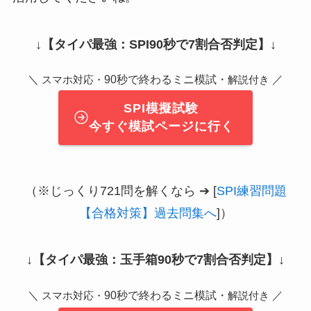
↓
【タイパ最強：SPI90秒で7割合否判定】
↓
＼
90秒で終わるミニ模試・
／
スマホ対応・
解説付き
SPI模擬試験
今すぐ模試ページに行く
（※じっくり721問を解くなら ➔ [
SPI練習問題
【合格対策】過去問集へ
]）
↓
【タイパ最強：玉手箱90秒で7割合否判定】
↓
＼
90秒で終わるミニ模試・
／
スマホ対応・
解説付き