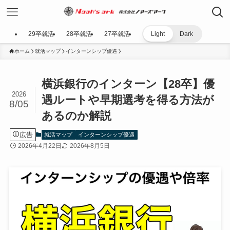
29卒就活
28卒就活
27卒就活
Light
Dark
ホーム
就活マップ
インターンシップ優遇
横浜銀行のインターン【28卒】優
2026
遇ルートや早期選考を得る方法が
8/05
あるのか解説
広告
就活マップ
インターンシップ優遇
2026年4月22日
2026年8月5日