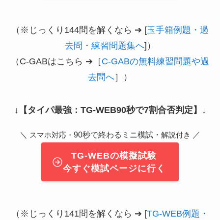
（※じっくり144問を解くなら ➔ [
玉手箱例題・過
去問・練習問題集へ
]）
（C-GABはこちら ➔［
C-GABの無料練習問題や過
去問へ
］）
↓
【タイパ最強：TG-WEB90秒で7割合否判定】
↓
＼
90秒で終わるミニ模試・
／
スマホ対応・
解説付き
TG-WEBの模擬試験
今すぐ模試ページに行く
（※じっくり141問を解くなら ➔ [
TG-WEB例題・