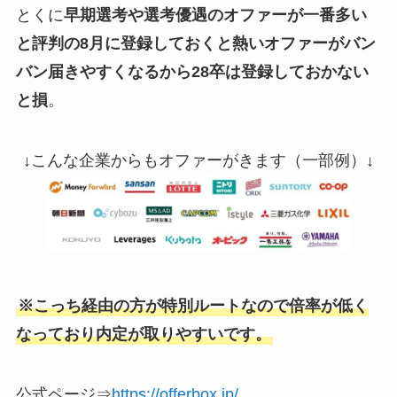
とくに
早期選考や選考優遇のオファーが一番多い
と評判の8月に登録しておくと熱いオファーがバン
バン届きやすくなるから28卒は登録しておかない
と損
。
↓こんな企業からもオファーがきます（一部例）↓
※こっち経由の方が特別ルートなので倍率が低く
なっており内定が取りやすいです。
公式ページ⇒
https://offerbox.jp/