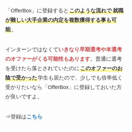
「OfferBox」に登録すると
このような流れで
就職
が難しい大手企業の内定を複数獲得する事も可
能
。
インターンではなくて
いきなり
早期選考や本選考
のオファーがくる可能性もありま
す
。普通に選考
を受けたら落とされていたのに
このオファーのお
陰で受かった
学生も居たので、少しでも倍率低く
受かりたいなら「OfferBox」に登録しておいた方
が良いですよ。
⇒登録は
こちら