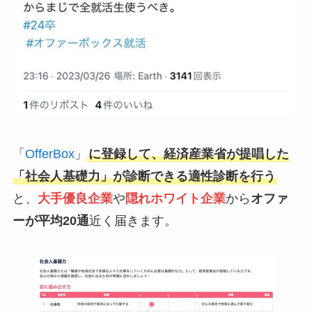
「
OfferBox
」
に登録して、経済産業省が提唱した
「社会人基礎力」が診断できる適性診断を行う
と、
大手優良企業
や
隠れホワイト企業
から
オファ
ーが平均20通
近く届きます。