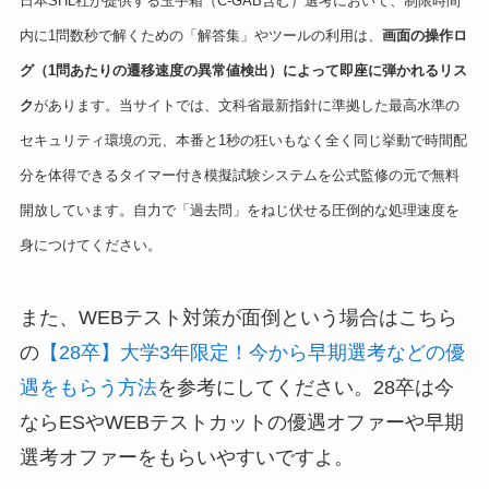
日本SHL社が提供する玉手箱（C-GAB含む）選考において、制限時間
内に1問数秒で解くための「解答集」やツールの利用は、
画面の操作ロ
グ（1問あたりの遷移速度の異常値検出）によって即座に弾かれるリス
ク
があります。当サイトでは、文科省最新指針に準拠した最高水準の
セキュリティ環境の元、本番と1秒の狂いもなく全く同じ挙動で時間配
分を体得できるタイマー付き模擬試験システムを公式監修の元で無料
開放しています。自力で「過去問」をねじ伏せる圧倒的な処理速度を
身につけてください。
また、WEBテスト対策が面倒という場合はこちら
の
【28卒】大学3年限定！今から早期選考などの優
遇をもらう方法
を参考にしてください。28卒は今
ならESやWEBテストカットの優遇オファーや早期
選考オファーをもらいやすいですよ。