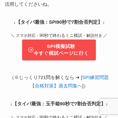
活用してくださいね。
↓
【タイパ最強：SPI90秒で7割合否判定】
↓
＼
90秒で終わるミニ模試・
／
スマホ対応・
解説付き
SPI模擬試験
今すぐ模試ページに行く
（※じっくり721問を解くなら ➔ [
SPI練習問題
【合格対策】過去問集へ
]）
↓
【タイパ最強：玉手箱90秒で7割合否判定】
↓
＼
90秒で終わるミニ模試・
／
スマホ対応・
解説付き