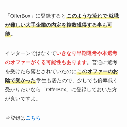
「OfferBox」に登録すると
このような流れで
就職
が難しい大手企業の内定を複数獲得する事も可
能
。
インターンではなくて
いきなり
早期選考や本選考
のオファーがくる可能性もありま
す
。普通に選考
を受けたら落とされていたのに
このオファーのお
陰で受かった
学生も居たので、少しでも倍率低く
受かりたいなら「OfferBox」に登録しておいた方
が良いですよ。
⇒登録は
こちら