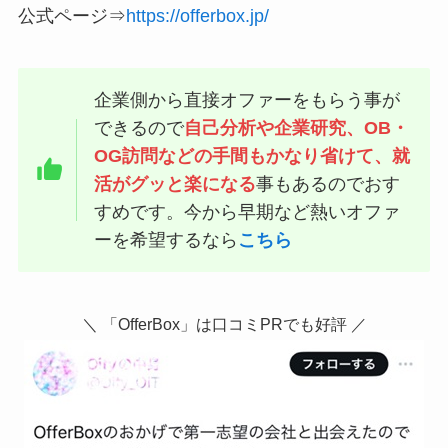
公式ページ⇒
https://offerbox.jp/
企業側から直接オファーをもらう事が
できるので
自己分析や企業研究、OB・
OG訪問などの手間もかなり省けて、就
活がグッと楽になる
事もあるのでおす
すめです。今から早期など熱いオファ
ーを希望するなら
こちら
＼ 「OfferBox」は口コミPRでも好評 ／