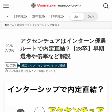
29卒就活
28卒就活
27卒就活
Light
Dark
ホーム
就活マップ
インターンシップ優遇
アクセンチュアはインターン優遇
2026
ルートで内定直結？【28卒】早期
7/25
選考や倍率など解説
広告
就活マップ
インターンシップ優遇
2026年4月22日
2026年7月25日