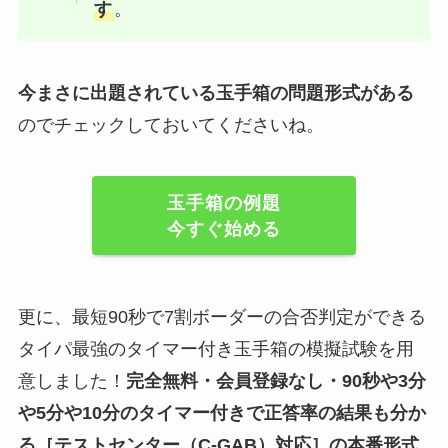
す
。
今まさに出題されている玉手箱の問題形式がある
のでチェックしておいてくださいね。
玉手箱の例題
今すぐ始める
更に、最短90秒で7割ボーダーの合否判定ができる
タイパ最強のタイマー付き玉手箱の模擬試験を用
意しました！
完全無料・会員登録なし・90秒や
3分
や5分や10分
のタイマー付きで正答率の結果も分か
る
［テストセンター（C-GAB）対応］
の
本番形式