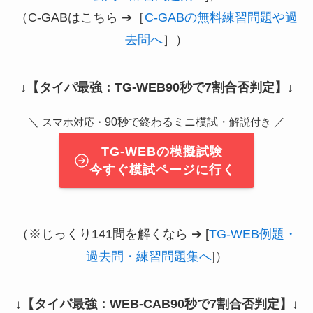
（C-GABはこちら ➔［
C-GABの無料練習問題や過
去問へ
］）
↓
【タイパ最強：TG-WEB90秒で7割合否判定】
↓
＼
90秒で終わるミニ模試・
／
スマホ対応・
解説付き
TG-WEBの模擬試験
今すぐ模試ページに行く
（※じっくり141問を解くなら ➔ [
TG-WEB例題・
過去問・練習問題集へ
]）
↓
【タイパ最強：WEB-CAB90秒で7割合否判定】
↓