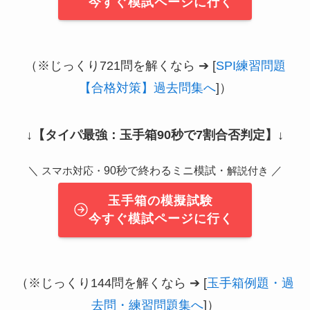
今すぐ模試ページに行く
（※じっくり721問を解くなら ➔ [
SPI練習問題
【合格対策】過去問集へ
]）
↓
【タイパ最強：玉手箱90秒で7割合否判定】
↓
＼
90秒で終わるミニ模試・
／
スマホ対応・
解説付き
玉手箱の模擬試験
今すぐ模試ページに行く
（※じっくり144問を解くなら ➔ [
玉手箱例題・過
去問・練習問題集へ
]）