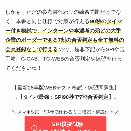
しかも、ただの参考書代わりの練習問題だけでな
く、本番と同じ仕様で対策が行える
90秒のタイマ
ー付き模試で、インターンや本選考の殆どの大手
企業のボーダーである7割の合否判定も全て無料の
会員登録なしで行える
ので、是非下記からSPIや玉
手箱、C-GAB、TG-WEBの合否判定や練習を行っ
てくださいね！
【最新28卒版WEBテスト模試・練習問題集】
↓
【タイパ最強：SPI90秒で7割合否判定】
↓
＼
90秒で終わるミニ模試・
／
スマホ対応・
解説付き
SPI模擬試験