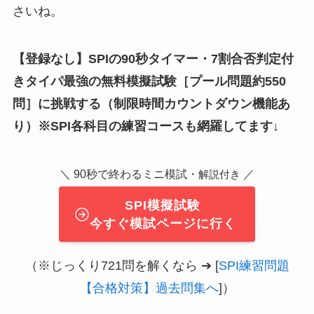
さいね。
【登録なし】SPIの90秒タイマー・7割合否判定付
きタイパ最強の無料模擬試験
［
プール問題約550
問
］
に挑戦する（制限時間カウントダウン機能あ
り）※SPI各科目の練習コースも網羅してます↓
＼ 90秒で終わるミニ模試・
／
解説付き
SPI模擬試験
今すぐ模試ページに行く
（※じっくり721問を解くなら ➔ [
SPI練習問題
【合格対策】過去問集へ
]）