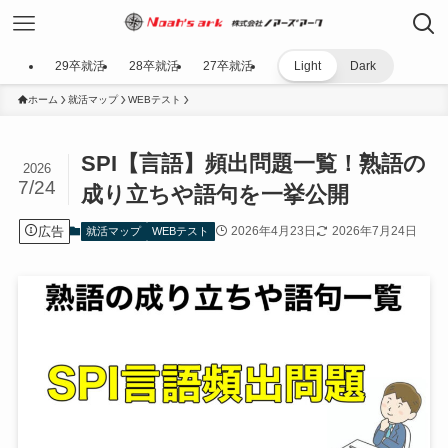
29卒就活
28卒就活
27卒就活
Light
Dark
ホーム
就活マップ
WEBテスト
SPI【言語】頻出問題一覧！熟語の
2026
7/24
成り立ちや語句を一挙公開
広告
2026年4月23日
2026年7月24日
就活マップ
WEBテスト