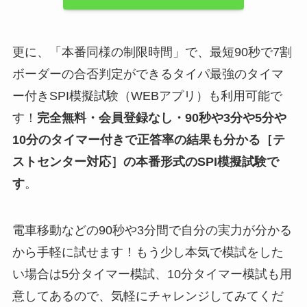
更に、「本番同様の制限時間」で、最短90秒で7割
ボーダーの合否判定ができるタイパ最強のタイマ
ー付きSPI模擬試験（WEBアプリ）も利用可能で
す！
完全無料・会員登録なし・90秒や
3分や5分や
10分
のタイマー付きで正答率の結果も分かる
［テ
ストセンター対応］
の
本番形式のSPI模擬試験
で
す
。
電車移動などの90秒や3分間で自分の実力が分かる
から手軽に試せます！もう少し本気で模試をした
い場合は5分タイマー模試、10分タイマー模試も用
意してあるので、気軽にチャレンジしてみてくだ