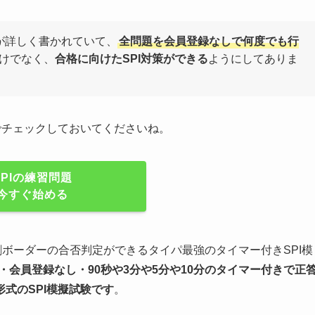
が詳しく書かれていて、
全問題を会員登録なしで何度でも行
けでなく、
合格に向けたSPI対策ができる
ようにしてありま
でチェックしておいてくださいね。
SPIの練習問題
今すぐ始める
割ボーダーの合否判定ができるタイパ最強のタイマー付きSPI模
・会員登録なし・90秒や
3分や5分や10分
のタイマー付きで正
形式のSPI模擬試験
です
。