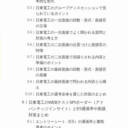
本的な形式
日東電工のグループディスカッションで見
られているポイント
日東電工の一次面接の回数・形式・面接官
の立場
日東電工の一次面接でよく聞かれる質問と
対策の考え方
日東電工の二次面接の位置づけと面接官の
特徴
日東電工の二次面接で深掘りされる内容と
準備のポイント
日東電工の最終面接の回数・形式・面接官
の肩書
日東電工の最終面接で問われる内容と心構
え
日東電工の選考全体を通じた対策のまとめ
日東電工のWEBテストSPIボーダー（アド
バンテッジインサイト）とES通過率や面接
対策まとめ
エントリーシート（ES）の通過率と書類
選考のポイント