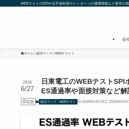
WEBテストのSPIや玉手箱対策やインターンの優遇情報など新卒の
会
ホーム
就活マップ
WEBテスト
日東電工のWEBテストSP
2026
6/27
ES通過率や面接対策など解
広告
2026年2月7日
2026年6月2
就活マップ
WEBテスト