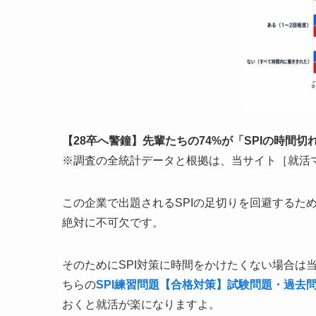
【28卒へ警鐘】先輩たちの74%が「SPIの時間
※調査の全統計データと根拠は、当サイト［就活
この企業で出題されるSPIの足切りを回避するた
絶対に不可欠です。
そのためにSPI対策に時間をかけたくない場合は
ちらの
SPI練習問題【合格対策】試験問題・過去
おくと就活が楽になりますよ。