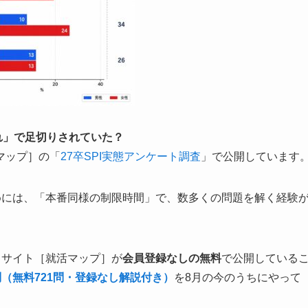
切れ」で足切りされていた？
マップ］の「
27卒SPI実態アンケート調査
」で公開しています
めには、「本番同様の制限時間」で、数多くの問題を解く経験
当サイト［就活マップ］が
会員登録なしの無料
で公開している
問（無料721問・登録なし解説付き）
を8月の今のうちにやって