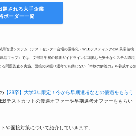
が出題される大手企業
格ボーダー一覧
採用管理システム（テストセンター会場の厳格化・WEBテスティングのAI異常値検
就活マップ）では、文部科学省の最新ガイドラインに準拠した安全なシステム環境
による問題監査を実施。面接の深掘り選考でも動じない「本物の解答力」を養成する
の
【28卒】大学3年限定！今から早期選考などの優遇をもらう
WEBテストカットの優遇オファーや早期選考オファーをもらい
ストや面接対策について紹介していきます。