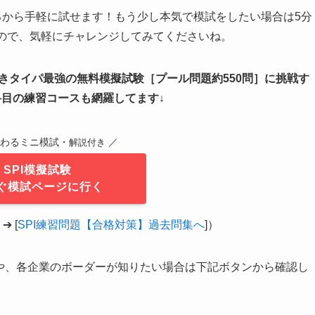
るから手軽に試せます！もう少し本気で模試をしたい場合は5分
るので、気軽にチャレンジしてみてくださいね。
付きタイパ最強の無料模擬試験
［
プール問題約550問
］
に挑戦す
科目の練習コースも網羅してます↓
終わるミニ模試・
／
解説付き
SPI模擬試験
ぐ模試ページに行く
 [
SPI練習問題【合格対策】過去問集へ
]）
覧や、各企業のボーダーが知りたい場合は下記ボタンから確認し