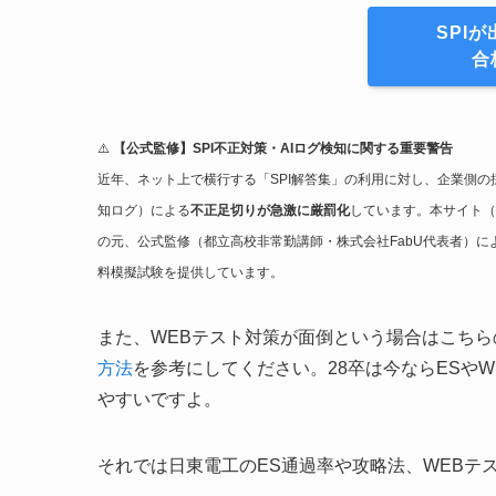
SPI
合
⚠️
【公式監修】SPI不正対策・AIログ検知に関する重要警告
近年、ネット上で横行する「SPI解答集」の利用に対し、企業側の
知ログ）による
不正足切りが急激に厳罰化
しています。本サイト（
の元、公式監修（都立高校非常勤講師・株式会社FabU代表者）
料模擬試験を提供しています。
また、WEBテスト対策が面倒という場合はこちら
方法
を参考にしてください。28卒は今ならESや
やすいですよ。
それでは日東電工のES通過率や攻略法、WEBテ