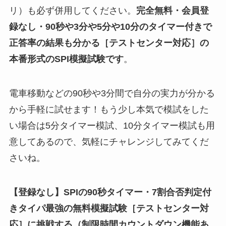
リ）も必ず併用してください。
完全無料・会員登
録なし・90秒や
3分や5分や10分
のタイマー付きで
正答率の結果も分かる
［テストセンター対応］
の
本番形式のSPI模擬試験
です
。
電車移動などの90秒や3分間で自分の実力が分かる
から手軽に試せます！もう少し本気で模試をした
い場合は5分タイマー模試、10分タイマー模試も用
意してあるので、気軽にチャレンジしてみてくだ
さいね。
【登録なし】SPIの90秒タイマー・7割合否判定付
きタイパ最強の無料模擬試験
［テストセンター対
応］
に挑戦する（制限時間カウントダウン機能あ