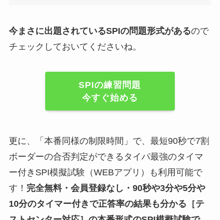
今まさに出題されているSPIの問題形式がある
ので
チェックしておいてくださいね。
SPIの練習問題
今すぐ始める
更に、「本番同様の制限時間」で、最短90秒で7割
ボーダーの合否判定ができるタイパ最強のタイマ
ー付きSPI模擬試験（WEBアプリ）も利用可能で
す！
完全無料・会員登録なし・90秒や
3分や5分や
10分
のタイマー付きで正答率の結果も分かる
［テ
ストセンター対応］
の
本番形式のSPI模擬試験
で