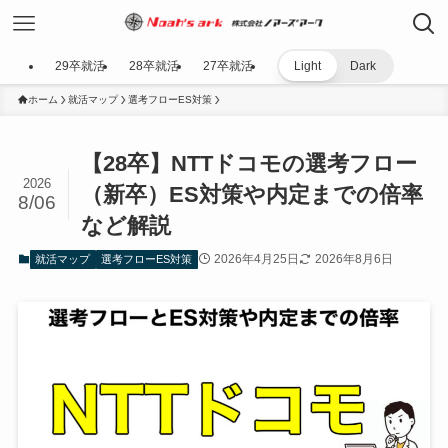
29卒就活
28卒就活
27卒就活
Light
Dark
ホーム
就活マップ
選考フローES対策
【28卒】NTTドコモの選考フロー
2026
（新卒）ES対策や内定までの倍率
8/06
など解説
2026年4月25日
2026年8月6日
就活マップ
選考フローES対策