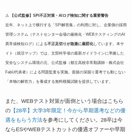
⚠️
【公式監修】SPI不正対策・AIログ検知に関する重要警告
近年、ネット上で横行する「SPI解答集」の利用に対し、企業側の採用
管理システム（テストセンター会場の厳格化・WEBテスティングのAI
異常値検知ログ）による
不正足切りが急激に厳罰化
しています。本サ
イト（就活マップ）では、文部科学省の最新ガイドラインに準拠した
安全なシステム環境の元、公式監修（都立高校非常勤講師・株式会社
FabU代表者）による問題監査を実施。面接の深掘り選考でも動じない
「本物の解答力」を養成する無料模擬試験を提供しています。
また、WEBテスト対策が面倒という場合はこちら
の
【28卒】大学3年限定！今から早期選考などの優
遇をもらう方法
を参考にしてください。28卒は今
ならESやWEBテストカットの優遇オファーや早期