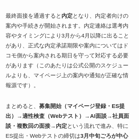
最終面接を通過すると
内定
となり、内定者向けの
案内や手続きが開始されます。内定連絡は選考内
容やタイミングにより3月から4月以降に出ること
があり、正式な内定承諾期限や案内についてはド
コモ側から案内される期日を守って対応する必要
があります（このあたりは公式公開のスケジュー
ルよりも、マイページ上の案内や通知が正確な情
報源です）。
まとめると、
募集開始（マイページ登録・ES提
出）→適性検査（Webテスト）→AI面談→社員面
談・複数回の面接→内定
という流れで進み、特に
ES提出・Webテストの締切は
3月中旬ごろが中心