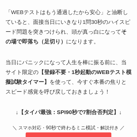
「WEBテストはもう通過したから安心」と油断し
ていると、面接当日にいきなり1問30秒のハイスピ
ード問題を突きつけられ、頭が真っ白になって
そ
の場で即落ち（足切り）
になります。
当日にパニックになって人生を棒に振る前に、当
サイト限定の
【登録不要・1秒起動のWEBテスト模
擬試験タイマー】
を使って、今すぐ本番の焦りと
スピード感覚を呼び戻しておきましょう！
↓
【タイパ最強：SPI90秒で7割合否判定】
↓
＼
90秒で終わるミニ模試・
／
スマホ対応・
解説付き