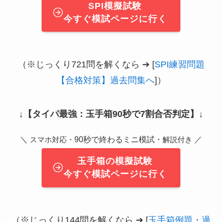
SPI模擬試験
今すぐ模試ページに行く
（※じっくり721問を解くなら ➔ [
SPI練習問題
【合格対策】過去問集へ
]）
↓
【タイパ最強：玉手箱90秒で7割合否判定】
↓
＼
90秒で終わるミニ模試・
／
スマホ対応・
解説付き
玉手箱の模擬試験
今すぐ模試ページに行く
（※じっくり144問を解くなら ➔ [
玉手箱例題・過