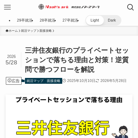
29卒就活
28卒就活
27卒就活
Light
Dark
ホーム
就活マップ
面接攻略
三井住友銀行のプライベートセッ
2026
ションで落ちる理由と対策！逆質
5/28
問で勝つフローを解説
広告
2025年10月10日
2026年5月28日
就活マップ
面接攻略