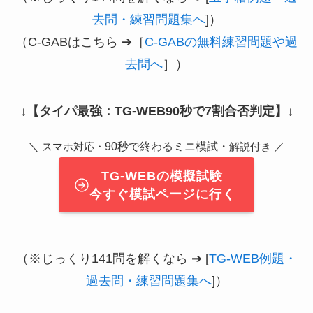
去問・練習問題集へ
]）
（C-GABはこちら ➔［
C-GABの無料練習問題や過
去問へ
］）
↓
【タイパ最強：TG-WEB90秒で7割合否判定】
↓
＼
90秒で終わるミニ模試・
／
スマホ対応・
解説付き
TG-WEBの模擬試験
今すぐ模試ページに行く
（※じっくり141問を解くなら ➔ [
TG-WEB例題・
過去問・練習問題集へ
]）