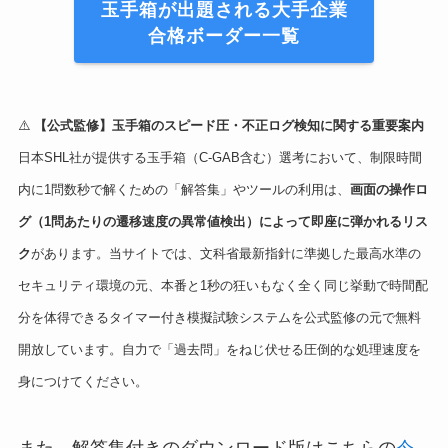
玉手箱が出題される大手企業
合格ボーダー一覧
⚠️
【公式監修】玉手箱のスピード圧・不正ログ検知に関する重要案内
日本SHL社が提供する玉手箱（C-GAB含む）選考において、制限時間
内に1問数秒で解くための「解答集」やツールの利用は、
画面の操作ロ
グ（1問あたりの遷移速度の異常値検出）によって即座に弾かれるリス
ク
があります。当サイトでは、文科省最新指針に準拠した最高水準の
セキュリティ環境の元、本番と1秒の狂いもなく全く同じ挙動で時間配
分を体得できるタイマー付き模擬試験システムを公式監修の元で無料
開放しています。自力で「過去問」をねじ伏せる圧倒的な処理速度を
身につけてください。