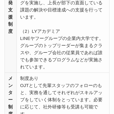
発
グを実施し、上長が部下の直面している
支
課題の解決や目標達成への支援を行って
援
います。
制
度
（2）LYアカデミア
LINEヤフーグループの企業内大学です。
グループのトップリーダーが集まるクラ
スや、グループ会社の従業員であれば誰
でも参加できるプログラムなどが実施さ
れています。
メ
制度あり
ン
OJTとして先輩スタッフのフォローのも
タ
と、実務を通してそれぞれがスキルアッ
ー
プをしていく体制をとっています。必要
制
に応じて、社外研修等も受講も可能で
度
す。