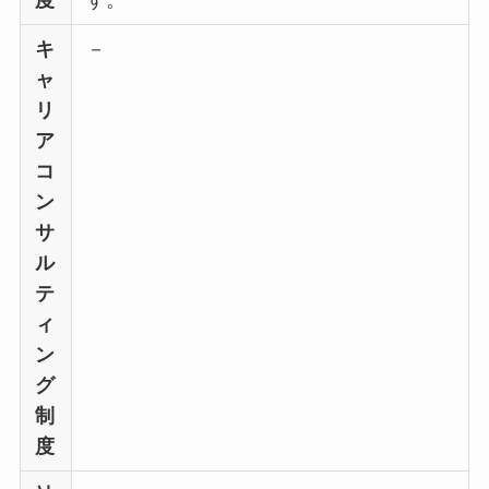
キ
－
ャ
リ
ア
コ
ン
サ
ル
テ
ィ
ン
グ
制
度