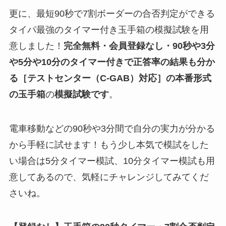
更に、最短90秒で7割ボーダーの合否判定ができる
タイパ最強のタイマー付き玉手箱の模擬試験を用
意しました！
完全無料・会員登録なし・90秒や
3分
や5分や10分
のタイマー付きで正答率の結果も分か
る
［テストセンター（C-GAB）対応］
の
本番形式
の玉手箱
の
模擬試験
です
。
電車移動などの90秒や3分間で自分の実力が分かる
から手軽に試せます！もう少し本気で模試をした
い場合は5分タイマー模試、10分タイマー模試も用
意してあるので、気軽にチャレンジしてみてくだ
さいね。