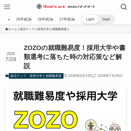
29卒就活
28卒就活
27卒就活
Light
Dark
ホーム
就活マップ
採用大学と就職難易度
ZOZOの就職難易度！採用大学や書
2026
類選考に落ちた時の対応策など解
7/28
説
2026年6月19日
2026年7月28日
就活マップ
採用大学と就職難易度