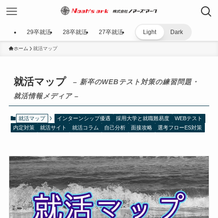
29卒就活
28卒就活
27卒就活
Light
Dark
ホーム
就活マップ
就活マップ
– 新卒のWEBテスト対策の練習問題・
就活情報メディア –
就活マップ
インターンシップ優遇
採用大学と就職難易度
WEBテスト
内定対策
就活サイト
就活コラム
自己分析
面接攻略
選考フローES対策