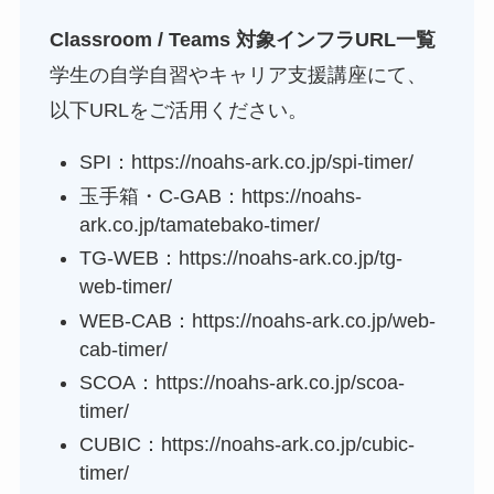
Classroom / Teams 対象インフラURL一覧
学生の自学自習やキャリア支援講座にて、
以下URLをご活用ください。
SPI：https://noahs-ark.co.jp/spi-timer/
玉手箱・C-GAB：https://noahs-
ark.co.jp/tamatebako-timer/
TG-WEB：https://noahs-ark.co.jp/tg-
web-timer/
WEB-CAB：https://noahs-ark.co.jp/web-
cab-timer/
SCOA：https://noahs-ark.co.jp/scoa-
timer/
CUBIC：https://noahs-ark.co.jp/cubic-
timer/