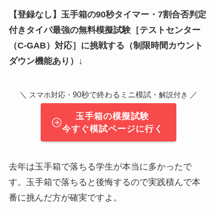
【登録なし】玉手箱の90秒タイマー・7割合否判定
付きタイパ最強の無料模擬試験
［テストセンター
（C-GAB）対応］
に挑戦する（制限時間カウント
ダウン機能あり）↓
＼
90秒で終わるミニ模試・
／
スマホ対応・
解説付き
玉手箱の模擬試験
今すぐ模試ページに行く
去年は玉手箱で落ちる学生が本当に多かったで
す。玉手箱で落ちると後悔するので実践積んで本
番に挑んだ方が確実ですよ。