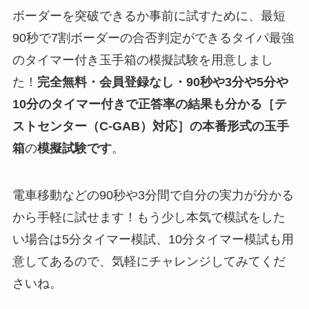
ボーダーを突破できるか事前に試すために、最短
90秒で7割ボーダーの合否判定ができるタイパ最強
のタイマー付き玉手箱の模擬試験を用意しまし
た！
完全無料・会員登録なし・90秒や
3分や5分や
10分
のタイマー付きで正答率の結果も分かる
［テ
ストセンター（C-GAB）対応］
の
本番形式の玉手
箱
の
模擬試験
です
。
電車移動などの90秒や3分間で自分の実力が分かる
から手軽に試せます！もう少し本気で模試をした
い場合は5分タイマー模試、10分タイマー模試も用
意してあるので、気軽にチャレンジしてみてくだ
さいね。