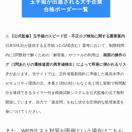
玉手箱が出題される大手企業
合格ボーダー一覧
⚠️
【公式監修】玉手箱のスピード圧・不正ログ検知に関する重要案内
日本SHL社が提供する玉手箱（C-GAB含む）選考において、制限時間
内に1問数秒で解くための「解答集」やツールの利用は、
画面の操作ロ
グ（1問あたりの遷移速度の異常値検出）によって即座に弾かれるリス
ク
があります。当サイトでは、文科省最新指針に準拠した最高水準の
セキュリティ環境の元、本番と1秒の狂いもなく全く同じ挙動で時間配
分を体得できるタイマー付き模擬試験システムを公式監修の元で無料
開放しています。自力で「過去問」をねじ伏せる圧倒的な処理速度を
身につけてください。
また、WEBテスト対策が面倒という場合はこちら