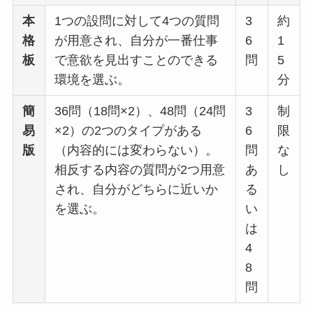
本
1つの設問に対して4つの質問
3
約
格
が用意され、自分が一番仕事
6
1
板
で意欲を見出すことのできる
問
5
環境を選ぶ。
分
簡
36問（18問×2）、48問（24問
3
制
易
×2）の2つのタイプがある
6
限
版
（内容的には変わらない）。
問
な
相反する内容の質問が2つ用意
あ
し
され、自分がどちらに近いか
る
を選ぶ。
い
は
4
8
問