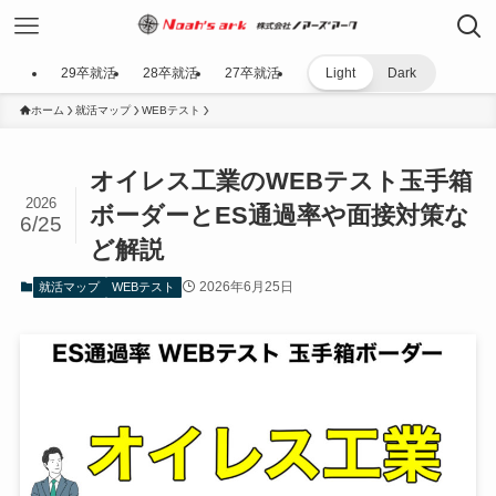
29卒就活
28卒就活
27卒就活
Light
Dark
ホーム
就活マップ
WEBテスト
オイレス工業のWEBテスト玉手箱
2026
ボーダーとES通過率や面接対策な
6/25
ど解説
2026年6月25日
就活マップ
WEBテスト