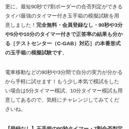
更に、最短90秒で7割ボーダーの合否判定ができる
タイパ最強のタイマー付き玉手箱の模擬試験を用
意しました！
完全無料・会員登録なし・90秒や
3分
や5分や10分
のタイマー付きで正答率の結果も分か
る
［テストセンター（C-GAB）対応］
の
本番形式
の玉手箱
の
模擬試験
です
。
電車移動などの90秒や3分間で自分の実力が分かる
から手軽に試せます！もう少し本気で模試をした
い場合は5分タイマー模試、10分タイマー模試も用
意してあるので、気軽にチャレンジしてみてくだ
さいね。
【登録なし】玉手箱の90秒タイマー・7割合否判定