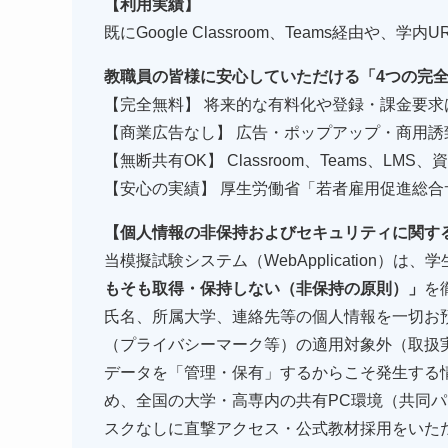
【利用実績】
既にGoogle Classroom、Teams経由
教職員の皆様に安心していただける「4つの完
【完全無料】 将来的な有料化や登録・課金要求
【商業広告なし】 広告・ポップアップ・商用
【無断共有OK】 Classroom、Teams、L
【安心の実績】 厚生労働省「若者雇用促進総
【個人情報の非保持およびセキュリティに関す
当模擬試験システム（WebApplication）
もそも取得・保持しない（非保持の原則）」
を
氏名、所属大学、連絡先等の個人情報を一切お
（プライバシーマーク等）の適用対象外（取扱
データを「管理・保有」するからこそ発生する
め、全国の大学・高専内の共有PC環境（共同パ
スクなしに直撃アクセス・公式教材採用をいた