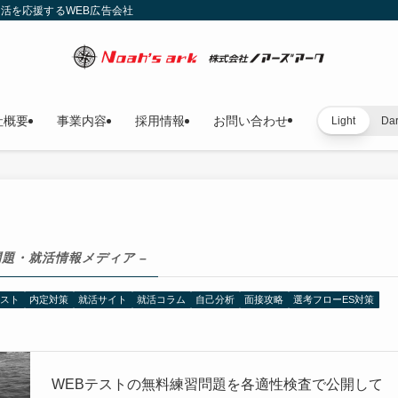
就活を応援するWEB広告会社
社概要
事業内容
採用情報
お問い合わせ
Light
Da
問題・就活情報メディア –
テスト
内定対策
就活サイト
就活コラム
自己分析
面接攻略
選考フローES対策
WEBテストの無料練習問題を各適性検査で公開して