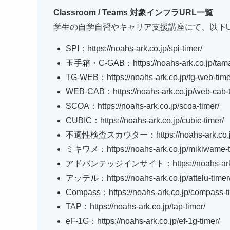
Classroom / Teams 対象インフラURL一覧
学生の自学自習やキャリア支援講座にて、以下U
SPI：https://noahs-ark.co.jp/spi-timer/
玉手箱・C-GAB：https://noahs-ark.co.jp/tamat
TG-WEB：https://noahs-ark.co.jp/tg-web-time
WEB-CAB：https://noahs-ark.co.jp/web-cab-t
SCOA：https://noahs-ark.co.jp/scoa-timer/
CUBIC：https://noahs-ark.co.jp/cubic-timer/
不適性検査スカウター：https://noahs-ark.co.jp/t
ミキワメ：https://noahs-ark.co.jp/mikiwame-t
アドバンテッジインサイト：https://noahs-ark.co.
アッテル：https://noahs-ark.co.jp/attelu-timer
Compass：https://noahs-ark.co.jp/compass-t
TAP：https://noahs-ark.co.jp/tap-timer/
eF-1G：https://noahs-ark.co.jp/ef-1g-timer/