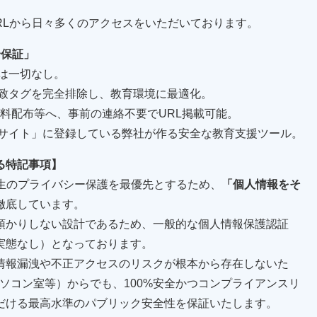
や、学内URLから日々多くのアクセスをいただいております。
全保証」
は一切なし。
誘致タグを完全排除し、教育環境に最適化。
MS、資料配布等へ、事前の連絡不要でURL掲載可能。
合サイト」に登録している弊社が作る安全な教育支援ツール。
る特記事項】
は、学生のプライバシー保護を最優先とするため、
「個人情報をそ
徹底しています。
預かりしない設計であるため、一般的な個人情報保護認証
実態なし）となっております。
情報漏洩や不正アクセスのリスクが根本から存在しないた
ソコン室等）からでも、100%安全かつコンプライアンスリ
だける最高水準のパブリック安全性を保証いたします。