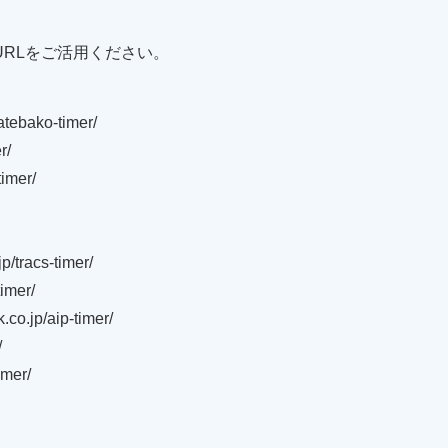
RLをご活用ください。
ebako-timer/
r/
imer/
racs-timer/
imer/
jp/aip-timer/
/
imer/