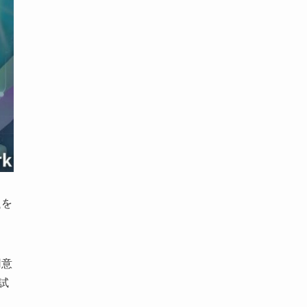
題を
用意
試