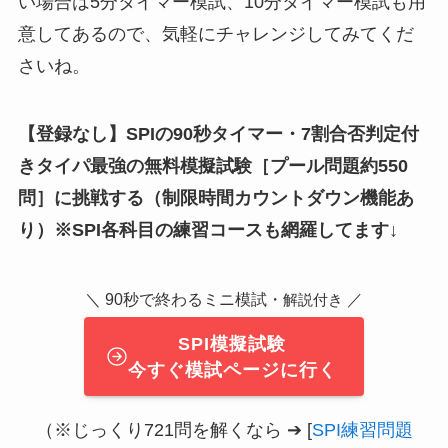
い場合は5分タイマー模試、10分タイマー模試も用
意してあるので、気軽にチャレンジしてみてくだ
さいね。
【登録なし】SPIの90秒タイマー・7割合否判定付
きタイパ最強の無料模擬試験
［
プール問題約550
問
］
に挑戦する（制限時間カウントダウン機能あ
り）※SPI各科目の練習コースも網羅してます↓
＼ 90秒で終わるミニ模試・
／
解説付き
SPI模擬試験
今すぐ模試ページに行く
（※じっくり721問を解くなら ➔ [
SPI練習問題