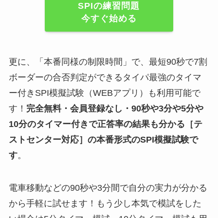
SPIの練習問題
今すぐ始める
更に、「本番同様の制限時間」で、最短90秒で7割
ボーダーの合否判定ができるタイパ最強のタイマ
ー付きSPI模擬試験（WEBアプリ）も利用可能で
す！
完全無料・会員登録なし・90秒や
3分や5分や
10分
のタイマー付きで正答率の結果も分かる
［テ
ストセンター対応］
の
本番形式のSPI模擬試験
で
す
。
電車移動などの90秒や3分間で自分の実力が分かる
から手軽に試せます！もう少し本気で模試をした