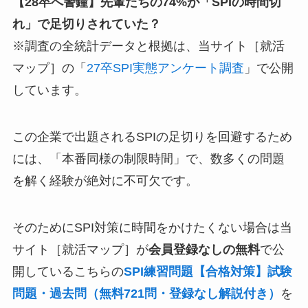
【28卒へ警鐘】先輩たちの74%が「SPIの時間切
れ」で足切りされていた？
※調査の全統計データと根拠は、当サイト［就活
マップ］の「
27卒SPI実態アンケート調査
」で公開
しています。
この企業で出題されるSPIの足切りを回避するため
には、「本番同様の制限時間」で、数多くの問題
を解く経験が絶対に不可欠です。
そのためにSPI対策に時間をかけたくない場合は当
サイト［就活マップ］が
会員登録なしの無料
で公
開しているこちらの
SPI練習問題【合格対策】試験
問題・過去問（無料721問・登録なし解説付き）
を