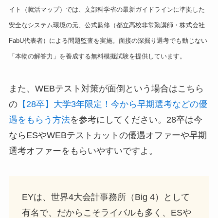
イト（就活マップ）では、文部科学省の最新ガイドラインに準拠した
安全なシステム環境の元、公式監修（都立高校非常勤講師・株式会社
FabU代表者）による問題監査を実施。面接の深掘り選考でも動じない
「本物の解答力」を養成する無料模擬試験を提供しています。
また、WEBテスト対策が面倒という場合はこちら
の
【28卒】大学3年限定！今から早期選考などの優
遇をもらう方法
を参考にしてください。28卒は今
ならESやWEBテストカットの優遇オファーや早期
選考オファーをもらいやすいですよ。
EYは、世界4大会計事務所（Big 4）として
有名で、だからこそライバルも多く、ESや