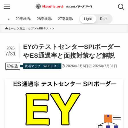
29卒就活
28卒就活
27卒就活
Light
Dark
ホーム
就活マップ
WEBテスト
EYのテストセンターSPIボーダー
2026
7/31
やES通過率と面接対策など解説
広告
2026年3月6日
2026年7月31日
就活マップ
WEBテスト