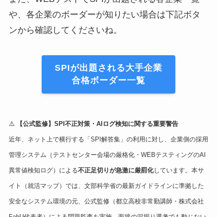
や、各企業のボーダーが知りたい場合は下記ボタ
ンから確認してくださいね。
SPIが出題される大手企業
合格ボーダー一覧
⚠️
【公式監修】SPI不正対策・AIログ検知に関する重要警告
近年、ネット上で横行する「SPI解答集」の利用に対し、企業側の採用
管理システム（テストセンター会場の厳格化・WEBテスティングのAI
異常値検知ログ）による
不正足切りが急激に厳罰化
しています。本サ
イト（就活マップ）では、文部科学省の最新ガイドラインに準拠した
安全なシステム環境の元、公式監修（都立高校非常勤講師・株式会社
FabU代表者）による問題監査を実施。面接の深掘り選考でも動じない