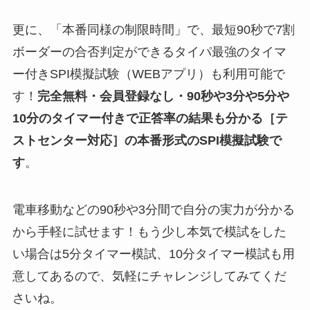
更に、「本番同様の制限時間」で、最短90秒で7割
ボーダーの合否判定ができるタイパ最強のタイマ
ー付きSPI模擬試験（WEBアプリ）も利用可能で
す！
完全無料・会員登録なし・90秒や
3分や5分や
10分
のタイマー付きで正答率の結果も分かる
［テ
ストセンター対応］
の
本番形式のSPI模擬試験
で
す
。
電車移動などの90秒や3分間で自分の実力が分かる
から手軽に試せます！もう少し本気で模試をした
い場合は5分タイマー模試、10分タイマー模試も用
意してあるので、気軽にチャレンジしてみてくだ
さいね。