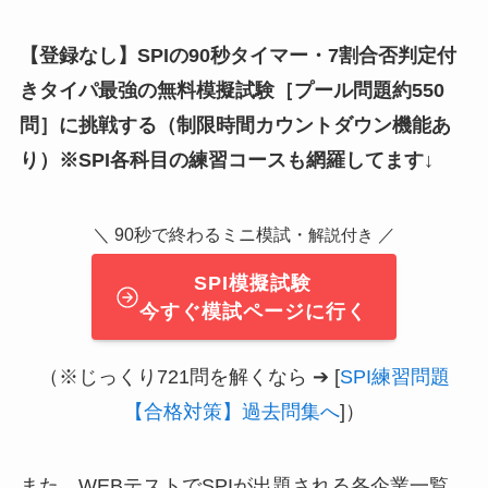
【登録なし】SPIの90秒タイマー・7割合否判定付
きタイパ最強の無料模擬試験
［
プール問題約550
問
］
に挑戦する（制限時間カウントダウン機能あ
り）※SPI各科目の練習コースも網羅してます↓
＼ 90秒で終わるミニ模試・
／
解説付き
SPI模擬試験
今すぐ模試ページに行く
（※じっくり721問を解くなら ➔ [
SPI練習問題
【合格対策】過去問集へ
]）
また、WEBテストでSPIが出題される各企業一覧