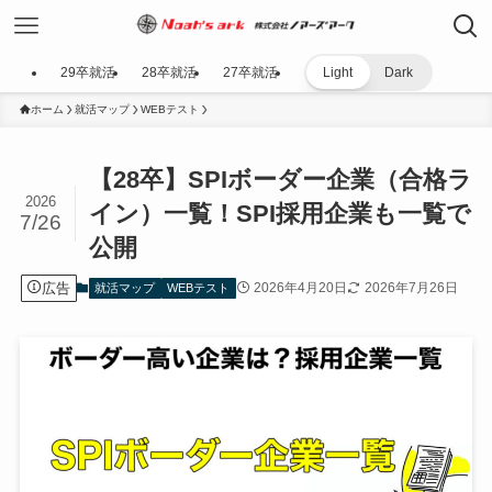
29卒就活
28卒就活
27卒就活
Light
Dark
ホーム
就活マップ
WEBテスト
【28卒】SPIボーダー企業（合格ラ
2026
イン）一覧！SPI採用企業も一覧で
7/26
公開
広告
2026年4月20日
2026年7月26日
就活マップ
WEBテスト