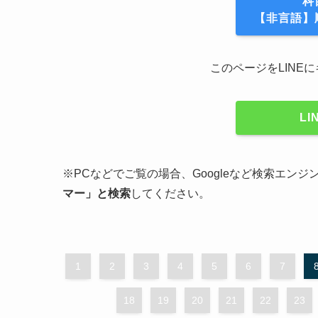
科
【非言語】
このページをLINE
L
※PCなどでご覧の場合、Googleなど検索エン
マー」と検索
してください。
1
2
3
4
5
6
7
18
19
20
21
22
23