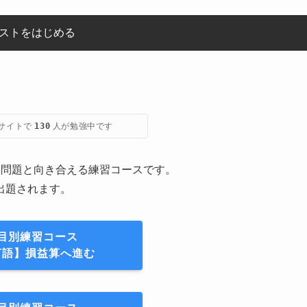
ストをはじめる
サイトで
人が勉強中です
130
り問題と向き合える練習コースです。
出題されます。
目別練習コース
言語】損益算へ進む