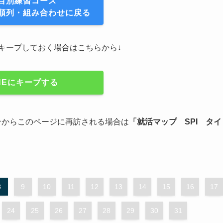
目別練習コース
順列・組み合わせに戻る
にキープしておく場合はこちらから↓
INEにキープする
ジンからこのページに再訪される場合は
「
就活マップ
SPI タイ
8
9
10
11
12
13
14
15
16
17
24
25
26
27
28
29
30
31