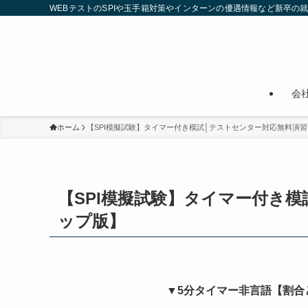
WEBテストのSPIや玉手箱対策やインターンの優遇情報など新卒の
会
ホーム
【SPI模擬試験】タイマー付き模試│テストセンター対応無料演
【SPI模擬試験】タイマー付き
ップ版】
▼5分タイマー非言語【割合