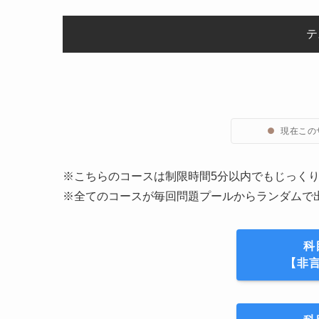
テ
●
現在この
※こちらのコースは制限時間5分以内でもじっく
※全てのコースが毎回問題プールからランダムで
科
【非