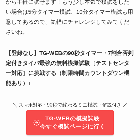
から手軽に試せます！もう少し本気で模試をした
い場合は5分タイマー模試、10分タイマー模試も用
意してあるので、気軽にチャレンジしてみてくだ
さいね。
【登録なし】TG-WEBの90秒タイマー・7割合否判
定付きタイパ最強の無料模擬試験
［テストセンタ
ー対応］
に挑戦する（制限時間カウントダウン機
能あり）↓
＼
90秒で終わるミニ模試・
／
スマホ対応・
解説付き
TG-WEBの模擬試験
今すぐ模試ページに行く