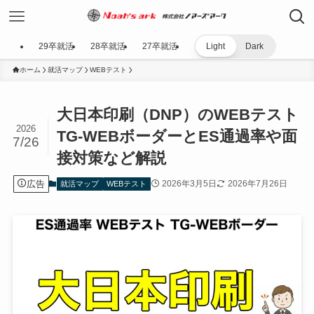
29卒就活
28卒就活
27卒就活
Light
Dark
ホーム
就活マップ
WEBテスト
大日本印刷（DNP）のWEBテスト
2026
TG-WEBボーダーとES通過率や面
7/26
接対策など解説
広告
2026年3月5日
2026年7月26日
就活マップ
WEBテスト