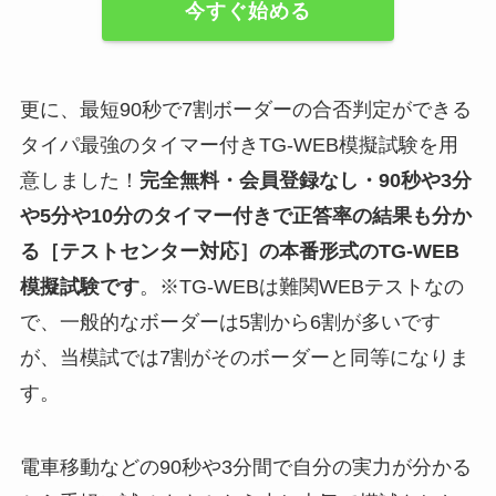
今すぐ始める
更に、最短90秒で7割ボーダーの合否判定ができる
タイパ最強のタイマー付きTG-WEB模擬試験を用
意しました！
完全無料・会員登録なし・90秒や
3分
や5分や10分
のタイマー付きで正答率の結果も分か
る
［テストセンター対応］
の
本番形式のTG-WEB
模擬試験
です
。※TG-WEBは難関WEBテストなの
で、一般的なボーダーは5割から6割が多いです
が、当模試では7割がそのボーダーと同等になりま
す。
電車移動などの90秒や3分間で自分の実力が分かる