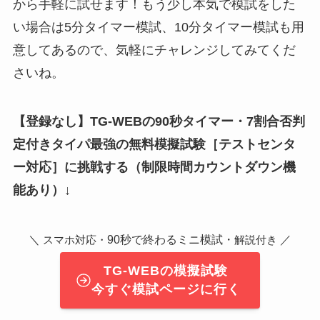
から手軽に試せます！もう少し本気で模試をした
い場合は5分タイマー模試、10分タイマー模試も用
意してあるので、気軽にチャレンジしてみてくだ
さいね。
【登録なし】TG-WEBの90秒タイマー・7割合否判
定付きタイパ最強の無料模擬試験
［テストセンタ
ー対応］
に挑戦する（制限時間カウントダウン機
能あり）↓
＼
90秒で終わるミニ模試・
／
スマホ対応・
解説付き
TG-WEBの模擬試験
今すぐ模試ページに行く