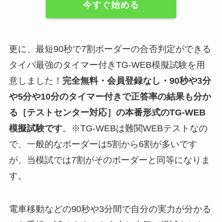
今すぐ始める
更に、最短90秒で7割ボーダーの合否判定ができる
タイパ最強のタイマー付きTG-WEB模擬試験を用
意しました！
完全無料・会員登録なし・90秒や
3分
や5分や10分
のタイマー付きで正答率の結果も分か
る
［テストセンター対応］
の
本番形式のTG-WEB
模擬試験
です
。※TG-WEBは難関WEBテストなの
で、一般的なボーダーは5割から6割が多いです
が、当模試では7割がそのボーダーと同等になりま
す。
電車移動などの90秒や3分間で自分の実力が分かる