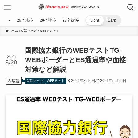
29卒就活
28卒就活
27卒就活
Light
Dark
ホーム
就活マップ
WEBテスト
国際協力銀行のWEBテストTG-
2026
WEBボーダーとES通過率や面接
5/29
対策など解説
広告
2026年3月6日
2026年5月29日
就活マップ
WEBテスト