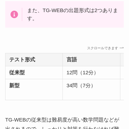
また、TG-WEBの出題形式は2つありま
す。
スクロールできます
テスト形式
言語
従来型
12問（12分）
9
新型
34問（7分）
3
TG-WEBの従来型は難易度が高い数学問題などが
出されるので、しっかりと対策を行わなければ難