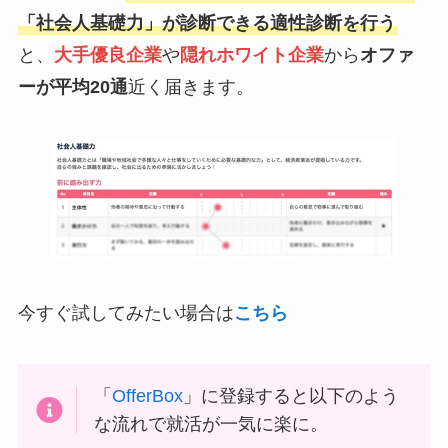
「社会人基礎力」が診断できる適性診断を行う
と、
大手優良企業
や
隠れホワイト企業
から
オファ
ーが平均20通
近く届きます。
今すぐ試してみたい場合は
こちら
「
OfferBox
」に登録すると以下のよう
な流れで就活が一気に楽に。