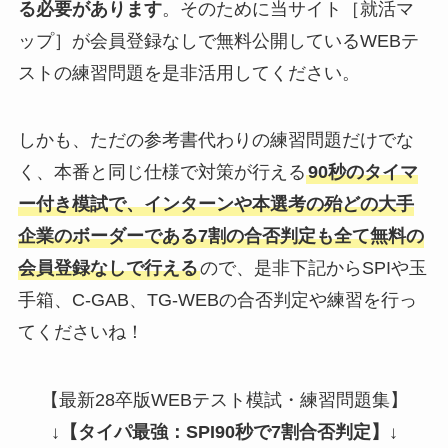
る必要があります
。そのために当サイト［就活マ
ップ］が会員登録なしで無料公開しているWEBテ
ストの練習問題を是非活用してください。
しかも、ただの参考書代わりの練習問題だけでな
く、本番と同じ仕様で対策が行える
90秒のタイマ
ー付き模試で、インターンや本選考の殆どの大手
企業のボーダーである7割の合否判定も全て無料の
会員登録なしで行える
ので、是非下記からSPIや玉
手箱、C-GAB、TG-WEBの合否判定や練習を行っ
てくださいね！
【最新28卒版WEBテスト模試・練習問題集】
↓
【タイパ最強：SPI90秒で7割合否判定】
↓