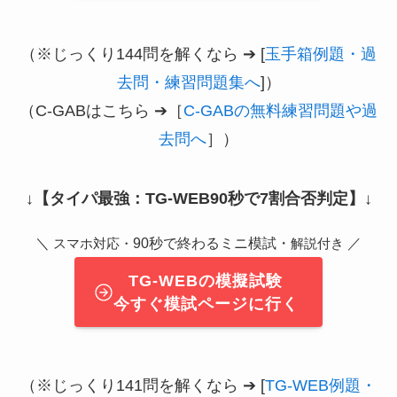
（※じっくり144問を解くなら ➔ [
玉手箱例題・過
去問・練習問題集へ
]）
（C-GABはこちら ➔［
C-GABの無料練習問題や過
去問へ
］）
↓
【タイパ最強：TG-WEB90秒で7割合否判定】
↓
＼
90秒で終わるミニ模試・
／
スマホ対応・
解説付き
TG-WEBの模擬試験
今すぐ模試ページに行く
（※じっくり141問を解くなら ➔ [
TG-WEB例題・