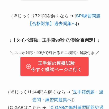
（※じっくり721問を解くなら ➔ [
SPI練習問題
【合格対策】過去問集へ
]）
↓
【タイパ最強：玉手箱90秒で7割合否判定】
↓
＼
90秒で終わるミニ模試・
／
スマホ対応・
解説付き
玉手箱の模擬試験
今すぐ模試ページに行く
（※じっくり144問を解くなら ➔ [
玉手箱例題・過
去問・練習問題集へ
]）
（C-GABはこちら ➔［
C-GABの無料練習問題や過