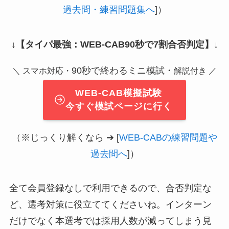
過去問・練習問題集へ
]）
↓
【タイパ最強：WEB-CAB90秒で7割合否判定】
↓
90秒で終わるミニ模試・
＼ スマホ対応・
解説付き ／
WEB-CAB模擬試験
今すぐ模試ページに行く
（※じっくり解くなら ➔ [
WEB-CABの練習問題や
過去問へ
]）
全て会員登録なしで利用できるので、合否判定な
ど、選考対策に役立ててくださいね。インターン
だけでなく本選考では採用人数が減ってしまう見