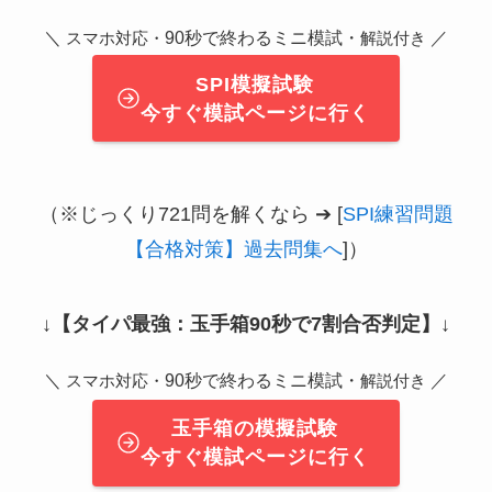
＼
90秒で終わるミニ模試・
／
スマホ対応・
解説付き
SPI模擬試験
今すぐ模試ページに行く
（※じっくり721問を解くなら ➔ [
SPI練習問題
【合格対策】過去問集へ
]）
↓
【タイパ最強：玉手箱90秒で7割合否判定】
↓
＼
90秒で終わるミニ模試・
／
スマホ対応・
解説付き
玉手箱の模擬試験
今すぐ模試ページに行く