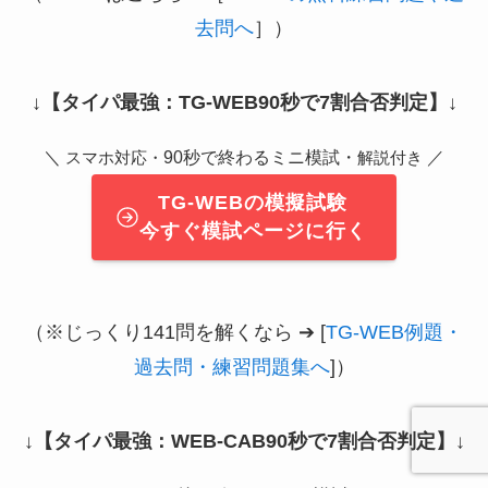
去問へ
］）
↓
【タイパ最強：TG-WEB90秒で7割合否判定】
↓
＼
90秒で終わるミニ模試・
／
スマホ対応・
解説付き
TG-WEBの模擬試験
今すぐ模試ページに行く
（※じっくり141問を解くなら ➔ [
TG-WEB例題・
過去問・練習問題集へ
]）
↓
【タイパ最強：WEB-CAB90秒で7割合否判定】
↓