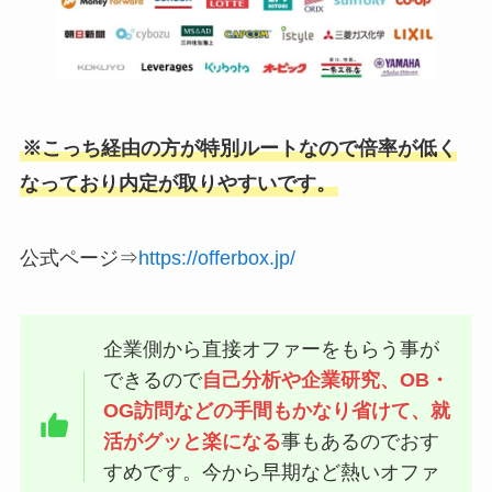
※こっち経由の方が特別ルートなので倍率が低く
なっており内定が取りやすいです。
公式ページ⇒
https://offerbox.jp/
企業側から直接オファーをもらう事が
できるので
自己分析や企業研究、OB・
OG訪問などの手間もかなり省けて、就
活がグッと楽になる
事もあるのでおす
すめです。今から早期など熱いオファ