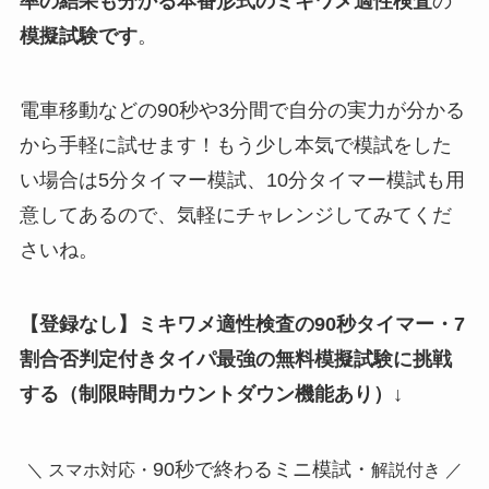
率の結果も分かる
本番形式のミキワメ適性検査
の
模擬試験
です
。
電車移動などの90秒や3分間で自分の実力が分かる
から手軽に試せます！もう少し本気で模試をした
い場合は5分タイマー模試、10分タイマー模試も用
意してあるので、気軽にチャレンジしてみてくだ
さいね。
【登録なし】ミキワメ適性検査の90秒タイマー・7
割合否判定付きタイパ最強の無料模擬試験に挑戦
する（制限時間カウントダウン機能あり）↓
90秒で終わるミニ模試・
＼ スマホ対応・
解説付き ／