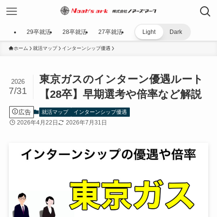
29卒就活
28卒就活
27卒就活
Light
Dark
ホーム
就活マップ
インターンシップ優遇
東京ガスのインターン優遇ルート
2026
7/31
【28卒】早期選考や倍率など解説
広告
就活マップ
インターンシップ優遇
2026年4月22日
2026年7月31日