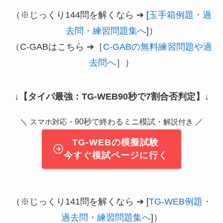
（※じっくり144問を解くなら ➔ [
玉手箱例題・過
去問・練習問題集へ
]）
（C-GABはこちら ➔［
C-GABの無料練習問題や過
去問へ
］）
↓
【タイパ最強：TG-WEB90秒で7割合否判定】
↓
＼
90秒で終わるミニ模試・
／
スマホ対応・
解説付き
TG-WEBの模擬試験
今すぐ模試ページに行く
（※じっくり141問を解くなら ➔ [
TG-WEB例題・
過去問・練習問題集へ
]）