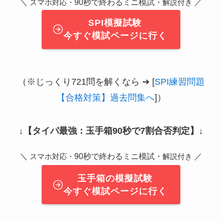
＼
90秒で終わるミニ模試・
／
スマホ対応・
解説付き
SPI模擬試験
今すぐ模試ページに行く
（※じっくり721問を解くなら ➔ [
SPI練習問題
【合格対策】過去問集へ
]）
↓
【タイパ最強：玉手箱90秒で7割合否判定】
↓
＼
90秒で終わるミニ模試・
／
スマホ対応・
解説付き
玉手箱の模擬試験
今すぐ模試ページに行く