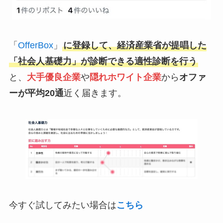
「
OfferBox
」
に登録して、経済産業省が提唱した
「社会人基礎力」が診断できる適性診断を行う
と、
大手優良企業
や
隠れホワイト企業
から
オファ
ーが平均20通
近く届きます。
今すぐ試してみたい場合は
こちら