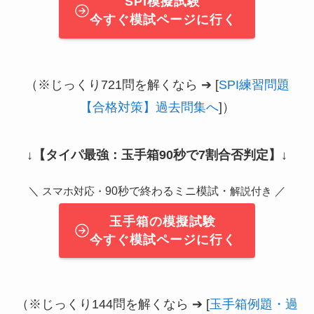
SPI模擬試験
今すぐ模試ページに行く
（※じっくり721問を解くなら ➔ [
SPI練習問題
【合格対策】過去問集へ
]）
↓
【タイパ最強：玉手箱90秒で7割合否判定】
↓
＼
90秒で終わるミニ模試・
／
スマホ対応・
解説付き
玉手箱の模擬試験
今すぐ模試ページに行く
（※じっくり144問を解くなら ➔ [
玉手箱例題・過