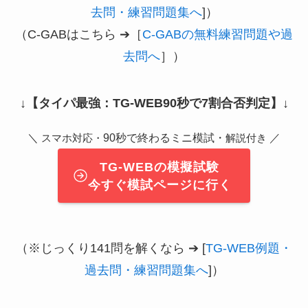
去問・練習問題集へ
]）
（C-GABはこちら ➔［
C-GABの無料練習問題や過
去問へ
］）
↓
【タイパ最強：TG-WEB90秒で7割合否判定】
↓
＼
90秒で終わるミニ模試・
／
スマホ対応・
解説付き
TG-WEBの模擬試験
今すぐ模試ページに行く
（※じっくり141問を解くなら ➔ [
TG-WEB例題・
過去問・練習問題集へ
]）