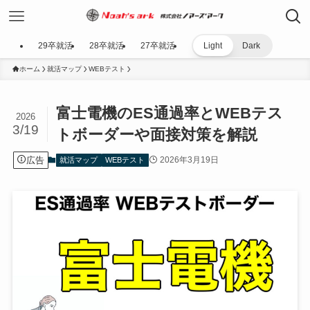
29卒就活
28卒就活
27卒就活
Light
Dark
ホーム
就活マップ
WEBテスト
富士電機のES通過率とWEBテス
2026
3/19
トボーダーや面接対策を解説
広告
2026年3月19日
就活マップ
WEBテスト