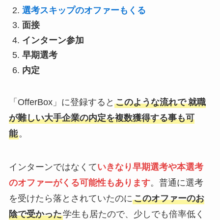
選考スキップのオファーもくる
面接
インターン参加
早期選考
内定
「OfferBox」に登録すると
このような流れで
就職
が難しい大手企業の内定を複数獲得する事も可
能
。
インターンではなくて
いきなり
早期選考や本選考
のオファーがくる可能性もありま
す
。普通に選考
を受けたら落とされていたのに
このオファーのお
陰で受かった
学生も居たので、少しでも倍率低く