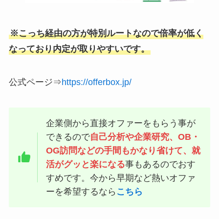
※こっち経由の方が特別ルートなので倍率が低く
なっており内定が取りやすいです。
公式ページ⇒
https://offerbox.jp/
企業側から直接オファーをもらう事が
できるので
自己分析や企業研究、OB・
OG訪問などの手間もかなり省けて、就
活がグッと楽になる
事もあるのでおす
すめです。今から早期など熱いオファ
ーを希望するなら
こちら