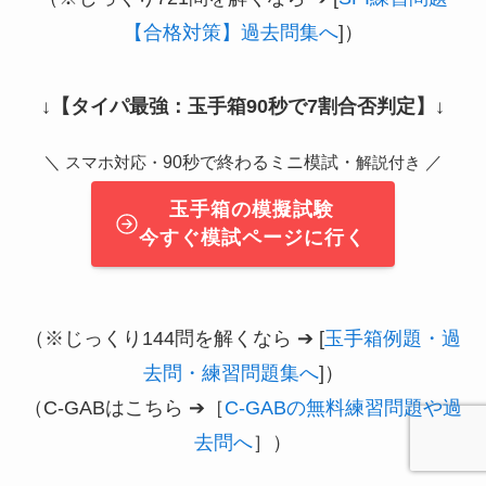
【合格対策】過去問集へ
]）
↓
【タイパ最強：玉手箱90秒で7割合否判定】
↓
＼
90秒で終わるミニ模試・
／
スマホ対応・
解説付き
玉手箱の模擬試験
今すぐ模試ページに行く
（※じっくり144問を解くなら ➔ [
玉手箱例題・過
去問・練習問題集へ
]）
（C-GABはこちら ➔［
C-GABの無料練習問題や過
去問へ
］）