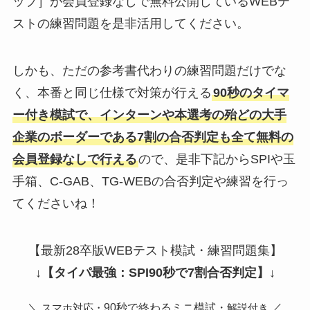
ップ］が会員登録なしで無料公開しているWEBテ
ストの練習問題を是非活用してください。
しかも、ただの参考書代わりの練習問題だけでな
く、本番と同じ仕様で対策が行える
90秒のタイマ
ー付き模試で、インターンや本選考の殆どの大手
企業のボーダーである7割の合否判定も全て無料の
会員登録なしで行える
ので、是非下記からSPIや玉
手箱、C-GAB、TG-WEBの合否判定や練習を行っ
てくださいね！
【最新28卒版WEBテスト模試・練習問題集】
↓
【タイパ最強：SPI90秒で7割合否判定】
↓
＼
90秒で終わるミニ模試・
／
スマホ対応・
解説付き