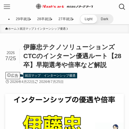
29卒就活
28卒就活
27卒就活
Light
Dark
ホーム
就活マップ
インターンシップ優遇
伊藤忠テクノソリューションズ
2026
CTCのインターン優遇ルート【28
7/25
卒】早期選考や倍率など解説
広告
就活マップ
インターンシップ優遇
2026年4月22日
2026年7月25日