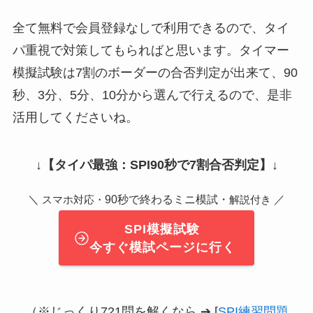
全て無料で会員登録なしで利用できるので、タイ
パ重視で対策してもらればと思います。タイマー
模擬試験は7割のボーダーの合否判定が出来て、90
秒、3分、5分、10分から選んで行えるので、是非
活用してくださいね。
↓
【タイパ最強：SPI90秒で7割合否判定】
↓
＼
90秒で終わるミニ模試・
／
スマホ対応・
解説付き
SPI模擬試験
今すぐ模試ページに行く
（※じっくり721問を解くなら ➔ [
SPI練習問題