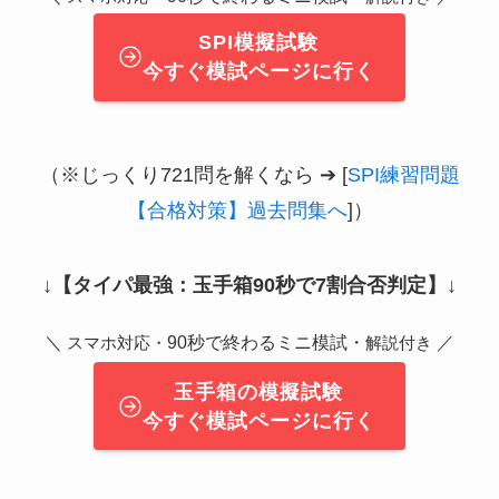
SPI模擬試験
今すぐ模試ページに行く
（※じっくり721問を解くなら ➔ [
SPI練習問題
【合格対策】過去問集へ
]）
↓
【タイパ最強：玉手箱90秒で7割合否判定】
↓
＼
90秒で終わるミニ模試・
／
スマホ対応・
解説付き
玉手箱の模擬試験
今すぐ模試ページに行く