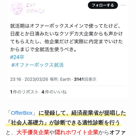
「
OfferBox
」
に登録して、経済産業省が提唱した
「社会人基礎力」が診断できる適性診断を行う
と、
大手優良企業
や
隠れホワイト企業
から
オファ