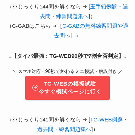
（※じっくり144問を解くなら ➔ [
玉手箱例題・過
去問・練習問題集へ
]）
（C-GABはこちら ➔［
C-GABの無料練習問題や過
去問へ
］）
↓
【タイパ最強：TG-WEB90秒で7割合否判定】
↓
＼
90秒で終わるミニ模試・
／
スマホ対応・
解説付き
TG-WEBの模擬試験
今すぐ模試ページに行く
（※じっくり141問を解くなら ➔ [
TG-WEB例題・
過去問・練習問題集へ
]）