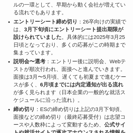
ルの一環として、早期から動く会社が増えてい
る流れでもあります。
エントリーシート締め切り
：26卒向けの実績で
は、
3月下旬頃にエントリーシート提出期限が
設けられていました
。具体的には2025年3月25
日頃となっており、多くの応募がこの時期まで
集まっています。
説明会〜選考
：エントリー後に説明会、Webテ
ストが順次行われ、面接へと進んでいきます。
面接は3月〜5月頃、遅くても初夏まで進むケー
スが多く、
6月頃までには内定通知が出る流れ
が多く見られます（日本企業の一般的な就活ス
ケジュールに沿った流れ）。
締め切り
：ESの締め切りは上記の3月下旬頃、
面接などの締め切り（最終応募受付）は志望コ
ースや人数枠によって変動するため、
公式サイ
トや就活サイトで逐次アナウンスされる情報を