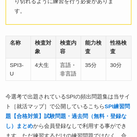
り切れるように練習を行う必要がありま
す。
名称
検査対
検査内
能力検
性格検
象
容
査
査
SPI3-
4大生
言語・
35分
30分
U
非言語
今選考で出題されているSPIの頻出問題集は当サイ
ト［就活マップ］で公開しているこちら
SPI練習問
題【合格対策】試験問題・過去問（無料・登録な
し）まとめ
から会員登録なしで利用する事ができ
ます。ただ練習するだけの練習問題ではなく、合