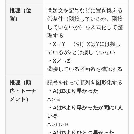
推理（位
問題文を記号などに置き換える
置）
①条件（隣接しているか、隣接
していないか）を図式化して整
理する
・X→Y
（例）XはYには接し
ているがZとは接していない
・X／→Z
②接している区画数を確認する
推理（順
記号を使って順列を図形化する
序・トーナ
・AはBより早かった
メント）
A＞B
・AはBより早かったが間に1人
いる
A＞□＞B
・AはBよりひとつ早かった