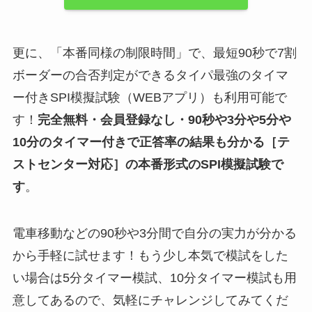
更に、「本番同様の制限時間」で、最短90秒で7割
ボーダーの合否判定ができるタイパ最強のタイマ
ー付きSPI模擬試験（WEBアプリ）も利用可能で
す！
完全無料・会員登録なし・90秒や
3分や5分や
10分
のタイマー付きで正答率の結果も分かる
［テ
ストセンター対応］
の
本番形式のSPI模擬試験
で
す
。
電車移動などの90秒や3分間で自分の実力が分かる
から手軽に試せます！もう少し本気で模試をした
い場合は5分タイマー模試、10分タイマー模試も用
意してあるので、気軽にチャレンジしてみてくだ