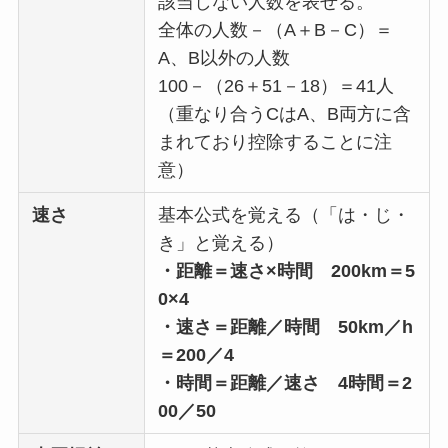
該当しない人数を表せる。
全体の人数－（A＋B－C）＝
A、B以外の人数
100－（26＋51－18）＝41人
（重なり合うCはA、B両方に含
まれており控除することに注
意）
速さ
基本公式を覚える（「は・じ・
き」と覚える）
・距離＝速さ×時間 200km＝5
0×4
・速さ＝距離／時間 50km／h
＝200／4
・時間＝距離／速さ 4時間＝2
00／50