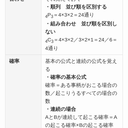
・順列
並び順を区別する
P
＝4×3×2＝24通り
4
3
・組み合わせ
並び順を区別し
ない
C
＝4×3×2／3×2×1＝24／6＝
4
3
4通り
確率
基本の公式と連続の公式を覚え
る
・確率の基本公式
確率＝ある事柄がおこる場合の
数／起こりうるすべての場合の
数
・連続の場合
AとBが連続して起こる確率＝A
の起こる確率×Bの起こる確率