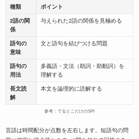
種類
ポイント
2語の関
与えられた2語の関係を見極める
係
語句の
文と語句を結びつける問題
意味
語句の
多義語・文法（助詞・助動詞）を
用法
理解する
長文読
本文を論理的に読解する
解
参考：でるとこだけのSPI
言語は時間配分が点数を左右します。短語句の問