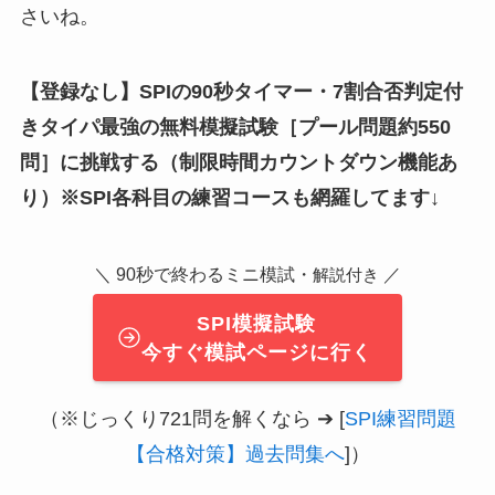
さいね。
【登録なし】SPIの90秒タイマー・7割合否判定付
きタイパ最強の無料模擬試験
［
プール問題約550
問
］
に挑戦する（制限時間カウントダウン機能あ
り）※SPI各科目の練習コースも網羅してます↓
＼ 90秒で終わるミニ模試・
／
解説付き
SPI模擬試験
今すぐ模試ページに行く
（※じっくり721問を解くなら ➔ [
SPI練習問題
【合格対策】過去問集へ
]）