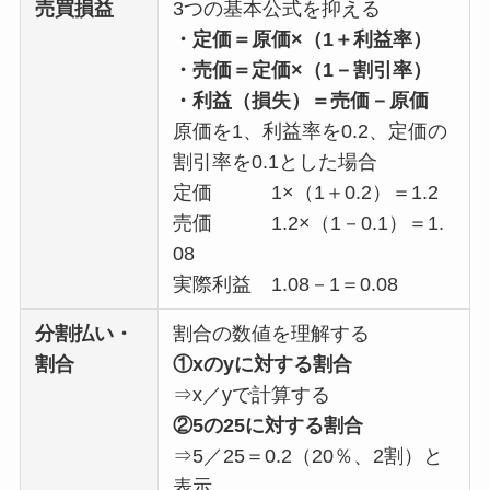
売買損益
3つの基本公式を抑える
・定価＝原価×（1＋利益率）
・売価＝定価×（1－割引率）
・利益（損失）＝売価－原価
原価を1、利益率を0.2、定価の
割引率を0.1とした場合
定価 1×（1＋0.2）＝1.2
売価 1.2×（1－0.1）＝1.
08
実際利益 1.08－1＝0.08
分割払い・
割合の数値を理解する
割合
①xのyに対する割合
⇒x／yで計算する
②5の25に対する割合
⇒5／25＝0.2（20％、2割）と
表示