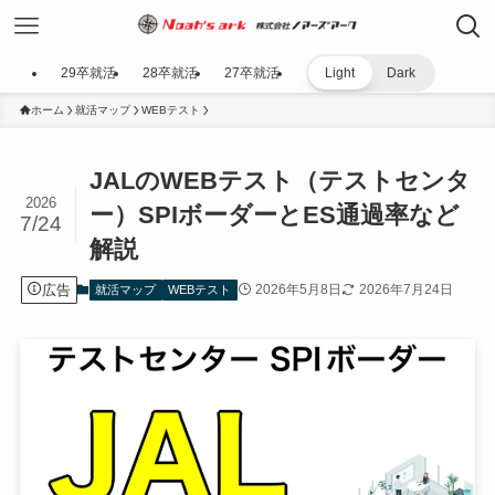
29卒就活
28卒就活
27卒就活
Light
Dark
ホーム
就活マップ
WEBテスト
JALのWEBテスト（テストセンタ
2026
ー）SPIボーダーとES通過率など
7/24
解説
広告
2026年5月8日
2026年7月24日
就活マップ
WEBテスト