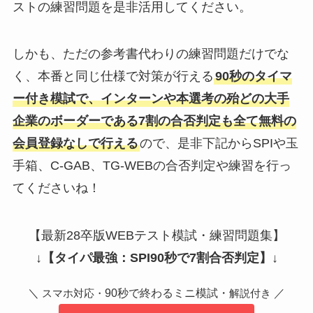
ストの練習問題を是非活用してください。
しかも、ただの参考書代わりの練習問題だけでな
く、本番と同じ仕様で対策が行える
90秒のタイマ
ー付き模試で、インターンや本選考の殆どの大手
企業のボーダーである7割の合否判定も全て無料の
会員登録なしで行える
ので、是非下記からSPIや玉
手箱、C-GAB、TG-WEBの合否判定や練習を行っ
てくださいね！
【最新28卒版WEBテスト模試・練習問題集】
↓
【タイパ最強：SPI90秒で7割合否判定】
↓
＼
90秒で終わるミニ模試・
／
スマホ対応・
解説付き