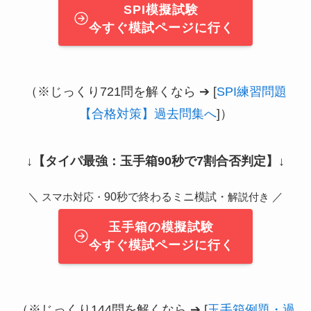
SPI模擬試験
今すぐ模試ページに行く
（※じっくり721問を解くなら ➔ [
SPI練習問題
【合格対策】過去問集へ
]）
↓
【タイパ最強：玉手箱90秒で7割合否判定】
↓
＼
90秒で終わるミニ模試・
／
スマホ対応・
解説付き
玉手箱の模擬試験
今すぐ模試ページに行く
（※じっくり144問を解くなら ➔ [
玉手箱例題・過