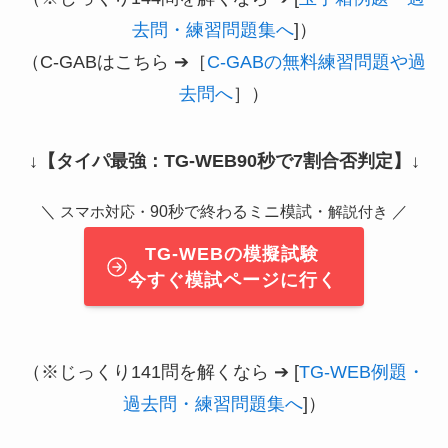
去問・練習問題集へ
]）
（C-GABはこちら ➔［
C-GABの無料練習問題や過
去問へ
］）
↓
【タイパ最強：TG-WEB90秒で7割合否判定】
↓
＼
90秒で終わるミニ模試・
／
スマホ対応・
解説付き
TG-WEBの模擬試験
今すぐ模試ページに行く
（※じっくり141問を解くなら ➔ [
TG-WEB例題・
過去問・練習問題集へ
]）