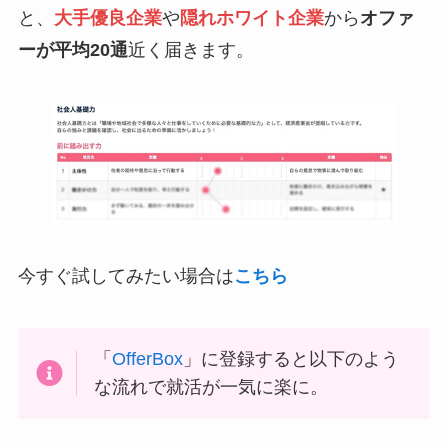
と、
大手優良企業
や
隠れホワイト企業
から
オファ
ーが平均20通
近く届きます。
今すぐ試してみたい場合は
こちら
「
OfferBox
」に登録すると以下のよう
な流れで就活が一気に楽に。