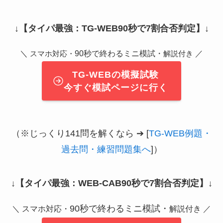
↓
【タイパ最強：TG-WEB90秒で7割合否判定】
↓
＼
90秒で終わるミニ模試・
／
スマホ対応・
解説付き
TG-WEBの模擬試験
今すぐ模試ページに行く
（※じっくり141問を解くなら ➔ [
TG-WEB例題・
過去問・練習問題集へ
]）
↓
【タイパ最強：WEB-CAB90秒で7割合否判定】
↓
90秒で終わるミニ模試・
＼ スマホ対応・
解説付き ／