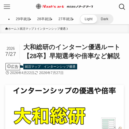
29卒就活
28卒就活
27卒就活
Light
Dark
ホーム
就活マップ
インターンシップ優遇
大和総研のインターン優遇ルート
2026
7/27
【28卒】早期選考や倍率など解説
広告
就活マップ
インターンシップ優遇
2026年4月22日
2026年7月27日