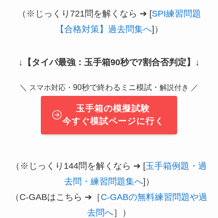
（※じっくり721問を解くなら ➔ [
SPI練習問題
【合格対策】過去問集へ
]）
↓
【タイパ最強：玉手箱90秒で7割合否判定】
↓
＼
90秒で終わるミニ模試・
／
スマホ対応・
解説付き
玉手箱の模擬試験
今すぐ模試ページに行く
（※じっくり144問を解くなら ➔ [
玉手箱例題・過
去問・練習問題集へ
]）
（C-GABはこちら ➔［
C-GABの無料練習問題や過
去問へ
］）