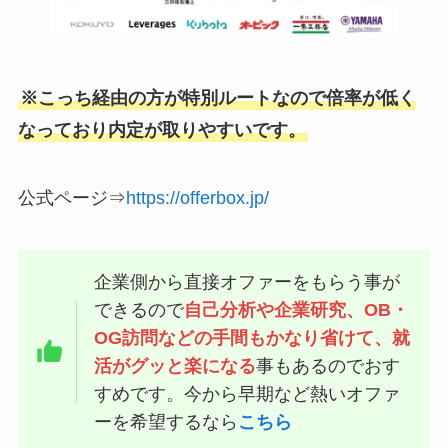
※こっち経由の方が特別ルートなので倍率が低く
なっており内定が取りやすいです。
公式ページ⇒
https://offerbox.jp/
企業側から直接オファーをもらう事が
できるので
自己分析や企業研究、OB・
OG訪問などの手間もかなり省けて、就
活がグッと楽になる
事もあるのでおす
すめです。今から早期など熱いオファ
ーを希望するなら
こちら