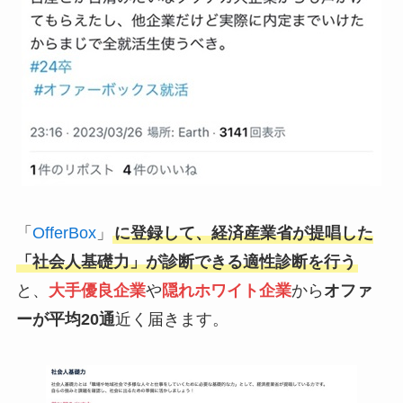
「
OfferBox
」
に登録して、経済産業省が提唱した
「社会人基礎力」が診断できる適性診断を行う
と、
大手優良企業
や
隠れホワイト企業
から
オファ
ーが平均20通
近く届きます。