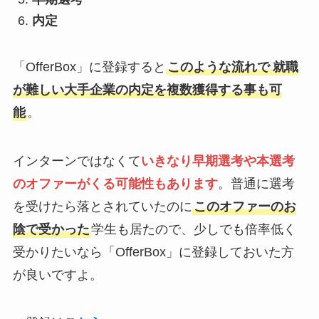
内定
「OfferBox」に登録すると
このような流れで
就職
が難しい大手企業の内定を複数獲得する事も可
能
。
インターンではなくて
いきなり
早期選考や本選考
のオファーがくる可能性もありま
す
。普通に選考
を受けたら落とされていたのに
このオファーのお
陰で受かった
学生も居たので、少しでも倍率低く
受かりたいなら「OfferBox」に登録しておいた方
が良いですよ。