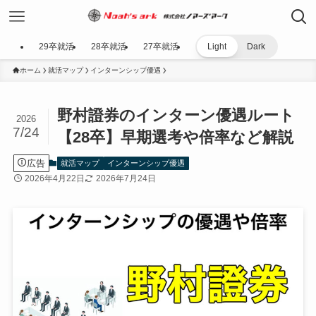
29卒就活
28卒就活
27卒就活
Light
Dark
ホーム
就活マップ
インターンシップ優遇
野村證券のインターン優遇ルート
2026
7/24
【28卒】早期選考や倍率など解説
広告
就活マップ
インターンシップ優遇
2026年4月22日
2026年7月24日