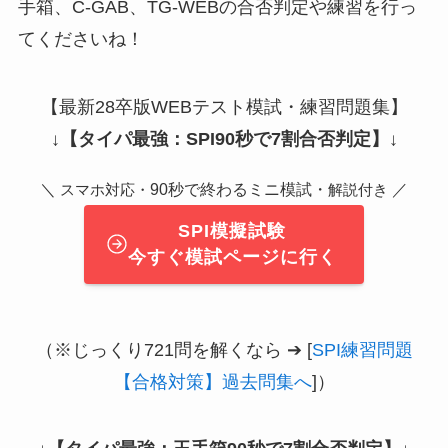
手箱、C-GAB、TG-WEBの合否判定や練習を行っ
てくださいね！
【最新28卒版WEBテスト模試・練習問題集】
↓
【タイパ最強：SPI90秒で7割合否判定】
↓
＼
90秒で終わるミニ模試・
／
スマホ対応・
解説付き
SPI模擬試験
今すぐ模試ページに行く
（※じっくり721問を解くなら ➔ [
SPI練習問題
【合格対策】過去問集へ
]）