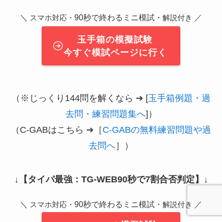
＼
90秒で終わるミニ模試・
／
スマホ対応・
解説付き
玉手箱の模擬試験
今すぐ模試ページに行く
（※じっくり144問を解くなら ➔ [
玉手箱例題・過
去問・練習問題集へ
]）
（C-GABはこちら ➔［
C-GABの無料練習問題や過
去問へ
］）
↓
【タイパ最強：TG-WEB90秒で7割合否判定】
↓
＼
90秒で終わるミニ模試・
／
スマホ対応・
解説付き