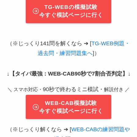
TG-WEBの模擬試験
今すぐ模試ページに行く
（※じっくり141問を解くなら ➔ [
TG-WEB例題・
過去問・練習問題集へ
]）
↓
【タイパ最強：WEB-CAB90秒で7割合否判定】
↓
90秒で終わるミニ模試・
＼ スマホ対応・
解説付き ／
WEB-CAB模擬試験
今すぐ模試ページに行く
（※じっくり解くなら ➔ [
WEB-CABの練習問題や