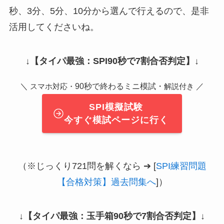
秒、3分、5分、10分から選んで行えるので、是非
活用してくださいね。
↓
【タイパ最強：SPI90秒で7割合否判定】
↓
＼
90秒で終わるミニ模試・
／
スマホ対応・
解説付き
SPI模擬試験
今すぐ模試ページに行く
（※じっくり721問を解くなら ➔ [
SPI練習問題
【合格対策】過去問集へ
]）
↓
【タイパ最強：玉手箱90秒で7割合否判定】
↓