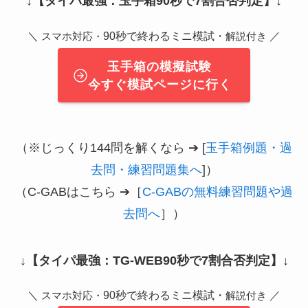
↓
【タイパ最強：玉手箱90秒で7割合否判定】
↓
＼
90秒で終わるミニ模試・
／
スマホ対応・
解説付き
玉手箱の模擬試験
今すぐ模試ページに行く
（※じっくり144問を解くなら ➔ [
玉手箱例題・過
去問・練習問題集へ
]）
（C-GABはこちら ➔［
C-GABの無料練習問題や過
去問へ
］）
↓
【タイパ最強：TG-WEB90秒で7割合否判定】
↓
＼
90秒で終わるミニ模試・
／
スマホ対応・
解説付き