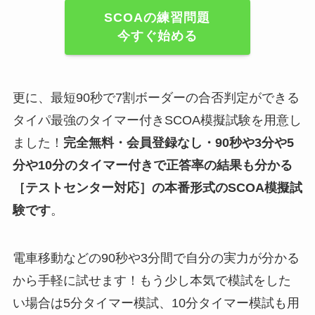
SCOAの練習問題
今すぐ始める
更に、最短90秒で7割ボーダーの合否判定ができる
タイパ最強のタイマー付きSCOA模擬試験を用意し
ました！
完全無料・会員登録なし・90秒や
3分や5
分や10分
のタイマー付きで正答率の結果も分かる
［テストセンター対応］
の
本番形式のSCOA模擬試
験
です
。
電車移動などの90秒や3分間で自分の実力が分かる
から手軽に試せます！もう少し本気で模試をした
い場合は5分タイマー模試、10分タイマー模試も用