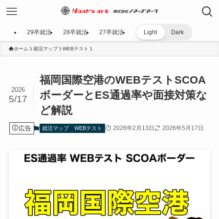
29卒就活
28卒就活
27卒就活
Light
Dark
ホーム
就活マップ
WEBテスト
福岡国際空港のWEBテストSCOA
2026
ボーダーとES通過率や面接対策な
5/17
ど解説
広告
2026年2月13日
2026年5月17日
就活マップ
WEBテスト