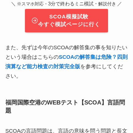
＼
3分で終わるミニ模試・
／
※スマホ対応・
解説付き
SCOA模擬試験
今すぐ模試ページに行く
また、先ずは今年のSCOAの解答集の事を知りたい
という場合はこちらの
SCOAの解答集は危険？四則
演算など能力検査の対策完全版
を参考にしてくだ
さい。
福岡国際空港のWEBテスト【SCOA】言語問
題
SCOAの言語問題は、言語の意味を問う問題と長文