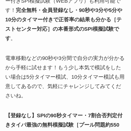
ー付きSPI模擬試験（WEBアプリ）も利用可能で
す！
完全無料・会員登録なし・90秒や
3分や5分や
10分
のタイマー付きで正答率の結果も分かる
［テ
ストセンター対応］
の
本番形式のSPI模擬試験
で
す
。
電車移動などの90秒や3分間で自分の実力が分かる
から手軽に試せます！もう少し本気で模試をした
い場合は5分タイマー模試、10分タイマー模試も用
意してあるので、気軽にチャレンジしてみてくだ
さいね。
【登録なし】SPIの90秒タイマー・7割合否判定付
きタイパ最強の無料模擬試験
［
プール問題約550