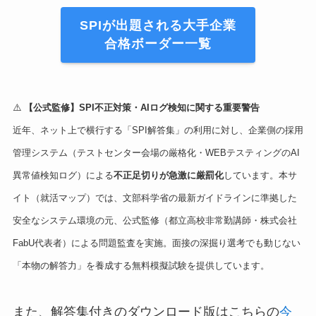
SPIが出題される大手企業
合格ボーダー一覧
⚠️
【公式監修】SPI不正対策・AIログ検知に関する重要警告
近年、ネット上で横行する「SPI解答集」の利用に対し、企業側の採用
管理システム（テストセンター会場の厳格化・WEBテスティングのAI
異常値検知ログ）による
不正足切りが急激に厳罰化
しています。本サ
イト（就活マップ）では、文部科学省の最新ガイドラインに準拠した
安全なシステム環境の元、公式監修（都立高校非常勤講師・株式会社
FabU代表者）による問題監査を実施。面接の深掘り選考でも動じない
「本物の解答力」を養成する無料模擬試験を提供しています。
また、解答集付きのダウンロード版はこちらの
今