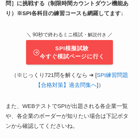
問
］
に挑戦する（制限時間カウントダウン機能あ
り）※SPI各科目の練習コースも網羅してます↓
＼ 90秒で終わるミニ模試・
／
解説付き
SPI模擬試験
今すぐ模試ページに行く
（※じっくり721問を解くなら ➔ [
SPI練習問題
【合格対策】過去問集へ
]）
また、WEBテストでSPIが出題される各企業一覧
や、各企業のボーダーが知りたい場合は下記ボタ
ンから確認してくださいね。