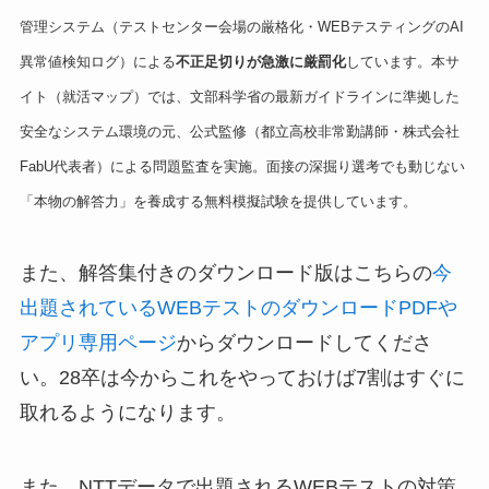
管理システム（テストセンター会場の厳格化・WEBテスティングのAI
異常値検知ログ）による
不正足切りが急激に厳罰化
しています。本サ
イト（就活マップ）では、文部科学省の最新ガイドラインに準拠した
安全なシステム環境の元、公式監修（都立高校非常勤講師・株式会社
FabU代表者）による問題監査を実施。面接の深掘り選考でも動じない
「本物の解答力」を養成する無料模擬試験を提供しています。
また、解答集付きのダウンロード版はこちらの
今
出題されているWEBテストのダウンロードPDFや
アプリ専用ページ
からダウンロードしてくださ
い。28卒は今からこれをやっておけば7割はすぐに
取れるようになります。
また、NTTデータで出題されるWEBテストの対策