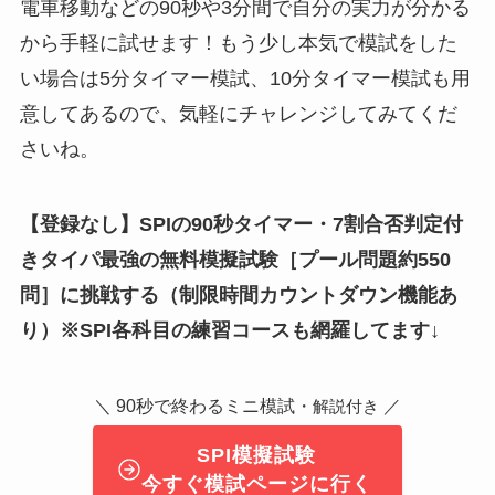
電車移動などの90秒や3分間で自分の実力が分かる
から手軽に試せます！もう少し本気で模試をした
い場合は5分タイマー模試、10分タイマー模試も用
意してあるので、気軽にチャレンジしてみてくだ
さいね。
【登録なし】SPIの90秒タイマー・7割合否判定付
きタイパ最強の無料模擬試験
［
プール問題約550
問
］
に挑戦する（制限時間カウントダウン機能あ
り）※SPI各科目の練習コースも網羅してます↓
＼ 90秒で終わるミニ模試・
／
解説付き
SPI模擬試験
今すぐ模試ページに行く