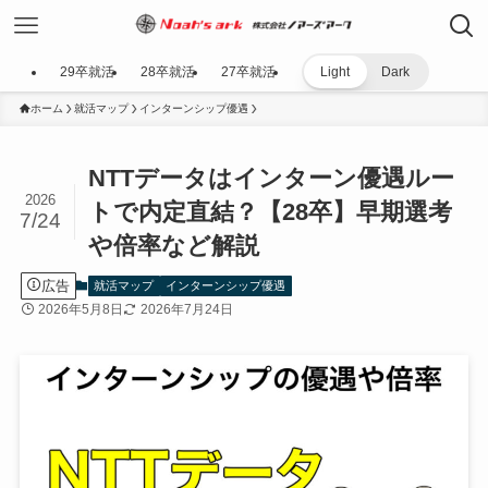
29卒就活
28卒就活
27卒就活
Light
Dark
ホーム
就活マップ
インターンシップ優遇
NTTデータはインターン優遇ルー
2026
トで内定直結？【28卒】早期選考
7/24
や倍率など解説
広告
就活マップ
インターンシップ優遇
2026年5月8日
2026年7月24日