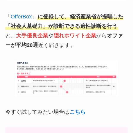
「
OfferBox
」
に登録して、経済産業省が提唱した
「社会人基礎力」が診断できる適性診断を行う
と、
大手優良企業
や
隠れホワイト企業
から
オファ
ーが平均20通
近く届きます。
今すぐ試してみたい場合は
こちら