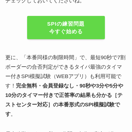
チェックしておいてくださいね。
SPIの練習問題
今すぐ始める
更に、「本番同様の制限時間」で、最短90秒で7割
ボーダーの合否判定ができるタイパ最強のタイマ
ー付きSPI模擬試験（WEBアプリ）も利用可能で
す！
完全無料・会員登録なし・90秒や
3分や5分や
10分
のタイマー付きで正答率の結果も分かる
［テ
ストセンター対応］
の
本番形式のSPI模擬試験
で
す
。