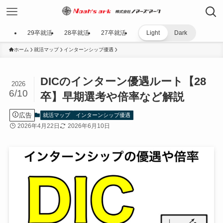
29卒就活
28卒就活
27卒就活
Light
Dark
ホーム
就活マップ
インターンシップ優遇
DICのインターン優遇ルート【28
2026
6/10
卒】早期選考や倍率など解説
広告
就活マップ
インターンシップ優遇
2026年4月22日
2026年6月10日