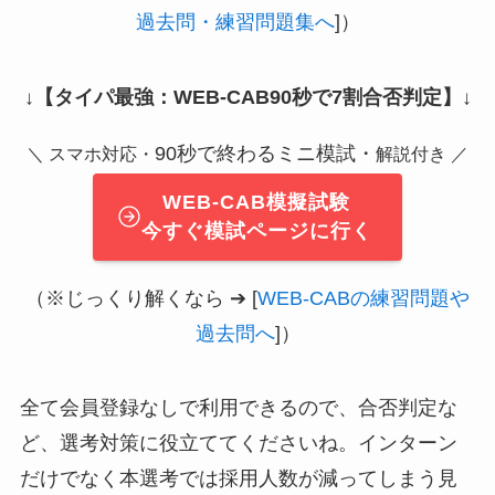
過去問・練習問題集へ
]）
↓
【タイパ最強：WEB-CAB90秒で7割合否判定】
↓
90秒で終わるミニ模試・
＼ スマホ対応・
解説付き ／
WEB-CAB模擬試験
今すぐ模試ページに行く
（※じっくり解くなら ➔ [
WEB-CABの練習問題や
過去問へ
]）
全て会員登録なしで利用できるので、合否判定な
ど、選考対策に役立ててくださいね。インターン
だけでなく本選考では採用人数が減ってしまう見