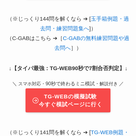
（※じっくり144問を解くなら ➔ [
玉手箱例題・過
去問・練習問題集へ
]）
（C-GABはこちら ➔［
C-GABの無料練習問題や過
去問へ
］）
↓
【タイパ最強：TG-WEB90秒で7割合否判定】
↓
＼
90秒で終わるミニ模試・
／
スマホ対応・
解説付き
TG-WEBの模擬試験
今すぐ模試ページに行く
（※じっくり141問を解くなら ➔ [
TG-WEB例題・