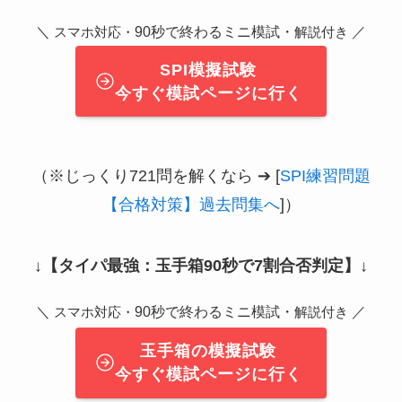
＼
90秒で終わるミニ模試・
／
スマホ対応・
解説付き
SPI模擬試験
今すぐ模試ページに行く
（※じっくり721問を解くなら ➔ [
SPI練習問題
【合格対策】過去問集へ
]）
↓
【タイパ最強：玉手箱90秒で7割合否判定】
↓
＼
90秒で終わるミニ模試・
／
スマホ対応・
解説付き
玉手箱の模擬試験
今すぐ模試ページに行く