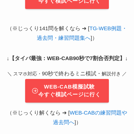
今すぐ模試ページに行く
（※じっくり141問を解くなら ➔ [
TG-WEB例題・
過去問・練習問題集へ
]）
↓
【タイパ最強：WEB-CAB90秒で7割合否判定】
↓
90秒で終わるミニ模試・
＼ スマホ対応・
解説付き ／
WEB-CAB模擬試験
今すぐ模試ページに行く
（※じっくり解くなら ➔ [
WEB-CABの練習問題や
過去問へ
]）