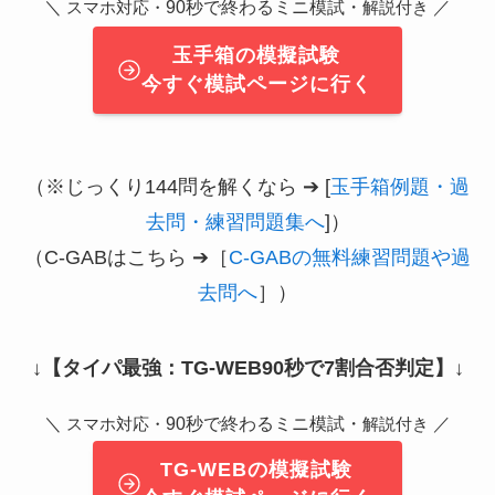
＼
90秒で終わるミニ模試・
／
スマホ対応・
解説付き
玉手箱の模擬試験
今すぐ模試ページに行く
（※じっくり144問を解くなら ➔ [
玉手箱例題・過
去問・練習問題集へ
]）
（C-GABはこちら ➔［
C-GABの無料練習問題や過
去問へ
］）
↓
【タイパ最強：TG-WEB90秒で7割合否判定】
↓
＼
90秒で終わるミニ模試・
／
スマホ対応・
解説付き
TG-WEBの模擬試験