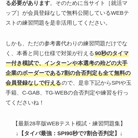
る必要があります
。そのために当サイト［就活マ
ップ］が会員登録なしで無料公開しているWEBテ
ストの練習問題を是非活用してください。
しかも、ただの参考書代わりの練習問題だけでな
く、本番と同じ仕様で対策が行える
90秒のタイマ
ー付き模試で、インターンや本選考の殆どの大手
企業のボーダーである7割の合否判定も全て無料の
会員登録なしで行える
ので、是非下記からSPIや玉
手箱、C-GAB、TG-WEBの合否判定や練習を行っ
てくださいね！
【最新28卒版WEBテスト模試・練習問題集】
↓
【タイパ最強：SPI90秒で7割合否判定】
↓