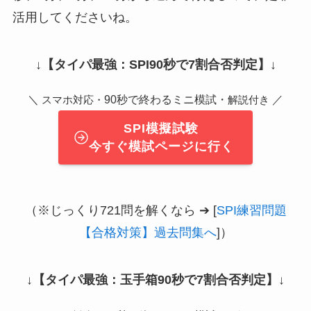
活用してくださいね。
↓
【タイパ最強：SPI90秒で7割合否判定】
↓
＼
90秒で終わるミニ模試・
／
スマホ対応・
解説付き
SPI模擬試験
今すぐ模試ページに行く
（※じっくり721問を解くなら ➔ [
SPI練習問題
【合格対策】過去問集へ
]）
↓
【タイパ最強：玉手箱90秒で7割合否判定】
↓