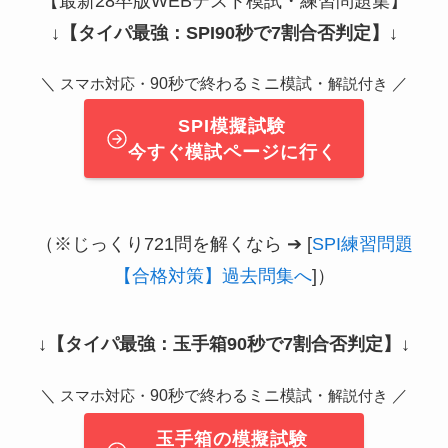
【最新28卒版WEBテスト模試・練習問題集】
↓
【タイパ最強：SPI90秒で7割合否判定】
↓
＼
90秒で終わるミニ模試・
／
スマホ対応・
解説付き
SPI模擬試験
今すぐ模試ページに行く
（※じっくり721問を解くなら ➔ [
SPI練習問題
【合格対策】過去問集へ
]）
↓
【タイパ最強：玉手箱90秒で7割合否判定】
↓
＼
90秒で終わるミニ模試・
／
スマホ対応・
解説付き
玉手箱の模擬試験