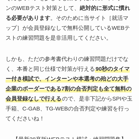
ンのWEBテスト対策として、
絶対的に形式に慣れ
る必要があります
。そのために当サイト［就活マ
ップ］が会員登録なしで無料公開しているWEBテ
ストの練習問題を是非活用してください。
しかも、ただの参考書代わりの練習問題だけでな
く、本番と同じ仕様で対策が行える
90秒のタイマ
ー付き模試で、インターンや本選考の殆どの大手
企業のボーダーである7割の合否判定も全て無料の
会員登録なしで行える
ので、是非下記からSPIや玉
手箱、C-GAB、TG-WEBの合否判定や練習を行っ
てくださいね！