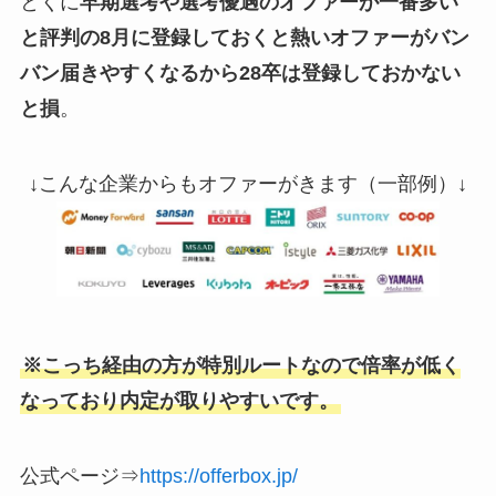
とくに
早期選考や選考優遇のオファーが一番多い
と評判の8月に登録しておくと熱いオファーがバン
バン届きやすくなるから28卒は登録しておかない
と損
。
↓こんな企業からもオファーがきます（一部例）↓
※こっち経由の方が特別ルートなので倍率が低く
なっており内定が取りやすいです。
公式ページ⇒
https://offerbox.jp/