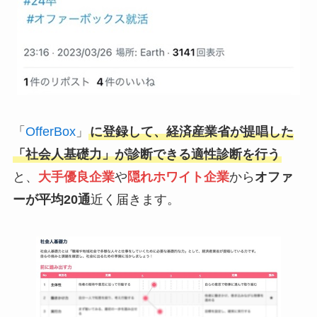
「
OfferBox
」
に登録して、経済産業省が提唱した
「社会人基礎力」が診断できる適性診断を行う
と、
大手優良企業
や
隠れホワイト企業
から
オファ
ーが平均20通
近く届きます。