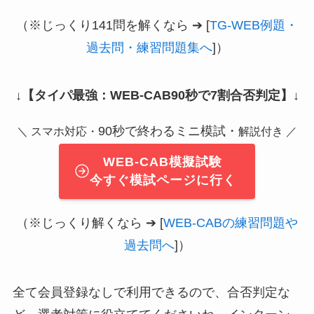
（※じっくり141問を解くなら ➔ [
TG-WEB例題・
過去問・練習問題集へ
]）
↓
【タイパ最強：WEB-CAB90秒で7割合否判定】
↓
90秒で終わるミニ模試・
＼ スマホ対応・
解説付き ／
WEB-CAB模擬試験
今すぐ模試ページに行く
（※じっくり解くなら ➔ [
WEB-CABの練習問題や
過去問へ
]）
全て会員登録なしで利用できるので、合否判定な