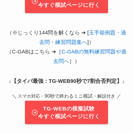
今すぐ模試ページに行く
（※じっくり144問を解くなら ➔ [
玉手箱例題・過
去問・練習問題集へ
]）
（C-GABはこちら ➔［
C-GABの無料練習問題や過
去問へ
］）
↓
【タイパ最強：TG-WEB90秒で7割合否判定】
↓
＼
90秒で終わるミニ模試・
／
スマホ対応・
解説付き
TG-WEBの模擬試験
今すぐ模試ページに行く