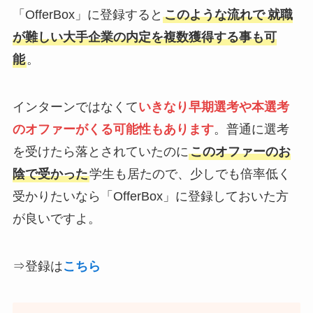
「OfferBox」に登録すると
このような流れで
就職
が難しい大手企業の内定を複数獲得する事も可
能
。
インターンではなくて
いきなり
早期選考や本選考
のオファーがくる可能性もありま
す
。普通に選考
を受けたら落とされていたのに
このオファーのお
陰で受かった
学生も居たので、少しでも倍率低く
受かりたいなら「OfferBox」に登録しておいた方
が良いですよ。
⇒登録は
こちら