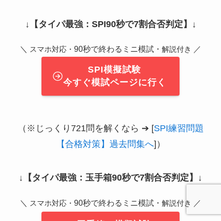
↓
【タイパ最強：SPI90秒で7割合否判定】
↓
＼
90秒で終わるミニ模試・
／
スマホ対応・
解説付き
SPI模擬試験
今すぐ模試ページに行く
（※じっくり721問を解くなら ➔ [
SPI練習問題
【合格対策】過去問集へ
]）
↓
【タイパ最強：玉手箱90秒で7割合否判定】
↓
＼
90秒で終わるミニ模試・
／
スマホ対応・
解説付き