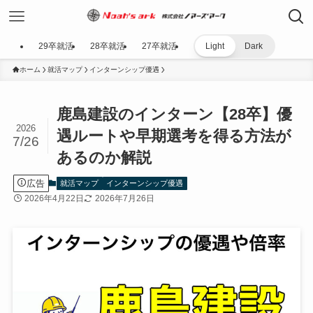
29卒就活
28卒就活
27卒就活
Light
Dark
ホーム
就活マップ
インターンシップ優遇
鹿島建設のインターン【28卒】優
2026
遇ルートや早期選考を得る方法が
7/26
あるのか解説
広告
就活マップ
インターンシップ優遇
2026年4月22日
2026年7月26日