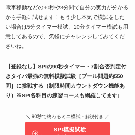
電車移動などの90秒や3分間で自分の実力が分かる
から手軽に試せます！もう少し本気で模試をした
い場合は5分タイマー模試、10分タイマー模試も用
意してあるので、気軽にチャレンジしてみてくだ
さいね。
【登録なし】SPIの90秒タイマー・7割合否判定付
きタイパ最強の無料模擬試験
［
プール問題約550
問
］
に挑戦する（制限時間カウントダウン機能あ
り）※SPI各科目の練習コースも網羅してます↓
＼ 90秒で終わるミニ模試・
／
解説付き
SPI模擬試験