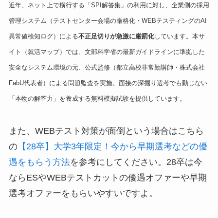
近年、ネット上で横行する「SPI解答集」の利用に対し、企業側の採用
管理システム（テストセンター会場の厳格化・WEBテスティングのAI
異常値検知ログ）による
不正足切りが急激に厳罰化
しています。本サ
イト（就活マップ）では、文部科学省の最新ガイドラインに準拠した
安全なシステム環境の元、公式監修（都立高校非常勤講師・株式会社
FabU代表者）による問題監査を実施。面接の深掘り選考でも動じない
「本物の解答力」を養成する無料模擬試験を提供しています。
また、WEBテスト対策が面倒という場合はこちら
の
【28卒】大学3年限定！今から早期選考などの優
遇をもらう方法
を参考にしてください。28卒は今
ならESやWEBテストカットの優遇オファーや早期
選考オファーをもらいやすいですよ。