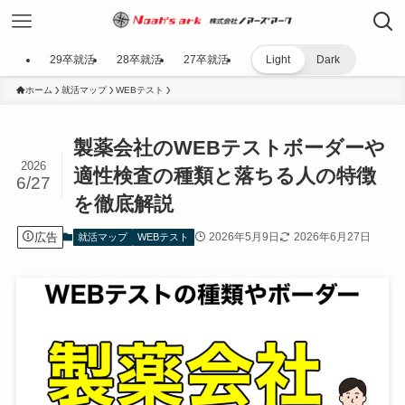
29卒就活
28卒就活
27卒就活
Light
Dark
ホーム
就活マップ
WEBテスト
製薬会社のWEBテストボーダーや
2026
適性検査の種類と落ちる人の特徴
6/27
を徹底解説
広告
2026年5月9日
2026年6月27日
就活マップ
WEBテスト