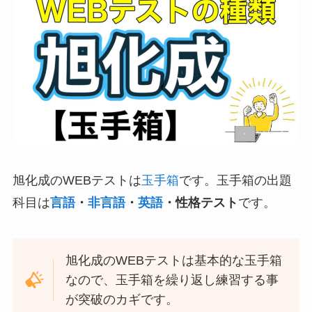
旭化成のWEBテストは
玉手箱
です。玉手箱の出題
科目は
言語
・
非言語
・
英語
・性格テスト
です。
旭化成のWEBテストは基本的な玉手箱
なので、玉手箱を繰り返し練習する事
が突破のカギです。