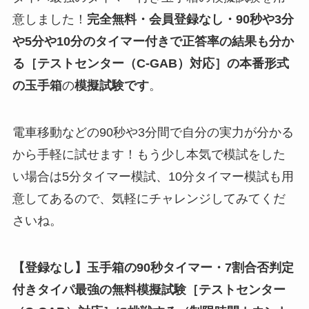
意しました！
完全無料・会員登録なし・90秒や
3分
や5分や10分
のタイマー付きで正答率の結果も分か
る
［テストセンター（C-GAB）対応］
の
本番形式
の玉手箱
の
模擬試験
です
。
電車移動などの90秒や3分間で自分の実力が分かる
から手軽に試せます！もう少し本気で模試をした
い場合は5分タイマー模試、10分タイマー模試も用
意してあるので、気軽にチャレンジしてみてくだ
さいね。
【登録なし】玉手箱の90秒タイマー・7割合否判定
付きタイパ最強の無料模擬試験
［テストセンター