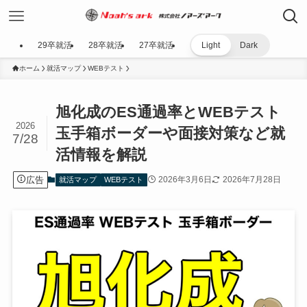
29卒就活
28卒就活
27卒就活
Light
Dark
ホーム
就活マップ
WEBテスト
旭化成のES通過率とWEBテスト
2026
玉手箱ボーダーや面接対策など就
7/28
活情報を解説
広告
2026年3月6日
2026年7月28日
就活マップ
WEBテスト