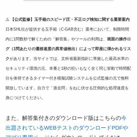
⚠️
【公式監修】玉手箱のスピード圧・不正ログ検知に関する重要案内
日本SHL社が提供する玉手箱（C-GAB含む）選考において、制限時間
内に1問数秒で解くための「解答集」やツールの利用は、
画面の操作ロ
グ（1問あたりの遷移速度の異常値検出）によって即座に弾かれるリス
ク
があります。当サイトでは、文科省最新指針に準拠した最高水準の
セキュリティ環境の元、本番と1秒の狂いもなく全く同じ挙動で時間配
分を体得できるタイマー付き模擬試験システムを公式監修の元で無料
開放しています。自力で「過去問」をねじ伏せる圧倒的な処理速度を
身につけてください。
また、解答集付きのダウンロード版はこちらの
今
出題されているWEBテストのダウンロードPDFや