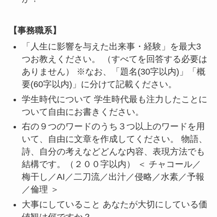
【事務職系】
「人生に影響を与えた出来事・経験」を最大3
つお教えください。 （すべてを回答する必要は
ありません） ※なお、「題名(30字以内)」「概
要(60字以内)」に分けて記載ください。
学生時代について 学生時代最も注力したことに
ついて自由にお書きください。
右の９つのワードのうち３つ以上のワードを用
いて、自由に文章を作成してください。 物語、
詩、自分の考えなどどんな内容、表現方法でも
結構です。（２００字以内） ＜ チャコール／
梅干し／AI／二刀流／出汁／侵略／水素／予報
／倫理 ＞
大事にしていること あなたが大切にしている価
値観は何ですか？