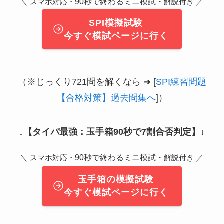
＼
90秒で終わるミニ模試・
／
スマホ対応・
解説付き
SPI模擬試験
今すぐ模試ページに行く
（※じっくり721問を解くなら ➔ [
SPI練習問題
【合格対策】過去問集へ
]）
↓
【タイパ最強：玉手箱90秒で7割合否判定】
↓
＼
90秒で終わるミニ模試・
／
スマホ対応・
解説付き
玉手箱の模擬試験
今すぐ模試ページに行く