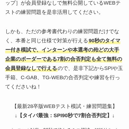
ップ］が会員登録なしで無料公開しているWEBテ
ストの練習問題を是非活用してください。
しかも、ただの参考書代わりの練習問題だけでな
く、本番と同じ仕様で対策が行える
90秒のタイマ
ー付き模試で、インターンや本選考の殆どの大手
企業のボーダーである7割の合否判定も全て無料の
会員登録なしで行える
ので、是非下記からSPIや玉
手箱、C-GAB、TG-WEBの合否判定や練習を行っ
てくださいね！
【最新28卒版WEBテスト模試・練習問題集】
↓
【タイパ最強：SPI90秒で7割合否判定】
↓