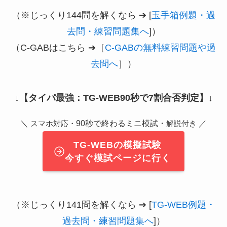
（※じっくり144問を解くなら ➔ [
玉手箱例題・過
去問・練習問題集へ
]）
（C-GABはこちら ➔［
C-GABの無料練習問題や過
去問へ
］）
↓
【タイパ最強：TG-WEB90秒で7割合否判定】
↓
＼
90秒で終わるミニ模試・
／
スマホ対応・
解説付き
TG-WEBの模擬試験
今すぐ模試ページに行く
（※じっくり141問を解くなら ➔ [
TG-WEB例題・
過去問・練習問題集へ
]）