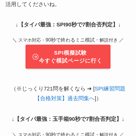
活用してくださいね。
↓
【タイパ最強：SPI90秒で7割合否判定】
↓
＼
90秒で終わるミニ模試・
／
スマホ対応・
解説付き
SPI模擬試験
今すぐ模試ページに行く
（※じっくり721問を解くなら ➔ [
SPI練習問題
【合格対策】過去問集へ
]）
↓
【タイパ最強：玉手箱90秒で7割合否判定】
↓
＼
90秒で終わるミニ模試・
／
スマホ対応・
解説付き