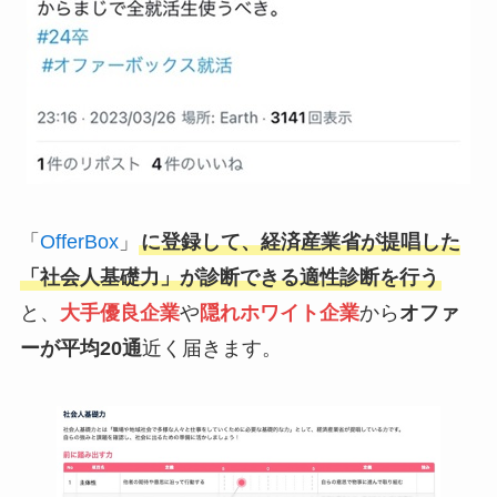
「
OfferBox
」
に登録して、経済産業省が提唱した
「社会人基礎力」が診断できる適性診断を行う
と、
大手優良企業
や
隠れホワイト企業
から
オファ
ーが平均20通
近く届きます。