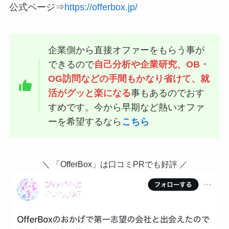
公式ページ⇒
https://offerbox.jp/
企業側から直接オファーをもらう事が
できるので
自己分析や企業研究、OB・
OG訪問などの手間もかなり省けて、就
活がグッと楽になる
事もあるのでおす
すめです。今から早期など熱いオファ
ーを希望するなら
こちら
＼ 「OfferBox」は口コミPRでも好評 ／