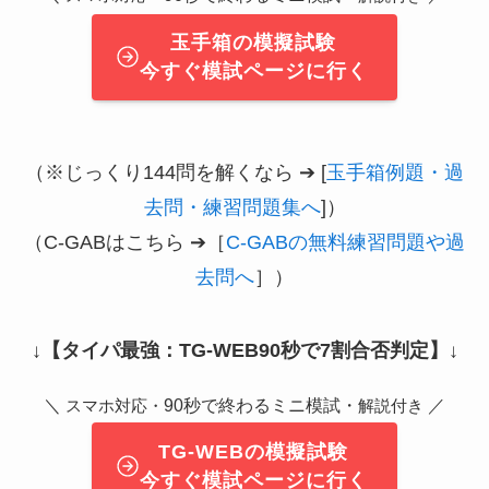
玉手箱の模擬試験
今すぐ模試ページに行く
（※じっくり144問を解くなら ➔ [
玉手箱例題・過
去問・練習問題集へ
]）
（C-GABはこちら ➔［
C-GABの無料練習問題や過
去問へ
］）
↓
【タイパ最強：TG-WEB90秒で7割合否判定】
↓
＼
90秒で終わるミニ模試・
／
スマホ対応・
解説付き
TG-WEBの模擬試験
今すぐ模試ページに行く