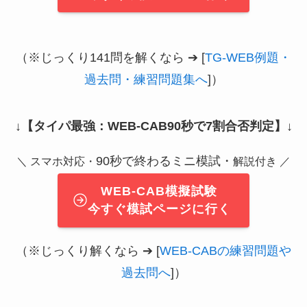
（※じっくり141問を解くなら ➔ [
TG-WEB例題・
過去問・練習問題集へ
]）
↓
【タイパ最強：WEB-CAB90秒で7割合否判定】
↓
90秒で終わるミニ模試・
＼ スマホ対応・
解説付き ／
WEB-CAB模擬試験
今すぐ模試ページに行く
（※じっくり解くなら ➔ [
WEB-CABの練習問題や
過去問へ
]）