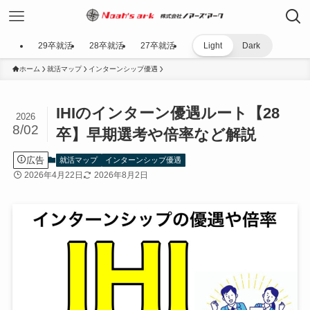
29卒就活
28卒就活
27卒就活
Light
Dark
ホーム
就活マップ
インターンシップ優遇
IHIのインターン優遇ルート【28
2026
8/02
卒】早期選考や倍率など解説
広告
就活マップ
インターンシップ優遇
2026年4月22日
2026年8月2日