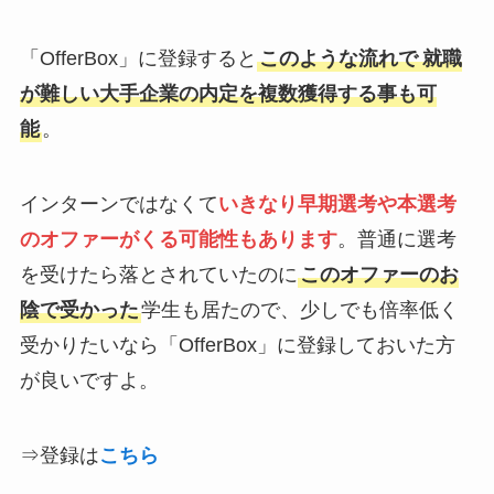
「OfferBox」に登録すると
このような流れで
就職
が難しい大手企業の内定を複数獲得する事も可
能
。
インターンではなくて
いきなり
早期選考や本選考
のオファーがくる可能性もありま
す
。普通に選考
を受けたら落とされていたのに
このオファーのお
陰で受かった
学生も居たので、少しでも倍率低く
受かりたいなら「OfferBox」に登録しておいた方
が良いですよ。
⇒登録は
こちら