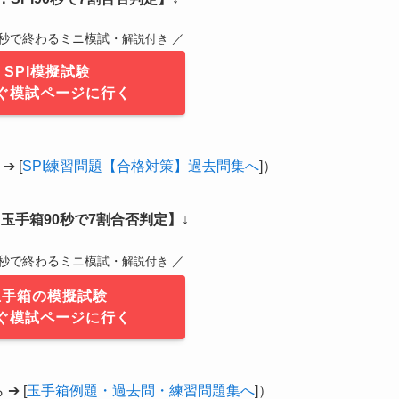
0秒で終わるミニ模試・
／
解説付き
SPI模擬試験
ぐ模試ページに行く
 [
SPI練習問題【合格対策】過去問集へ
]）
玉手箱90秒で7割合否判定】
↓
0秒で終わるミニ模試・
／
解説付き
玉手箱の模擬試験
ぐ模試ページに行く
➔ [
玉手箱例題・過去問・練習問題集へ
]）