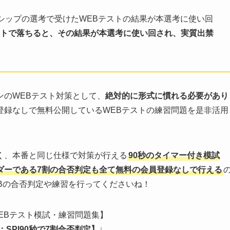
シップの選考で受けたWEBテストの結果が本選考に使い回
ストで落ちると、その結果が本選考に使い回され、実質出禁
。
ンのWEBテスト対策として、
絶対的に形式に慣れる必要があり
登録なしで無料公開しているWEBテストの練習問題を是非活用
く、本番と同じ仕様で対策が行える
90秒のタイマー付き模試
ダーである7割の合否判定も全て無料の会員登録なしで行える
WEBの合否判定や練習を行ってくださいね！
WEBテスト模試・練習問題集】
SPI90秒で7割合否判定】
↓