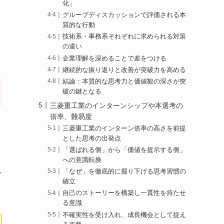
化」
グループディスカッションで評価される本
質的な行動
技術系・事務系それぞれに求められる対策
の違い
企業理解を深めることで差をつける
継続的な振り返りと改善が突破力を高める
結論：本質的な思考力と価値観の深さが突
破の鍵となる
三菱重工業のインターンシップや本選考の
倍率、難易度
三菱重工業のインターン倍率の高さを前提
とした思考の出発点
「選ばれる側」から「価値を提示する側」
への意識転換
「なぜ」を徹底的に掘り下げる思考習慣の
で
確立
自己のストーリーを構築し一貫性を持たせ
る意識
不確実性を受け入れ、成長機会として捉え