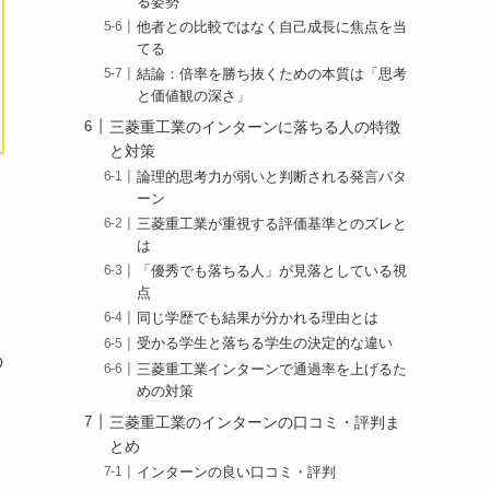
る姿勢
他者との比較ではなく自己成長に焦点を当
てる
結論：倍率を勝ち抜くための本質は「思考
と価値観の深さ」
三菱重工業のインターンに落ちる人の特徴
と対策
論理的思考力が弱いと判断される発言パタ
ーン
三菱重工業が重視する評価基準とのズレと
は
「優秀でも落ちる人」が見落としている視
点
同じ学歴でも結果が分かれる理由とは
受かる学生と落ちる学生の決定的な違い
の
三菱重工業インターンで通過率を上げるた
めの対策
三菱重工業のインターンの口コミ・評判ま
とめ
インターンの良い口コミ・評判