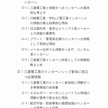
ンターン
三菱重工業と併願すべきインターンの基本
的な考え方
川崎重工業・IHIなど重工業インターンと
の併願が最も効果的な理由
日立製作所・東芝などインフラ系メーカー
との併願の重要性
プラント・重電系企業のインターンが併願
として有効な理由
メーカー以外でも併願すべきIT・コンサル
系インターン
三菱重工業インターン対策としての併願戦
略まとめ
三菱重工業のインターンシップ参加に役立
つ企業情報
三菱重工業のインターン参加前に理解すべ
き事業構造の全体像
エネルギー・カーボンニュートラル領域の
理解が選考で差を生む理由
航空宇宙・防衛事業の基礎知識がインター