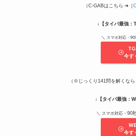
（C-GABはこちら ➔［
↓
【タイパ最強：T
＼
9
スマホ対応・
T
今す
（※じっくり141問を解くなら ➔
↓
【タイパ最強：WE
9
＼ スマホ対応・
W
今す