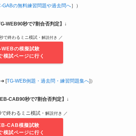
C-GABの無料練習問題や過去問へ
］）
G-WEB90秒で7割合否判定】
↓
0秒で終わるミニ模試・
／
解説付き
G-WEBの模擬試験
ぐ模試ページに行く
 [
TG-WEB例題・過去問・練習問題集へ
]）
B-CAB90秒で7割合否判定】
↓
0秒で終わるミニ模試・
解説付き ／
EB-CAB模擬試験
ぐ模試ページに行く