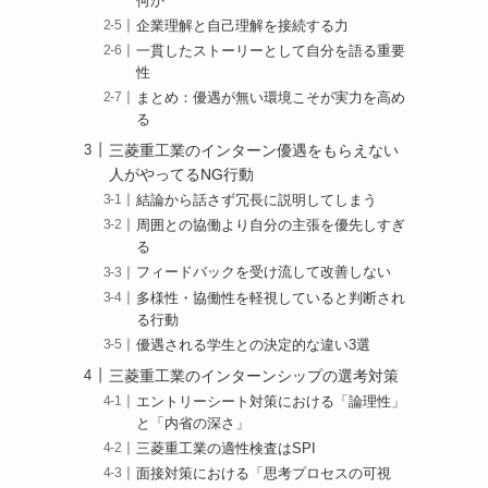
何か
企業理解と自己理解を接続する力
一貫したストーリーとして自分を語る重要
性
まとめ：優遇が無い環境こそが実力を高め
る
三菱重工業のインターン優遇をもらえない
人がやってるNG行動
結論から話さず冗長に説明してしまう
周囲との協働より自分の主張を優先しすぎ
る
フィードバックを受け流して改善しない
多様性・協働性を軽視していると判断され
る行動
優遇される学生との決定的な違い3選
三菱重工業のインターンシップの選考対策
エントリーシート対策における「論理性」
と「内省の深さ」
三菱重工業の適性検査はSPI
面接対策における「思考プロセスの可視