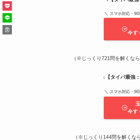
＼
9
スマホ対応・
今す
（※じっくり721問を解くなら ➔
↓
【タイパ最強：
＼
9
スマホ対応・
今す
（※じっくり144問を解くなら 