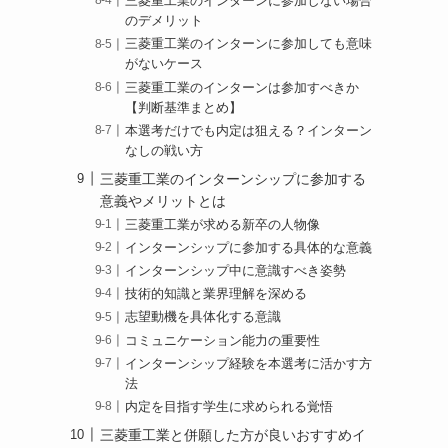
三菱重工業のインターンに参加しない場合
のデメリット
三菱重工業のインターンに参加しても意味
がないケース
三菱重工業のインターンは参加すべきか
【判断基準まとめ】
本選考だけでも内定は狙える？インターン
なしの戦い方
三菱重工業のインターンシップに参加する
意義やメリットとは
三菱重工業が求める新卒の人物像
インターンシップに参加する具体的な意義
インターンシップ中に意識すべき姿勢
技術的知識と業界理解を深める
志望動機を具体化する意識
コミュニケーション能力の重要性
インターンシップ経験を本選考に活かす方
法
内定を目指す学生に求められる覚悟
三菱重工業と併願した方が良いおすすめイ