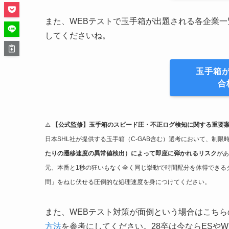
また、WEBテストで玉手箱が出題される各企業
してくださいね。
玉手箱
合
⚠️
【公式監修】玉手箱のスピード圧・不正ログ検知に関する重要
日本SHL社が提供する玉手箱（C-GAB含む）選考において、制
たりの遷移速度の異常値検出）によって即座に弾かれるリスク
があ
元、本番と1秒の狂いもなく全く同じ挙動で時間配分を体得できる
問」をねじ伏せる圧倒的な処理速度を身につけてください。
また、WEBテスト対策が面倒という場合はこちら
方法
を参考にしてください。28卒は今ならESや