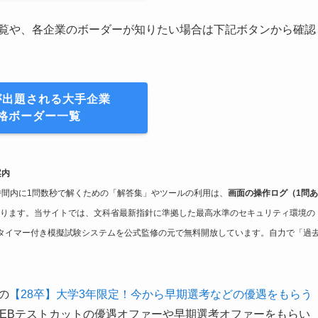
一覧や、各企業のボーダーが知りたい場合は下記ボタンから確認
が出題される大手企業
格ボーダー一覧
案内
限時間内に1問数秒で解くための「解答集」やツールの利用は、
画面の操作ログ（1問あ
ります。当サイトでは、文科省最新指針に準拠した最高水準のセキュリティ環境の
タイマー付き模擬試験システムを公式監修の元で無料開放しています。自力で「過
の
【28卒】大学3年限定！今から早期選考などの優遇をもらう
WEBテストカットの優遇オファーや早期選考オファーをもらい