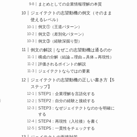
まとめとしての企業情報理解の本質
ジェイテクトの志望動機の例文（そのまま
使えるレベル）
例文①（王道パターン）
例文②（差別化パターン）
例文③（経験深掘り型）
例文の解説｜なぜこの志望動機は通るのか
構成の分解（結論→理由→具体→再現性）
評価されるポイントの解説
ジェイテクトならではの要素
ジェイテクトの志望動機の正しい書き方【5
ステップ】
STEP1：企業理解を言語化する
去
STEP2：自分の経験と接続する
STEP3：なぜジェイテクトなのかを明確に
する
STEP4：再現性（入社後）を書く
STEP5：一貫性をチェックする
ジェイテクトの面接対策