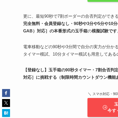
更に、最短90秒で7割ボーダーの合否判定ができ
完全無料・会員登録なし・90秒や
3分や5分や10分
GAB）対応］
の
本番形式の玉手箱
の
模擬試験
です
電車移動などの90秒や3分間で自分の実力が分か
タイマー模試、10分タイマー模試も用意してあ
【登録なし】玉手箱の90秒タイマー・7割合否判
対応］
に挑戦する（制限時間カウントダウン機能
＼
9
スマホ対応・
今す