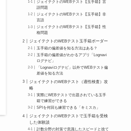
ジェイテクトのWEBテスト【玉手箱】言
語問題
ジェイテクトのWEBテスト【玉手箱】非
言語
ジェイテクトのWEBテスト【玉手箱】性
格問題
ジェイテクトのWEBテスト玉手箱ボーダー
玉手箱の偏差値を知る方法はある？
玉手箱の偏差値がわかるアプリ「Lognavi
ログナビ」
「Lognaviログナビ」以外でWEBテスト偏
差値を知る方法
ジェイテクトのWEBテスト（適性検査）攻
略
実際にWEBテストで出題されている玉手
箱で練習ができる
SPIを何回も練習できる「キミスカ」
ジェイテクトのWEBテストで玉手箱を受検
した体験談
計数分野の対策で意識したスピードと捨て