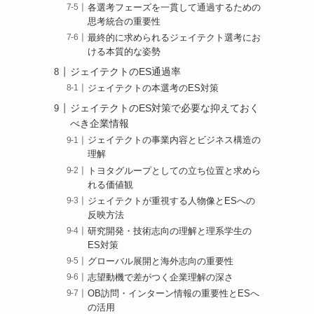
各選考フェーズを一貫して通過するための
思考統合の重要性
最終的に求められるジェイテクト選考にお
！
ける本質的な姿勢
ジェイテクトのES通過率
ジェイテクトの本選考のES対策
ジェイテクトのES対策で必要な抑えておく
べき企業情報
ジェイテクトの事業内容とビジネス構造の
理解
トヨタグループとしての立ち位置と求めら
れる価値観
ジェイテクトが重視する人物像とESへの
反映方法
研究開発・技術志向の理解と理系学生の
ES対策
グローバル展開と海外志向の重要性
志望動機で差がつく企業理解の深さ
OB訪問・インターン情報の重要性とESへ
の活用