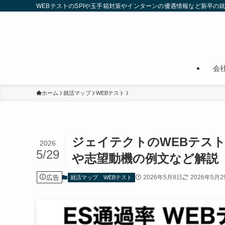
WEBテストのSPIや玉手箱対策やインターンの優遇情報など新卒の
会
ホーム
就活マップ
WEBテスト
ジェイテクトのWEBテス
2026
5/29
や志望動機の例文など解説
広告
2026年5月8日
2026年5月2
就活マップ
WEBテスト