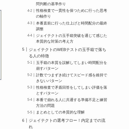
問判断の基準作り
性格検査で一貫性を保つために行った思考
の軸作り
本番直前に行った仕上げと時間配分の最終
調整
ジェイテクトの玉手箱突破を通じて感じた
本質的な対策の考え方
ジェイテクトのWEBテストの玉手箱で落ち
る人の特徴
玉手箱の本質を誤解してしまい時間配分を
崩すパターン
計数でつまずき続けてスピード感を維持で
きないパターン
性格検査で矛盾回答をしてしまい評価を落
とすパターン
本番で崩れる人に共通する準備不足と練習
う
方法の問題
まとめとしての本質的な理解
ジェイテクトの選考フロー！内定までの流
れ