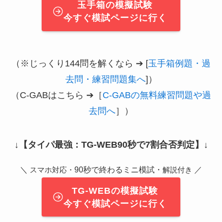
玉手箱の模擬試験
今すぐ模試ページに行く
（※じっくり144問を解くなら ➔ [
玉手箱例題・過
去問・練習問題集へ
]）
（C-GABはこちら ➔［
C-GABの無料練習問題や過
去問へ
］）
↓
【タイパ最強：TG-WEB90秒で7割合否判定】
↓
＼
90秒で終わるミニ模試・
／
スマホ対応・
解説付き
TG-WEBの模擬試験
今すぐ模試ページに行く