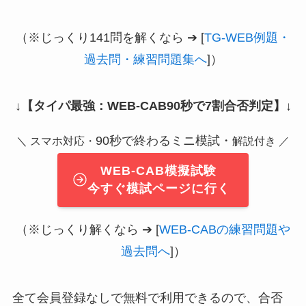
（※じっくり141問を解くなら ➔ [
TG-WEB例題・
過去問・練習問題集へ
]）
↓
【タイパ最強：WEB-CAB90秒で7割合否判定】
↓
90秒で終わるミニ模試・
＼ スマホ対応・
解説付き ／
WEB-CAB模擬試験
今すぐ模試ページに行く
（※じっくり解くなら ➔ [
WEB-CABの練習問題や
過去問へ
]）
全て会員登録なしで無料で利用できるので、合否