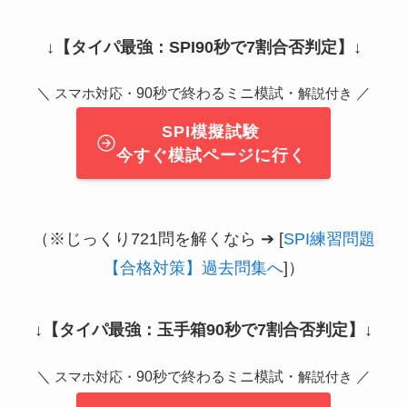
↓
【タイパ最強：SPI90秒で7割合否判定】
↓
＼
90秒で終わるミニ模試・
／
スマホ対応・
解説付き
SPI模擬試験
今すぐ模試ページに行く
（※じっくり721問を解くなら ➔ [
SPI練習問題
【合格対策】過去問集へ
]）
↓
【タイパ最強：玉手箱90秒で7割合否判定】
↓
＼
90秒で終わるミニ模試・
／
スマホ対応・
解説付き