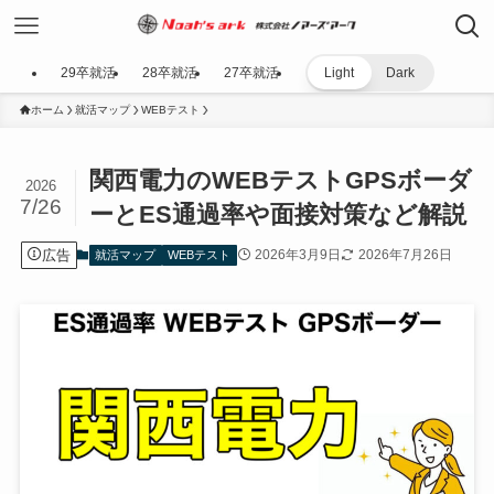
29卒就活
28卒就活
27卒就活
Light
Dark
ホーム
就活マップ
WEBテスト
関西電力のWEBテストGPSボーダ
2026
7/26
ーとES通過率や面接対策など解説
広告
2026年3月9日
2026年7月26日
就活マップ
WEBテスト